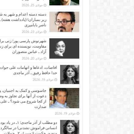
جولای 25, 2026
دسته دسته اعدام و شهر به ش
زیر بمباران! (یادداشت هفته) ـ
ناصر بابامیری
جولای 23, 2026
شهرنوش پارسی پور؛ زنی برا
مقاومت، نویسنده ای برای زن
آزاد ـ عباس منصوران
جولای 20, 2026
افاضات، ادعاها و اتهامات علی جوادی
خدا حافظ رفیق ـ آذر ماجدی
جولای 19, 2026
جاسوسی و کمک به اجنبیان، و
دعوت از آنها برای تجاوز به و
از کجا شروع می شود؟ ـ علی
صدارت
جولای 19, 2026
دو مطلب از آذر ماجدی: ۱ـ در یاد بود
انسانی فراموش نشدنی! در سالگرد
منصور حکمت (ژوبین) ، ۲ ـ حملات