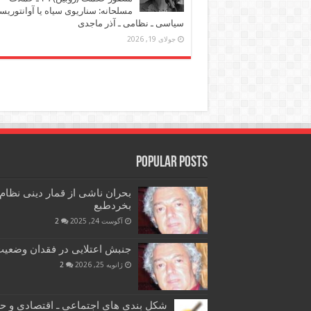
مسلحانه: سناریوی سیاه یا آوانتوریس
سیاسی ـ نظامی ـ آذر ماجدی
جولای 19, 2026
Popular Posts
بحران ناشی از قمار دینی نظام
بخردطبع
آگوست 24, 2025
2
جنبش اعتلایی در فقدان وضعیت 
ژانویه 25, 2026
2
شکل بندی های اجتماعی ـ اقتصادی و ح