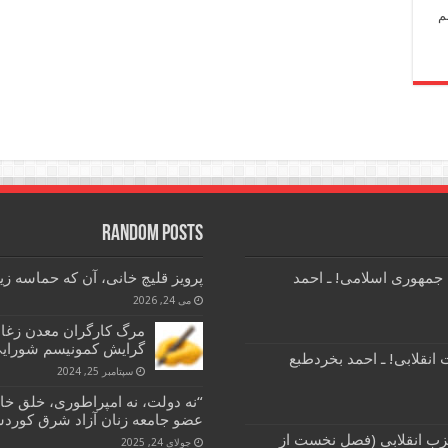
م
Random Posts
 جمهوری اسلامی! ـ احمد
پرویز قلیچ خانی، آن که حماسه 
می 24, 2026
مرگ کارگران معدن زغ
گرایش کمونیسم شورای
انقلابی! ـ احمد بخردطبع
سپتامبر 25, 2024
“نه دولت، نه امپراطوری، خلق خا
عضو جامعه زنان آزاد شرق کوردس
زب انقلابی (فصل نخست از
جولای 24, 2025