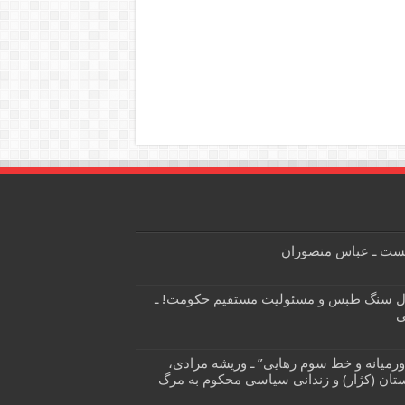
زیست ـ عباس منصوران
ال سنگ طبس و مسئولیت مستقیم حکومت! ـ
ی
ورمیانه و خط سوم رهایی” ـ وریشه مرادی،
تان (کژار) و زندانی سیاسی محکوم به مرگ