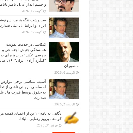
و چشم انداز آتی! ـ ناصر بابام
آگوست 7, 2026
سرنوشت تنگه هرمز، سرنو
ایران و ایرانیان! ـ علی صدار
آگوست 6, 2026
کنکاشی در خدمت تقویت
همبستگی جنبش اجتماعی و
بررسی “نکثر” در پروژه ای به 
“کنگره آزادی ایران” (۶)
منصوران
آگوست 6, 2026
آسیب شناسی برخی عوارض
احساسی ـ روانی ناشی از تجا
به حقوق توسط قدرت ها ـ عل
صدارت
آگوست 2, 2026
نگاهی به نامه ۱۰ تن از اعضای کمیته
کومله ـ پرویز رضایی ، لیلا ا.
جولای 31, 2026