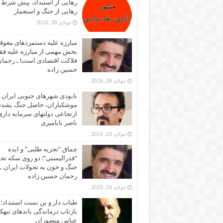
رهایی از استبداد، پیش شرط
رهایی از جنگ و استعمار
جولای 30, 2026
مبارزه علیه دستمزدهای معوقه
بخش مهمی از مبارزه علیه فقر
فلاکت اقتصادی است! ـ رحما
حسین زاده
جولای 28, 2026
نابودی شهرهای جنوبی ایران ز
موشکباران، حاصل جنگ بشد
ارتجاعی دولتهای سرمایه داری!
ناصر بابامیری
جولای 26, 2026
چماق “تجزیه طلبی” و ایده
“فدرالیستی”: دو روی سکه تح
جنگ و خون به تحولات ایران ـ
رحمان حسین زاده
جولای 26, 2026
طناب دار و بن بست استبداد؛
بازتاب درماندگی باندهای تبهکا
عباس منصوران