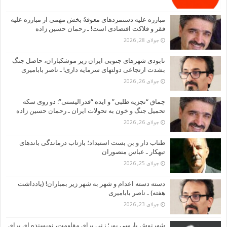
مبارزه علیه دستمزدهای معوقهُ بخش مهمی از مبارزه علیه
فقر و فلاکت اقتصادی است! ـ رحمان حسین زاده
جولای 28, 2026
نابودی شهرهای جنوبی ایران زیر موشکباران، حاصل جنگ
بشدت ارتجاعی دولتهای سرمایه داری! ـ ناصر بابامیری
جولای 26, 2026
چماق “تجزیه طلبی” و ایده “فدرالیستی”: دو روی سکه
تحمیل جنگ و خون به تحولات ایران ـ رحمان حسین زاده
جولای 26, 2026
طناب دار و بن بست استبداد؛ بازتاب درماندگی باندهای
تبهکار ـ عباس منصوران
جولای 25, 2026
دسته دسته اعدام و شهر به شهر زیر بمباران! (یادداشت
هفته) ـ ناصر بابامیری
جولای 23, 2026
شهرنوش پارسی پور؛ زنی برای مقاومت، نویسنده ای برای