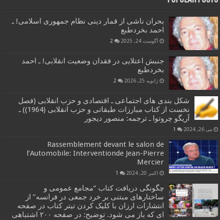
بحران ناشی از قمار دینی نظام جمهوری اسلامی! ـ
احمد بخردطبع
آگوست 24, 2025
2
جنبش اعتلایی در فقدان وضعیت انقلابی! ـ احمد
بخردطبع
ژانویه 25, 2026
2
شکل بندی های اجتماعی ـ اقتصادی و حزب انقلابی (فصل
نخست از کتاب مبارزات طبقاتی و حزب انقلابی (1964)) ـ
آریگو چروتوا ـ ترجمه: منصور دیجور
می 26, 2024
1
Rassemblement devant le salon de
l’Automobile: Interventionde Jean-Pierre
Mercier
اکتبر 20, 2024
1
چگونگی دریافت کتاب “مجامع عمومی و
ساختارهای مبتنی بر خرد جمعی در فرانسه” از
انتشارات ارزان با کلیک کردن تیتر کتاب در صفحه
ای که باز می شود. توضیح: در صفحه ۲۰۰ اشتباهی