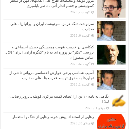
مرور مولفه و مختصات طرح کلی انقلابهای کهن از منظر
کمونیستی و چشم انداز آتی! ـ ناصر بابامیری
آگوست 7, 2026
سرنوشت تنگه هرمز، سرنوشت ایران و ایرانیان! ـ علی
صدارت
آگوست 6, 2026
کنکاشی در خدمت تقویت همبستگی جنبش اجتماعی و
بررسی “نکثر” در پروژه ای به نام “کنگره آزادی ایران” (۶) ـ
عباس منصوران
آگوست 6, 2026
آسیب شناسی برخی عوارض احساسی ـ روانی ناشی از
تجاوزها به حقوق توسط قدرت ها ـ علی صدارت
آگوست 2, 2026
نگاهی به نامه ۱۰ تن از اعضای کمیته مرکزی کومله ـ پرویز رضایی ،
لیلا ا.
جولای 31, 2026
رهایی از استبداد، پیش شرط رهایی از جنگ و استعمار
جولای 30, 2026