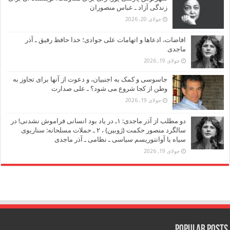
زندگی آزاد ـ عباس منصوران
جولای 20, 2026
افاضات، ادعاها و اتهامات علی جوادی؛ خدا حافظ رفیق ـ آذر
ماجدی
جولای 19, 2026
جاسوسی و کمک به اجنبیان، و دعوت از آنها برای تجاوز به
وطن از کجا شروع می شود؟ ـ علی صدارت
جولای 19, 2026
دو مطلب از آذر ماجدی: ۱ـ در یاد بود انسانی فراموش نشدنی! در
سالگرد منصور حکمت (ژوبین) ، ۲ ـ حملات مسلحانه: سناریوی
سیاه یا آوانتوریسم سیاسی ـ نظامی ـ آذر ماجدی
جولای 19, 2026
Popular Posts