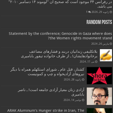
در رفرانس ۳۴ موجود است که صحیح آن “لوموند ۱۴ دسامبر ۲۰۱۰”
می باشد.
ژانویه 29, 2026
1
Random Posts
Statement by the conference; Genocide in Gaza where does
the Women rights movement stand?
مارس 26, 2024
بلاتکلیفی زندانیان دربند و فشارهای مضاعف
برخانوادهایشان! ـ از طرف خانواده تیفور بابامیری
می 17, 2024
کشتار، قتل عام ـ شورای استکهلم همراه با دیگر
نیروهای آزادیخواه و چپ و کمونیست
ژانویه 28, 2026
آزادی زنان معیار آزادی جامعه است! ـ ناصر
بابامیری
نوامبر 14, 2024
ARAK Aluminum’s Hunger strike in Iran, The