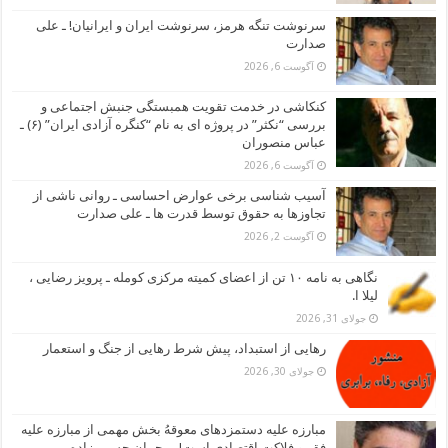
سرنوشت تنگه هرمز، سرنوشت ایران و ایرانیان! ـ علی
صدارت
آگوست 6, 2026
کنکاشی در خدمت تقویت همبستگی جنبش اجتماعی و
بررسی “نکثر” در پروژه ای به نام “کنگره آزادی ایران” (۶) ـ
عباس منصوران
آگوست 6, 2026
آسیب شناسی برخی عوارض احساسی ـ روانی ناشی از
تجاوزها به حقوق توسط قدرت ها ـ علی صدارت
آگوست 2, 2026
نگاهی به نامه ۱۰ تن از اعضای کمیته مرکزی کومله ـ پرویز رضایی ،
لیلا ا.
جولای 31, 2026
رهایی از استبداد، پیش شرط رهایی از جنگ و استعمار
جولای 30, 2026
مبارزه علیه دستمزدهای معوقهُ بخش مهمی از مبارزه علیه
فقر و فلاکت اقتصادی است! ـ رحمان حسین زاده