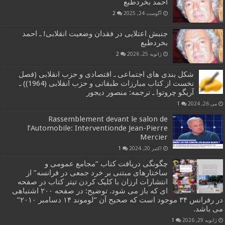
احمد بخردطبع
آگوست 24, 2025
2
جنبش اعتلایی در فقدان وضعیت انقلابی! ـ احمد
بخردطبع
ژانویه 25, 2026
2
شکل بندی های اجتماعی ـ اقتصادی و حزب انقلابی (فصل
نخست از کتاب مبارزات طبقاتی و حزب انقلابی (1964)) ـ
آریگو چروتوا ـ ترجمه: منصور دیجور
می 26, 2024
1
Rassemblement devant le salon de
l’Automobile: Interventionde Jean-Pierre
Mercier
اکتبر 20, 2024
1
چگونگی دریافت کتاب “مجامع عمومی و
ساختارهای مبتنی بر خرد جمعی در فرانسه” از
انتشارات ارزان با کلیک کردن تیتر کتاب در صفحه
ای که باز می شود. توضیح: در صفحه ۲۰۰ اشتباهی
در رفرانس ۳۴ موجود است که صحیح آن “لوموند ۱۴ دسامبر ۲۰۱۰”
می باشد.
ژانویه 29, 2026
1