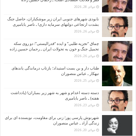
جولای 28, 2026
نابودی شهرهای جنوبی ایران زیر موشکباران، حاصل جنگ
بشدت ارتجاعی دولتهای سرمایه داری! ـ ناصر بابامیری
جولای 26, 2026
چماق “تجزیه طلبی” و ایده “فدرالیستی”: دو روی سکه
تحمیل جنگ و خون به تحولات ایران ـ رحمان حسین زاده
جولای 26, 2026
طناب دار و بن بست استبداد؛ بازتاب درماندگی باندهای
تبهکار ـ عباس منصوران
جولای 25, 2026
دسته دسته اعدام و شهر به شهر زیر بمباران! (یادداشت
هفته) ـ ناصر بابامیری
جولای 23, 2026
شهرنوش پارسی پور؛ زنی برای مقاومت، نویسنده ای برای
زندگی آزاد ـ عباس منصوران
جولای 20, 2026