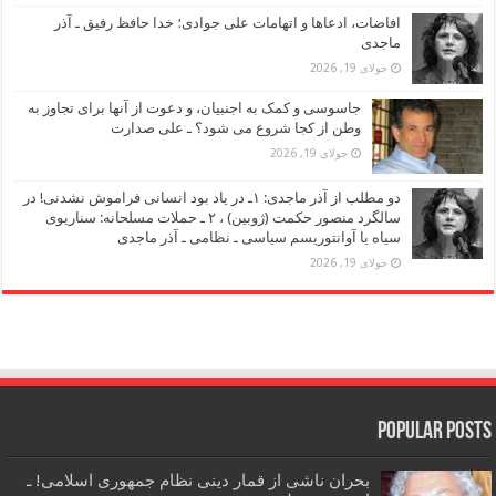
افاضات، ادعاها و اتهامات علی جوادی؛ خدا حافظ رفیق ـ آذر
ماجدی
جولای 19, 2026
جاسوسی و کمک به اجنبیان، و دعوت از آنها برای تجاوز به
وطن از کجا شروع می شود؟ ـ علی صدارت
جولای 19, 2026
دو مطلب از آذر ماجدی: ۱ـ در یاد بود انسانی فراموش نشدنی! در
سالگرد منصور حکمت (ژوبین) ، ۲ ـ حملات مسلحانه: سناریوی
سیاه یا آوانتوریسم سیاسی ـ نظامی ـ آذر ماجدی
جولای 19, 2026
Popular Posts
بحران ناشی از قمار دینی نظام جمهوری اسلامی! ـ