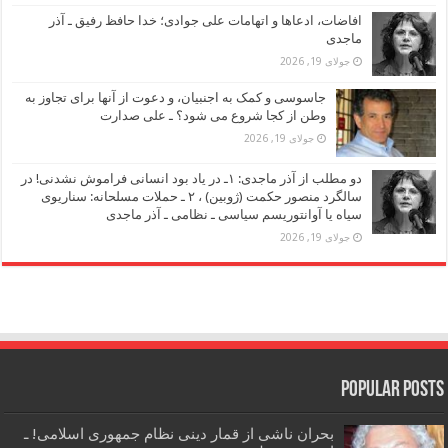
افاضات، ادعاها و اتهامات علی جوادی؛ خدا حافظ رفیق ـ آذر
ماجدی
جولای 19, 2026
جاسوسی و کمک به اجنبیان، و دعوت از آنها برای تجاوز به
وطن از کجا شروع می شود؟ ـ علی صدارت
جولای 19, 2026
دو مطلب از آذر ماجدی: ۱ـ در یاد بود انسانی فراموش نشدنی! در
سالگرد منصور حکمت (ژوبین) ، ۲ ـ حملات مسلحانه: سناریوی
سیاه یا آوانتوریسم سیاسی ـ نظامی ـ آذر ماجدی
جولای 19, 2026
Popular Posts
بحران ناشی از قمار دینی نظام جمهوری اسلامی! ـ