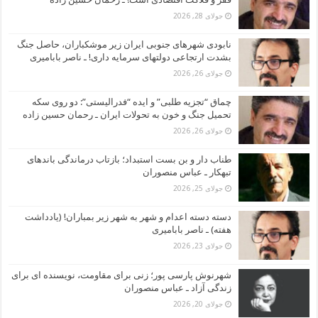
جولای 28, 2026
نابودی شهرهای جنوبی ایران زیر موشکباران، حاصل جنگ
بشدت ارتجاعی دولتهای سرمایه داری! ـ ناصر بابامیری
جولای 26, 2026
چماق “تجزیه طلبی” و ایده “فدرالیستی”: دو روی سکه
تحمیل جنگ و خون به تحولات ایران ـ رحمان حسین زاده
جولای 26, 2026
طناب دار و بن بست استبداد؛ بازتاب درماندگی باندهای
تبهکار ـ عباس منصوران
جولای 25, 2026
دسته دسته اعدام و شهر به شهر زیر بمباران! (یادداشت
هفته) ـ ناصر بابامیری
جولای 23, 2026
شهرنوش پارسی پور؛ زنی برای مقاومت، نویسنده ای برای
زندگی آزاد ـ عباس منصوران
جولای 20, 2026