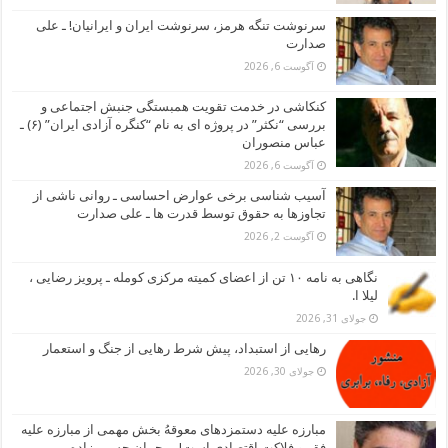
سرنوشت تنگه هرمز، سرنوشت ایران و ایرانیان! ـ علی
صدارت
آگوست 6, 2026
کنکاشی در خدمت تقویت همبستگی جنبش اجتماعی و
بررسی “نکثر” در پروژه ای به نام “کنگره آزادی ایران” (۶) ـ
عباس منصوران
آگوست 6, 2026
آسیب شناسی برخی عوارض احساسی ـ روانی ناشی از
تجاوزها به حقوق توسط قدرت ها ـ علی صدارت
آگوست 2, 2026
نگاهی به نامه ۱۰ تن از اعضای کمیته مرکزی کومله ـ پرویز رضایی ،
لیلا ا.
جولای 31, 2026
رهایی از استبداد، پیش شرط رهایی از جنگ و استعمار
جولای 30, 2026
مبارزه علیه دستمزدهای معوقهُ بخش مهمی از مبارزه علیه
فقر و فلاکت اقتصادی است! ـ رحمان حسین زاده