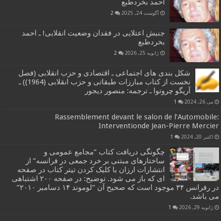
احمد بخردطبع
آگوست 24, 2025
2
جنبش اعتلایی در فقدان وضعیت انقلابی! ـ احمد
بخردطبع
ژانویه 25, 2026
2
شکل بندی های اجتماعی ـ اقتصادی و حزب انقلابی (فصل
نخست از کتاب مبارزات طبقاتی و حزب انقلابی (1964)) ـ
آریگو چروتوا ـ ترجمه: منصور دیجور
می 26, 2024
1
Rassemblement devant le salon de l’Automobile:
Interventionde Jean-Pierre Mercier
اکتبر 20, 2024
1
چگونگی دریافت کتاب “مجامع عمومی و
ساختارهای مبتنی بر خرد جمعی در فرانسه” از
انتشارات ارزان با کلیک کردن تیتر کتاب در صفحه
ای که باز می شود. توضیح: در صفحه ۲۰۰ اشتباهی
در رفرانس ۳۴ موجود است که صحیح آن “لوموند ۱۴ دسامبر ۲۰۱۰”
می باشد.
ژانویه 29, 2026
1