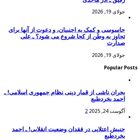
جولای 19, 2026
جاسوسی و کمک به اجنبیان، و دعوت از آنها برای
تجاوز به وطن از کجا شروع می شود؟ ـ علی
صدارت
جولای 19, 2026
Popular Posts
بحران ناشی از قمار دینی نظام جمهوری اسلامی! ـ
احمد بخردطبع
آگوست 24, 2025
2
جنبش اعتلایی در فقدان وضعیت انقلابی! ـ احمد
بخردطبع