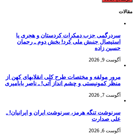
مقالات
سردرگمی حزب دمکرات کردستان و هجری یا
استیصال جنبش ملی کرد! بخش دوم ـ رحمان
حسین زاده
آگوست 9, 2026
مرور مولفه و مختصات طرح کلی انقلابهای کهن از
منظر کمونیستی و چشم انداز آتی! ـ ناصر بابامیری
آگوست 7, 2026
سرنوشت تنگه هرمز، سرنوشت ایران و ایرانیان! ـ
علی صدارت
آگوست 6, 2026