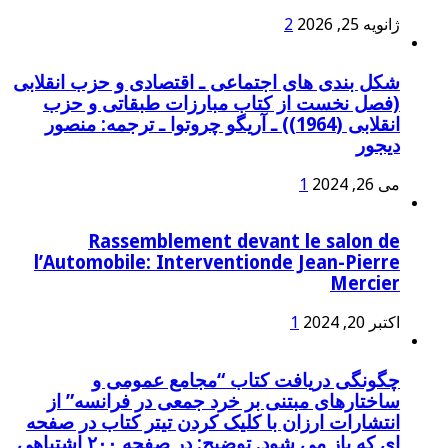
ژانویه 25, 2026
2
شکل بندی های اجتماعی ـ اقتصادی و حزب انقلابی
(فصل نخست از کتاب مبارزات طبقاتی و حزب
انقلابی (1964)) ـ آریگو چروتوا ـ ترجمه: منصور
دیجور
می 26, 2024
1
Rassemblement devant le salon de
l’Automobile: Interventionde Jean-Pierre
Mercier
اکتبر 20, 2024
1
چگونگی دریافت کتاب “مجامع عمومی و
ساختارهای مبتنی بر خرد جمعی در فرانسه” از
انتشارات ارزان با کلیک کردن تیتر کتاب در صفحه
ای که باز می شود. توضیح: در صفحه ۲۰۰ اشتباهی