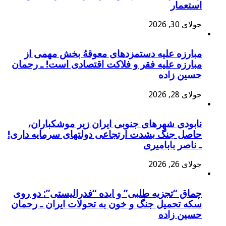
استعمار
جولای 30, 2026
مبارزه علیه دستمزدهای معوقهُ بخش مهمی از
مبارزه علیه فقر و فلاکت اقتصادی است! ـ رحمان
حسین زاده
جولای 28, 2026
نابودی شهرهای جنوبی ایران زیر موشکباران،
حاصل جنگ بشدت ارتجاعی دولتهای سرمایه داری!
ـ ناصر بابامیری
جولای 26, 2026
چماق “تجزیه طلبی” و ایده “فدرالیستی”: دو روی
سکه تحمیل جنگ و خون به تحولات ایران ـ رحمان
حسین زاده