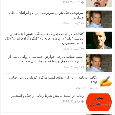
آگوست 7, 2026
سرنوشت تنگه هرمز، سرنوشت ایران و ایرانیان! ـ علی
صدارت
آگوست 6, 2026
کنکاشی در خدمت تقویت همبستگی جنبش اجتماعی و
بررسی “نکثر” در پروژه ای به نام “کنگره آزادی ایران” (۶) ـ
عباس منصوران
آگوست 6, 2026
آسیب شناسی برخی عوارض احساسی ـ روانی ناشی از
تجاوزها به حقوق توسط قدرت ها ـ علی صدارت
آگوست 2, 2026
نگاهی به نامه ۱۰ تن از اعضای کمیته مرکزی کومله ـ پرویز رضایی ،
لیلا ا.
جولای 31, 2026
رهایی از استبداد، پیش شرط رهایی از جنگ و استعمار
جولای 30, 2026