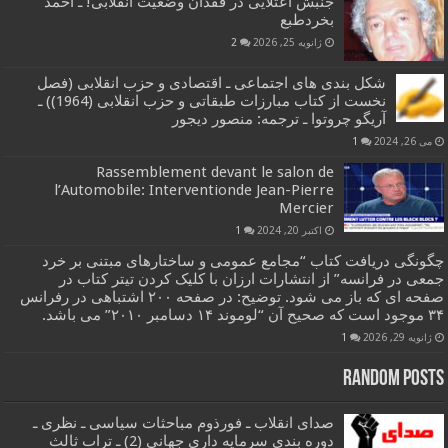
جنبش اعتلایی در فقدان وضعیت انقلابی! ـ احمد
بخردطبع
ژانویه 25, 2026
2
شکل بندی های اجتماعی ـ اقتصادی و حزب انقلابی (فصل
نخست از کتاب مبارزات طبقاتی و حزب انقلابی (1964)) ـ
آریگو چروتوا ـ ترجمه: منصور دیجور
می 26, 2024
1
Rassemblement devant le salon de
l’Automobile: Interventionde Jean-Pierre
Mercier
اکتبر 20, 2024
1
چگونگی دریافت کتاب “مجامع عمومی و ساختارهای مبتنی بر خرد
جمعی در فرانسه” از انتشارات ارزان با کلیک کردن تیتر کتاب در
صفحه ای که باز می شود. توضیح: در صفحه ۲۰۰ اشتباهی در رفرانس
۳۴ موجود است که صحیح آن “لوموند ۱۴ دسامبر ۲۰۱۰” می باشد.
ژانویه 29, 2026
1
Random Posts
صدای انقلاب ـ فورذوم مباحثات سیاسی ـ نظری ـ
دوره بندی سرمایه داری جهانی (2) ـ تراب ثالث