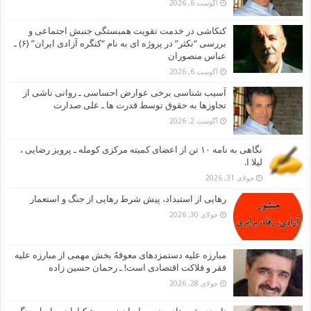
آگوست 6, 2026
کنکاشی در خدمت تقویت همبستگی جنبش اجتماعی و
بررسی “نکثر” در پروژه ای به نام “کنگره آزادی ایران” (۶) ـ
عباس منصوران
آگوست 6, 2026
آسیب شناسی برخی عوارض احساسی ـ روانی ناشی از
تجاوزها به حقوق توسط قدرت ها ـ علی صدارت
آگوست 2, 2026
نگاهی به نامه ۱۰ تن از اعضای کمیته مرکزی کومله ـ پرویز رضایی ،
لیلا ا.
جولای 31, 2026
رهایی از استبداد، پیش شرط رهایی از جنگ و استعمار
جولای 30, 2026
مبارزه علیه دستمزدهای معوقهُ بخش مهمی از مبارزه علیه
فقر و فلاکت اقتصادی است! ـ رحمان حسین زاده
جولای 28, 2026