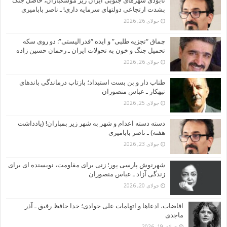
نابودی شهرهای جنوبی ایران زیر موشکباران، حاصل جنگ
بشدت ارتجاعی دولتهای سرمایه داری! ـ ناصر بابامیری
جولای 26, 2026
چماق “تجزیه طلبی” و ایده “فدرالیستی”: دو روی سکه
تحمیل جنگ و خون به تحولات ایران ـ رحمان حسین زاده
جولای 26, 2026
طناب دار و بن بست استبداد؛ بازتاب درماندگی باندهای
تبهکار ـ عباس منصوران
جولای 25, 2026
دسته دسته اعدام و شهر به شهر زیر بمباران! (یادداشت
هفته) ـ ناصر بابامیری
جولای 23, 2026
شهرنوش پارسی پور؛ زنی برای مقاومت، نویسنده ای برای
زندگی آزاد ـ عباس منصوران
جولای 20, 2026
افاضات، ادعاها و اتهامات علی جوادی؛ خدا حافظ رفیق ـ آذر
ماجدی
جولای 19, 2026