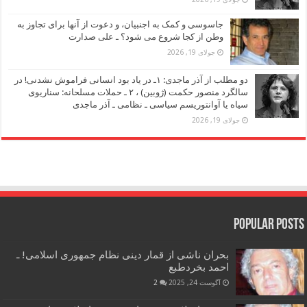
جاسوسی و کمک به اجنبیان، و دعوت از آنها برای تجاوز به
وطن از کجا شروع می شود؟ ـ علی صدارت
جولای 19, 2026
دو مطلب از آذر ماجدی: ۱ـ در یاد بود انسانی فراموش نشدنی! در
سالگرد منصور حکمت (ژوبین) ، ۲ ـ حملات مسلحانه: سناریوی
سیاه یا آوانتوریسم سیاسی ـ نظامی ـ آذر ماجدی
جولای 19, 2026
Popular Posts
بحران ناشی از قمار دینی نظام جمهوری اسلامی! ـ
احمد بخردطبع
آگوست 24, 2025
2