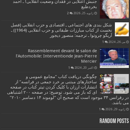
جنبش اعتلایی در فقدان وضعیت انقلابی! ـ احمد
بخردطبع
ژانویه 25, 2026
2
شکل بندی های اجتماعی ـ اقتصادی و حزب انقلابی (فصل
نخست از کتاب مبارزات طبقاتی و حزب انقلابی (1964)) ـ
آریگو چروتوا ـ ترجمه: منصور دیجور
می 26, 2024
1
Rassemblement devant le salon de
l’Automobile: Interventionde Jean-Pierre
Mercier
اکتبر 20, 2024
1
چگونگی دریافت کتاب “مجامع عمومی و
ساختارهای مبتنی بر خرد جمعی در فرانسه” از
انتشارات ارزان با کلیک کردن تیتر کتاب در صفحه
ای که باز می شود. توضیح: در صفحه ۲۰۰ اشتباهی
در رفرانس ۳۴ موجود است که صحیح آن “لوموند ۱۴ دسامبر ۲۰۱۰”
می باشد.
ژانویه 29, 2026
1
Random Posts