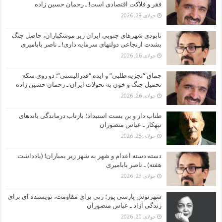
فقر و فلاکت اقتصادی است! ـ رحمان حسین زاده
جولای 28, 2026
نابودی شهرهای جنوبی ایران زیر موشکباران، حاصل جنگ
بشدت ارتجاعی دولتهای سرمایه داری! ـ ناصر بابامیری
جولای 26, 2026
چماق “تجزیه طلبی” و ایده “فدرالیستی”: دو روی سکه
تحمیل جنگ و خون به تحولات ایران ـ رحمان حسین زاده
جولای 26, 2026
طناب دار و بن بست استبداد؛ بازتاب درماندگی باندهای
تبهکار ـ عباس منصوران
جولای 25, 2026
دسته دسته اعدام و شهر به شهر زیر بمباران! (یادداشت
هفته) ـ ناصر بابامیری
جولای 23, 2026
شهرنوش پارسی پور؛ زنی برای مقاومت، نویسنده ای برای
زندگی آزاد ـ عباس منصوران
جولای 20, 2026