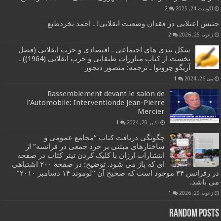
آگوست 24, 2025
2
جنبش اعتلایی در فقدان وضعیت انقلابی! ـ احمد بخردطبع
ژانویه 25, 2026
2
شکل بندی های اجتماعی ـ اقتصادی و حزب انقلابی (فصل
نخست از کتاب مبارزات طبقاتی و حزب انقلابی (1964)) ـ
آریگو چروتوا ـ ترجمه: منصور دیجور
می 26, 2024
1
Rassemblement devant le salon de
l’Automobile: Interventionde Jean-Pierre
Mercier
اکتبر 20, 2024
1
چگونگی دریافت کتاب “مجامع عمومی و
ساختارهای مبتنی بر خرد جمعی در فرانسه” از
انتشارات ارزان با کلیک کردن تیتر کتاب در صفحه
ای که باز می شود. توضیح: در صفحه ۲۰۰ اشتباهی
در رفرانس ۳۴ موجود است که صحیح آن “لوموند ۱۴ دسامبر ۲۰۱۰”
می باشد.
ژانویه 29, 2026
1
Random Posts