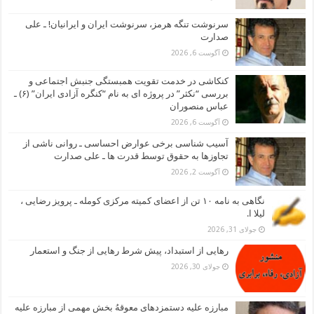
سرنوشت تنگه هرمز، سرنوشت ایران و ایرانیان! ـ علی
صدارت
آگوست 6, 2026
کنکاشی در خدمت تقویت همبستگی جنبش اجتماعی و
بررسی “نکثر” در پروژه ای به نام “کنگره آزادی ایران” (۶) ـ
عباس منصوران
آگوست 6, 2026
آسیب شناسی برخی عوارض احساسی ـ روانی ناشی از
تجاوزها به حقوق توسط قدرت ها ـ علی صدارت
آگوست 2, 2026
نگاهی به نامه ۱۰ تن از اعضای کمیته مرکزی کومله ـ پرویز رضایی ،
لیلا ا.
جولای 31, 2026
رهایی از استبداد، پیش شرط رهایی از جنگ و استعمار
جولای 30, 2026
مبارزه علیه دستمزدهای معوقهُ بخش مهمی از مبارزه علیه