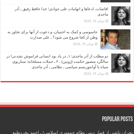
افاضات، ادعاها و اتهامات علی جوادی؛ خدا حافظ رفیق ـ آذر
ماجدی
جولای 19, 2026
جاسوسی و کمک به اجنبیان، و دعوت از آنها برای تجاوز به
وطن از کجا شروع می شود؟ ـ علی صدارت
جولای 19, 2026
دو مطلب از آذر ماجدی: ۱ـ در یاد بود انسانی فراموش نشدنی! در
سالگرد منصور حکمت (ژوبین) ، ۲ ـ حملات مسلحانه: سناریوی
سیاه یا آوانتوریسم سیاسی ـ نظامی ـ آذر ماجدی
جولای 19, 2026
Popular Posts
بحران ناشی از قمار دینی نظام جمهوری اسلامی! ـ احمد بخردطبع