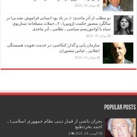
جولای 19, 2026
دو مطلب از آذر ماجدی: ۱ـ در یاد بود انسانی فراموش نشدنی! در
سالگرد منصور حکمت (ژوبین) ، ۲ ـ حملات مسلحانه: سناریوی
سیاه یا آوانتوریسم سیاسی ـ نظامی ـ آذر ماجدی
جولای 19, 2026
سازمان یابی و گذار: کنکاشی، در خدمت تقویت همبستگی
انقلابی ـ عباس منصوران
جولای 12, 2026
Popular Posts
بحران ناشی از قمار دینی نظام جمهوری اسلامی! ـ
احمد بخردطبع
آگوست 24, 2025
2