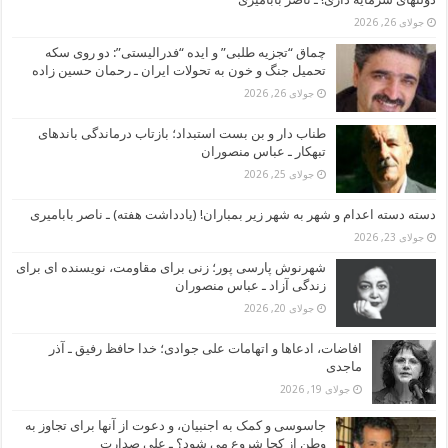
جولای 26, 2026
چماق “تجزیه طلبی” و ایده “فدرالیستی”: دو روی سکه
تحمیل جنگ و خون به تحولات ایران ـ رحمان حسین زاده
جولای 26, 2026
طناب دار و بن بست استبداد؛ بازتاب درماندگی باندهای
تبهکار ـ عباس منصوران
جولای 25, 2026
دسته دسته اعدام و شهر به شهر زیر بمباران! (یادداشت هفته) ـ ناصر بابامیری
جولای 23, 2026
شهرنوش پارسی پور؛ زنی برای مقاومت، نویسنده ای برای
زندگی آزاد ـ عباس منصوران
جولای 20, 2026
افاضات، ادعاها و اتهامات علی جوادی؛ خدا حافظ رفیق ـ آذر
ماجدی
جولای 19, 2026
جاسوسی و کمک به اجنبیان، و دعوت از آنها برای تجاوز به
وطن از کجا شروع می شود؟ ـ علی صدارت