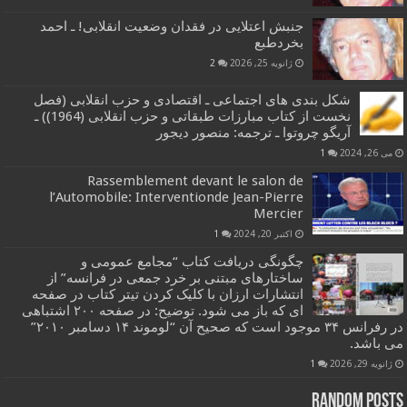
جنبش اعتلایی در فقدان وضعیت انقلابی! ـ احمد
بخردطبع
ژانویه 25, 2026
2
شکل بندی های اجتماعی ـ اقتصادی و حزب انقلابی (فصل
نخست از کتاب مبارزات طبقاتی و حزب انقلابی (1964)) ـ
آریگو چروتوا ـ ترجمه: منصور دیجور
می 26, 2024
1
Rassemblement devant le salon de
l’Automobile: Interventionde Jean-Pierre
Mercier
اکتبر 20, 2024
1
چگونگی دریافت کتاب “مجامع عمومی و
ساختارهای مبتنی بر خرد جمعی در فرانسه” از
انتشارات ارزان با کلیک کردن تیتر کتاب در صفحه
ای که باز می شود. توضیح: در صفحه ۲۰۰ اشتباهی
در رفرانس ۳۴ موجود است که صحیح آن “لوموند ۱۴ دسامبر ۲۰۱۰”
می باشد.
ژانویه 29, 2026
1
Random Posts