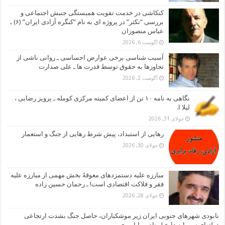
کنکاشی در خدمت تقویت همبستگی جنبش اجتماعی و
بررسی “نکثر” در پروژه ای به نام “کنگره آزادی ایران” (۶) ـ
عباس منصوران
آگوست 6, 2026
آسیب شناسی برخی عوارض احساسی ـ روانی ناشی از
تجاوزها به حقوق توسط قدرت ها ـ علی صدارت
آگوست 2, 2026
نگاهی به نامه ۱۰ تن از اعضای کمیته مرکزی کومله ـ پرویز رضایی ،
لیلا ا.
جولای 31, 2026
رهایی از استبداد، پیش شرط رهایی از جنگ و استعمار
جولای 30, 2026
مبارزه علیه دستمزدهای معوقهُ بخش مهمی از مبارزه علیه
فقر و فلاکت اقتصادی است! ـ رحمان حسین زاده
جولای 28, 2026
نابودی شهرهای جنوبی ایران زیر موشکباران، حاصل جنگ بشدت ارتجاعی
دولتهای سرمایه داری! ـ ناصر بابامیری