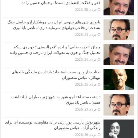
فقر و فلاکت اقتصادی است! ـ رحمان حسین زاده
جولای 28, 2026
نابودی شهرهای جنوبی ایران زیر موشکباران، حاصل جنگ
بشدت ارتجاعی دولتهای سرمایه داری! ـ ناصر بابامیری
جولای 26, 2026
چماق “تجزیه طلبی” و ایده “فدرالیستی”: دو روی سکه
تحمیل جنگ و خون به تحولات ایران ـ رحمان حسین زاده
جولای 26, 2026
طناب دار و بن بست استبداد؛ بازتاب درماندگی باندهای
تبهکار ـ عباس منصوران
جولای 25, 2026
دسته دسته اعدام و شهر به شهر زیر بمباران! (یادداشت
هفته) ـ ناصر بابامیری
جولای 23, 2026
شهرنوش پارسی پور؛ زنی برای مقاومت، نویسنده ای برای
زندگی آزاد ـ عباس منصوران
جولای 20, 2026