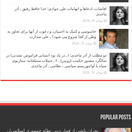
افاضات، ادعاها و اتهامات علی جوادی؛ خدا حافظ رفیق ـ آذر
ماجدی
جولای 19, 2026
جاسوسی و کمک به اجنبیان، و دعوت از آنها برای تجاوز به
وطن از کجا شروع می شود؟ ـ علی صدارت
جولای 19, 2026
دو مطلب از آذر ماجدی: ۱ـ در یاد بود انسانی فراموش نشدنی! در
سالگرد منصور حکمت (ژوبین) ، ۲ ـ حملات مسلحانه: سناریوی
سیاه یا آوانتوریسم سیاسی ـ نظامی ـ آذر ماجدی
جولای 19, 2026
Popular Posts
بحران ناشی از قمار دینی نظام جمهوری اسلامی! ـ