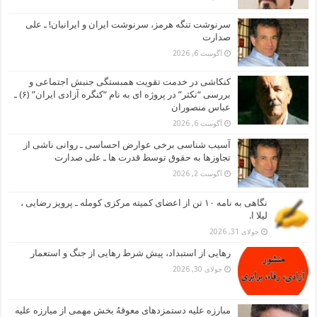
سرنوشت تنگه هرمز، سرنوشت ایران و ایرانیان! ـ علی
صدارت
آگوست 6, 2026
کنکاشی در خدمت تقویت همبستگی جنبش اجتماعی و
بررسی “نکثر” در پروژه ای به نام “کنگره آزادی ایران” (۶) ـ
عباس منصوران
آگوست 6, 2026
آسیب شناسی برخی عوارض احساسی ـ روانی ناشی از
تجاوزها به حقوق توسط قدرت ها ـ علی صدارت
آگوست 2, 2026
نگاهی به نامه ۱۰ تن از اعضای کمیته مرکزی کومله ـ پرویز رضایی ،
لیلا ا.
جولای 31, 2026
رهایی از استبداد، پیش شرط رهایی از جنگ و استعمار
جولای 30, 2026
مبارزه علیه دستمزدهای معوقهُ بخش مهمی از مبارزه علیه