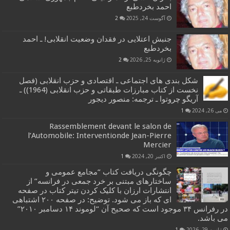
احمد بخردطبع
آگوست 24, 2025
2
جنبش اعتلایی در فقدان وضعیت انقلابی! ـ احمد
بخردطبع
ژانویه 25, 2026
2
شکل بندی های اجتماعی ـ اقتصادی و حزب انقلابی (فصل
نخست از کتاب مبارزات طبقاتی و حزب انقلابی (1964)) ـ
آریگو چروتوا ـ ترجمه: منصور دیجور
می 26, 2024
1
Rassemblement devant le salon de
l’Automobile: Interventionde Jean-Pierre
Mercier
اکتبر 20, 2024
1
چگونگی دریافت کتاب “مجامع عمومی و
ساختارهای مبتنی بر خرد جمعی در فرانسه” از
انتشارات ارزان با کلیک کردن تیتر کتاب در صفحه
ای که باز می شود. توضیح: در صفحه ۲۰۰ اشتباهی
در رفرانس ۳۴ موجود است که صحیح آن “لوموند ۱۴ دسامبر ۲۰۱۰”
می باشد.
ژانویه 29, 2026
1