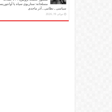
مسلحانه: سناریوی سیاه یا آوانتوریس
سیاسی ـ نظامی ـ آذر ماجدی
جولای 19, 2026