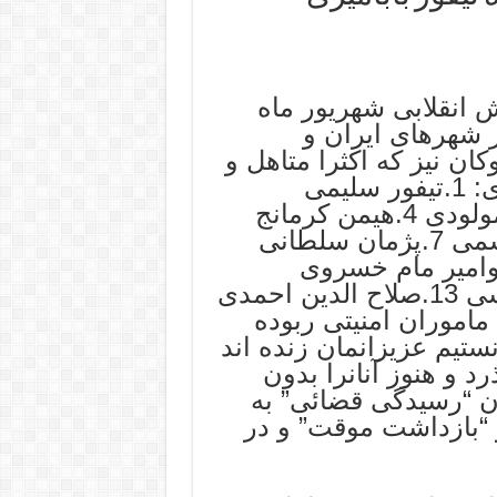
از خیزش انقلابی شهریور ماه
 در شهرهای ایران و
ن نیز که اکثرا متاهل و
دارای فرزند و همسر هستند، به نامهای: 1.تیفور سلیمی
بابامیری 2.سواره عزیز زاده 3.جلیل مولودی 4.هیمن کرمانج
5.احمد مام زاده بوکانی 6.سوران قاسمی 7.پژمان سلطانی
 صالحی 9.رزگار بابامیری 10.جوامیر مام خسروی
11.حسین حسین زاده 12.سیامک هیاسی 13.صلاح الدین احمدی
ی ماموران امنیتی ربوده
نستیم عزیزانمان زنده اند
رد و هنوز آنانرا بدون
ن “رسیدگی قضائی” به
ر “بازداشت موقت” و در