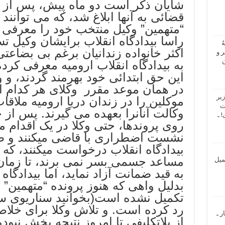
شایان ذکر است دو ماه پیش، پس از ا
“متهمین” وکیل منتخب خود را معرفی ک
راسا بیدادگاه انقلاب برایشان وکیل ت
ُ
اکثر خانواده زندانیان برغم بی بضاعت
 و
ن
به بیدادگاه انقلاب ارومیه معرفی کرده ا
این حق ابتدائی خود بهرمند گردند، و وک
در همان موعد مقرر وکلای هر کدام از
یر
موکلین را در زندان دریا ارومیه ملاق
ت
وکالت آنانرا بعهده می گیرند. پس از 
 ـ
روی پروندها، حتی وکلا در یک اقدام
نشست اضطراری با قاضی میکنند و ط
بیدادگاه انقلاب درخواست میکنند، که 
مساعد جسمی بسر نمی برند، تا زمان
میل
به قید ضمانت آزاد نماید، اما بیدادگا
بدلیل واهی که هنوز پرونده “متهمین” 
تکمیل نشده است(بخوانید سناریوی سا
رد کرده است. و تلاش وکلا برای خلا
ر ـ
از بلاتکلیفی تا امروز نتیجه بخش نبود