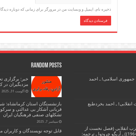
ذخیره نام، ایمیل و وبسایت من در مرورگر برای زمانی که دوباره دیدگ
Random Posts
 جمهوری اسلامی! ـ احمد
خبر: برگزاری ت
مزدبگیران در کش
آگوست 31, 2025
انقلابی! ـ احمد بخردطبع
بازنشستگان استان کرمانشاه: شر
قربانی آشکار بی عدالتی و سرک
تشکلهای صنفی فرهنگیان ایران
سپتامبر 7, 2025
زب انقلابی (فصل نخست از
قابل توجه نویسندگان و کاربران 
کتاب مبارزات طبقاتی و حزب انقلابی (1964)) ـ آریگو چروتوا ـ ترجمه: