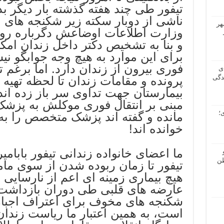
تیفور طی چند هفته گذشته بار دیگر ب
ناشی از دوبار سکته زیر شکنجه های
هر
وزارت اطلاعات اوضاعش دگرباره رو
و بنا به تشخیص دکتر داخل زندان ام
برای این موارد به هیچ وجه جوابگو نیس
فوری بیرون از زندان دارد. اما برغ
ی
دگی
پرونده و مقامات زندان تا لحظه تهیه ا
بیمارستان جهت تداوی سر باز زده ان
مبنی بر انتقال فوری موکلش به پزش
؛
مانده و گفته اند پزشک متخصص را به
خوانده اند!
ما اعضای خانواده زندانی تیفور بابامی
طن
تیفور تا زمان ربوده شدن از سوی مامو
هیچ بیماری زمینه ای اعم از نارسایی
عارضه های قلبی طی دوران بازداشت، ت
شکنجه های مخوف برای اعتراف اجبار
است، به همین اعتبار ما ریاست زندان