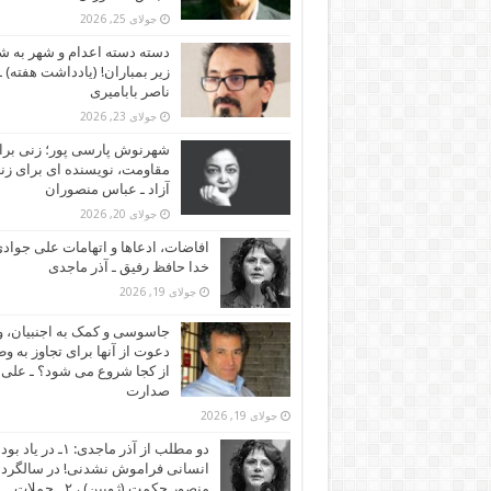
جولای 25, 2026
دسته دسته اعدام و شهر به ش
زیر بمباران! (یادداشت هفته) ـ
ناصر بابامیری
جولای 23, 2026
شهرنوش پارسی پور؛ زنی برا
مقاومت، نویسنده ای برای زن
آزاد ـ عباس منصوران
جولای 20, 2026
افاضات، ادعاها و اتهامات علی جوادی
خدا حافظ رفیق ـ آذر ماجدی
جولای 19, 2026
جاسوسی و کمک به اجنبیان، و
دعوت از آنها برای تجاوز به و
از کجا شروع می شود؟ ـ علی
صدارت
جولای 19, 2026
دو مطلب از آذر ماجدی: ۱ـ در یاد بود
انسانی فراموش نشدنی! در سالگرد
منصور حکمت (ژوبین) ، ۲ ـ حملات