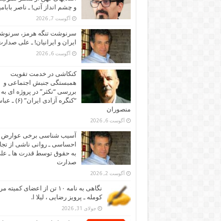
و چشم انداز آتی! ـ ناصر بابام
آگوست 7, 2026
سرنوشت تنگه هرمز، سرنو
ایران و ایرانیان! ـ علی صدار
آگوست 6, 2026
کنکاشی در خدمت تقویت
همبستگی جنبش اجتماعی و
بررسی “نکثر” در پروژه ای به 
“کنگره آزادی ایران” (۶)
منصوران
آگوست 6, 2026
آسیب شناسی برخی عوارض
احساسی ـ روانی ناشی از تجا
به حقوق توسط قدرت ها ـ عل
صدارت
آگوست 2, 2026
نگاهی به نامه ۱۰ تن از اعضای کمیته
کومله ـ پرویز رضایی ، لیلا ا.
جولای 31, 2026