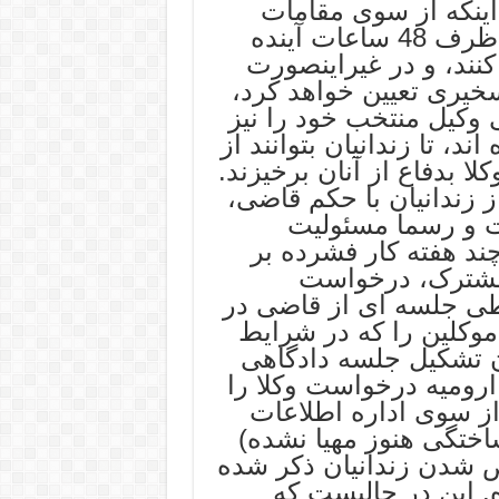
ینکه از سوی مقامات
قضائی به آنها ابلاغ شد، که می توانند ظرف 48 ساعات آینده
نند، و در غیراینصورت
سخیری تعیین خواهد کرد،
ی وکیل منتخب خود را نیز
ند، تا زندانیان بتوانند از
لا بدفاع از آنان برخیزند.
 زندانیان با حکم قاضی،
ات و رسما مسئولیت
چند هفته کار فشرده بر
 مشترک، درخواست
ی جلسه ای از قاضی در
موکلین را که در شرایط
 تشکیل جلسه دادگاهی
ه ارومیه درخواست وکلا را
از سوی اداره اطلاعات
ختگی هنوز مهیا نشده)
ص شدن زندانیان ذکر شده
ه. این در حالیست که