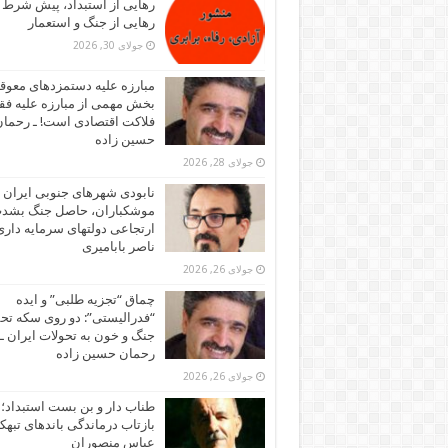
رهایی از استبداد، پیش شرط
رهایی از جنگ و استعمار
جولای 30, 2026
مبارزه علیه دستمزدهای معوقه
بخش مهمی از مبارزه علیه فقر
فلاکت اقتصادی است! ـ رحما
حسین زاده
جولای 28, 2026
نابودی شهرهای جنوبی ایران ز
موشکباران، حاصل جنگ بشد
ارتجاعی دولتهای سرمایه داری!
ناصر بابامیری
جولای 26, 2026
چماق “تجزیه طلبی” و ایده
“فدرالیستی”: دو روی سکه تح
جنگ و خون به تحولات ایران ـ
رحمان حسین زاده
جولای 26, 2026
طناب دار و بن بست استبداد؛
بازتاب درماندگی باندهای تبهکا
عباس منصوران