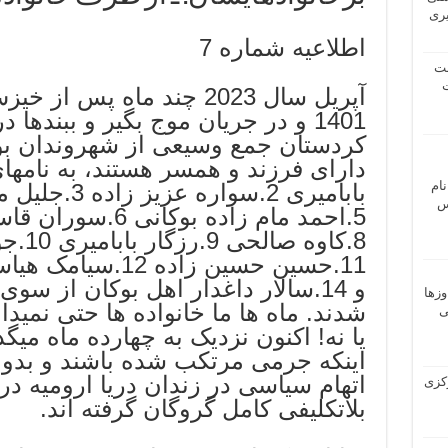
یری
اطلاعیه شماره 7
شت
ت
آپریل سال 2023 چند ماه پس 
1401 و در جریان موج بگیر و ببندها
کردستان جمع وسیعی از شهروندان بوکا
نام
 ـ عباس
8.کاوه
و 14.سالار داغدار اهل بوکان از سو
وزها
شدند. ماه ها ما خانواده ها حتی نمیدا
ی
یا نه! اکنون نزدیک به چهارده ماه میگذ
اینکه جرمی مرتکب شده باشند و بدو
اتهام سیاسی در زندان دریا ارومیه د
 مرکزی
بلاتکلیفی کامل گروگان گرفته اند.