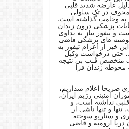
دلیل عارضه شدید قلبی
 مخوف در تک سلولی
 به وخامت گذاشته است.
کانات پزشکی درون زندان
ت و تیفور نیاز به تداوی
م توصیه های پزشکی قاضی
ین خبر از اعزام تیفور به
د. حتی درخواست وکیل
ک متخصص قلب بی نتیجه
 محوطه زندان فرا
ری صریحا اعلام میداریم،
ران امنیتی رژیم ایران،
 قلبی نداشته است، و
نها و تنها ناشی از
ی و سناریو سوخته
 دریا ارومیه و قاضی