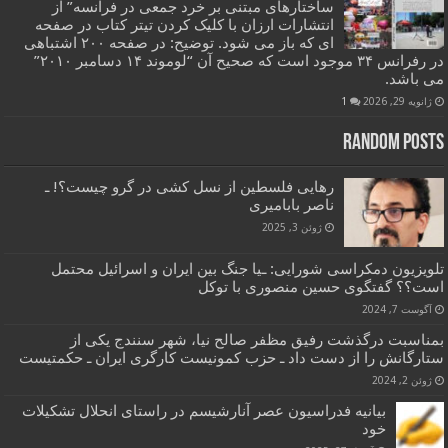
ساختارهای مبتنی بر خرد جمعی در فرانسه” از
انتشارات ارزان با کلیک کردن تیتر کتاب در صفحه
ای که باز می شود. توضیح: در صفحه ۲۰۰ اشتباهی
در رفرانس ۳۴ موجود است که صحیح آن “لوموند ۱۴ دسامبر ۲۰۱۰”
می باشد.
ژانویه 29, 2026
1
Random Posts
رهایی فلسطین از نسل کشی در گرو چیست؟! ـ
ناصر بابامیری
ژوئن 3, 2025
تلویزیون دمکراسی شورایی: ـیا جنگ بین ایران و اسرائیل محتمل
است؟؟ گفتگوی حسین منصوری با توکل
آگوست 7, 2024
بمناسبت درگذشت رفیق مظفر صالح نیا، شهر سنندج یکی از
ستارگانش را از دست داد ـ حزب کمونیست کارگری ایران ـ حکمتیست
ژوئن 2, 2024
بیانیه فدراسیون عصر آنارشیسم در راستای انحلال تشکیلات
خود