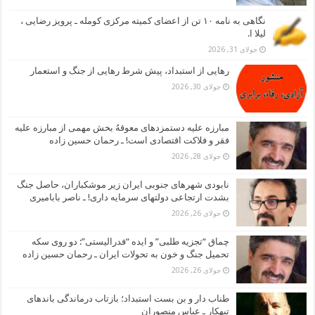
نگاهی به نامه ۱۰ تن از اعضای کمیته مرکزی کومله ـ پرویز رضایی ،
لیلا ا.
جولای 31, 2026
رهایی از استبداد، پیش شرط رهایی از جنگ و استعمار
جولای 30, 2026
مبارزه علیه دستمزدهای معوقهُ بخش مهمی از مبارزه علیه
فقر و فلاکت اقتصادی است! ـ رحمان حسین زاده
جولای 28, 2026
نابودی شهرهای جنوبی ایران زیر موشکباران، حاصل جنگ
بشدت ارتجاعی دولتهای سرمایه داری! ـ ناصر بابامیری
جولای 26, 2026
چماق “تجزیه طلبی” و ایده “فدرالیستی”: دو روی سکه
تحمیل جنگ و خون به تحولات ایران ـ رحمان حسین زاده
جولای 26, 2026
طناب دار و بن بست استبداد؛ بازتاب درماندگی باندهای
تبهکار ـ عباس منصوران