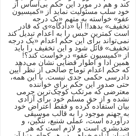
کند و هم در مورد این حکم بی‌اساس از
خود سلب مسئولیت نماید از «کمیسیون
عفو» خواسته به متهم «یک درجه
تخفیف» بدهد!! آیا «دادگاه»ی که قادر
است کمترین حبس را به اعدام تبدیل کند
نمی‌تواند برای این حکم اعدام «یک درجه
تخفیف» قائل شود و این تخفیف را باید
از «کمیسیون عفو» درخواست کند؟!‌
همین ادا و اطوار قضایی نشان می‌دهد
که حکم اعدام توماج صالحی از نظر آیین
دادرسی حکمی جدی نیست. با این همه،
حتی صدور این حکم برای خواننده
معترضی که مرتکب کوچک‌ترین جرمی
نشده و از حق مسلم خود برای آزادی
بیان استفاده کرده و فقط اعتراض خود
به جهنم موجود را به قالب موسیقی
درآورده است، عملی شنیع، ننگین، و
ضدبشری است و لازم است که هر
انسان آزادی‌خواهی در هر کجای دنیا آن