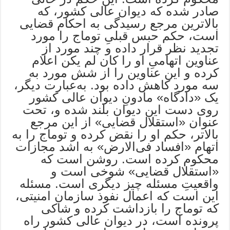
صادر شده که دیوان عالی کشور، که
بالاترین مرجع رسیدگی به احکام قضایی
است، حکم حبس قبلیِ توماج را مورد
تجدید نظر قرار داده و چند مورد از
عناوین اتهامیِ او را کان لم یکن اعلام
کرده و این عناوین را از شش مورد به
سه مورد کاهش داده بود. به‌عبارت دیگر،
یک «دادگاه» مادونِ دیوان عالی کشور
روی دست این دیوان بلند شده و، تحت
عنوان «استقلال قضایی» از این مرجع
بالاتر، حکم او را نقض کرده و توماج را به
اتهام «افساد فی‌الارض» به اشد مجازات
محکوم کرده است. روشن است که
«استقلال قضایی» شوخی است و
واقعیتِ مسئله چیز دیگری است. مسئله
این است که اعمال نفوذ سازمان امنیتی،
که توماج را بازداشت کرده و شاکی
پرونده است، در دیوان عالی کشور راه