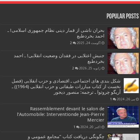
Popular Posts
بحران ناشی از قمار دینی نظام جمهوری اسلامی! ـ
احمد بخردطبع
آگوست 24, 2025
2
جنبش اعتلایی در فقدان وضعیت انقلابی! ـ احمد
بخردطبع
ژانویه 25, 2026
2
شکل بندی های اجتماعی ـ اقتصادی و حزب انقلابی (فصل
نخست از کتاب مبارزات طبقاتی و حزب انقلابی (1964)) ـ
آریگو چروتوا ـ ترجمه: منصور دیجور
می 26, 2024
1
Rassemblement devant le salon de
l’Automobile: Interventionde Jean-Pierre
Mercier
اکتبر 20, 2024
1
چگونگی دریافت کتاب “مجامع عمومی و