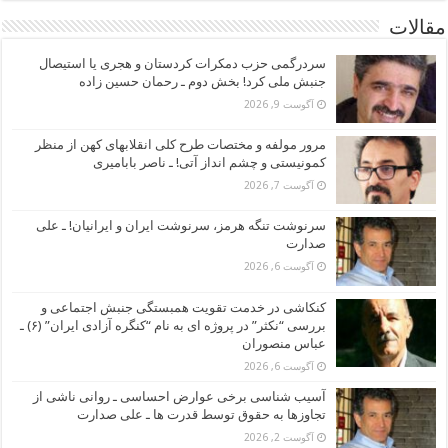
مقالات
سردرگمی حزب دمکرات کردستان و هجری یا استیصال
جنبش ملی کرد! بخش دوم ـ رحمان حسین زاده
آگوست 9, 2026
مرور مولفه و مختصات طرح کلی انقلابهای کهن از منظر
کمونیستی و چشم انداز آتی! ـ ناصر بابامیری
آگوست 7, 2026
سرنوشت تنگه هرمز، سرنوشت ایران و ایرانیان! ـ علی
صدارت
آگوست 6, 2026
کنکاشی در خدمت تقویت همبستگی جنبش اجتماعی و
بررسی “نکثر” در پروژه ای به نام “کنگره آزادی ایران” (۶) ـ
عباس منصوران
آگوست 6, 2026
آسیب شناسی برخی عوارض احساسی ـ روانی ناشی از
تجاوزها به حقوق توسط قدرت ها ـ علی صدارت
آگوست 2, 2026