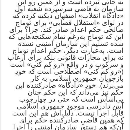
به جایی نبرده است و از همین رو این
سازمان به قاضیِ سرسپرده شعبه اول
«دادگاه انقلاب» اصفهان دیکته کرده که
در لوای «استقلال قضایی» برای توماج
صالحی حکم اعدام صادر کند. چرا؟ برای
این که توماج به‌رغم تمام شکنجه‌هایی که
شده تسلیم این سازمان امنیتی نشده
است. به‌عبارت دیگر، حکم اعدام توماج
نه برای مجازات قانونی بلکه برای ارعاب
و سرکوب و در واقع «رو کم کنی» است
(«رو کم کنی» اصطلاحی است که خودِ
بازجویان حمهوری اسلامی به کار
می‌برند). خودِ «دادگاه» صادر‌کننده این
حکم نیز می‌داند که این حکم چنان
بی‌اساس است که حتی در چهارچوب
آیین دادرسی موجودِ جمهوری اسلامی
قابل اجرا نیست. دلیل‌ا‌ش هم این است
که همین قاضیِ صادرکننده حکم برای
آن‌که هم دستور سازمان امنیتی را اجرا