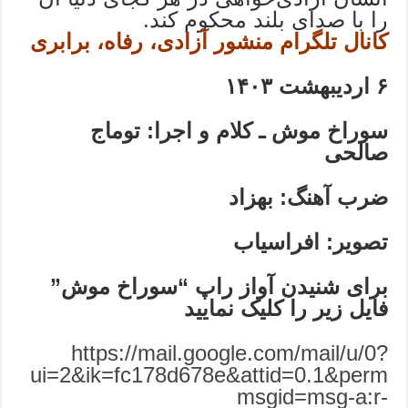
را با صدای بلند محکوم کند.
کانال تلگرام منشور آزادی، رفاه، برابری
۶
اردیبهشت
۱۴۰۳
سوراخ موش ـ کلام و اجرا: توماج
صالحی
ضرب آهنگ: بهزاد
تصویر: افراسیاب
برای شنیدن آواز راپ “سوراخ موش”
فایل زیر را کلیک نمایید
https://mail.google.com/mail/u/0?
ui=2&ik=fc178d678e&attid=0.1&perm
msgid=msg-a:r-