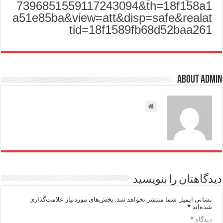
7396851559117243094&th=18f158a1
a51e85ba&view=att&disp=safe&realat
tid=18f1589fb68d52baa261
About admin
دیدگاهتان را بنویسید
نشانی ایمیل شما منتشر نخواهد شد.
بخش‌های موردنیاز علامت‌گذاری
شده‌اند
*
دیدگاه
*