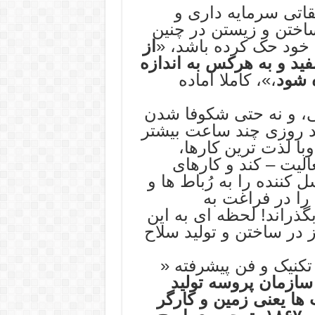
قاتی سرمایه داری و
ساختن و زیستن در چنین
 خود حک کرده باشد، «
از
ید و به هرکس به اندازه
 شود
،»، کاملا آماده
، و نه حتی شکوفا شدن
ند روزی چند ساعت بیشتر
با لذت ترین کارها،
الیت – کند و کارهای
ننده را به رُباط ها و
ا در فراغت به
گذراند! لحظه ای به این
 در ساختن و تولید سلاح
تکنیک و فن پیشرفته «
 سازمان پروسه تولید
ها یعنی زمین و کارگر