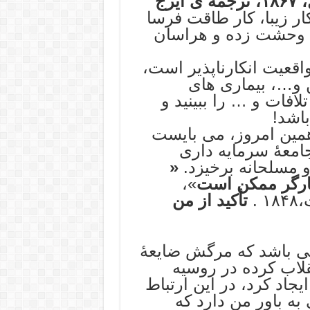
،
۱۸۶۷، ترجمه ی ایرج
کار زیبا، کار طاقت فرسا
ش وحشت زده و هراسان
قعیت انکارناپذیر است،
 و…، بیماری های
لافات و … را ببینید و
باشد!
همین امروز، می بایست
جامعۀ سرمایه داری
و مسلحانه برخیزد.
«
کارگر ممکن است
»،
.
تأکید از من
ی باشد که مرگش ضایعۀ
نقلاب کرده در روسیه
جاد کرد، در این ارتباط
به باور من دارد که