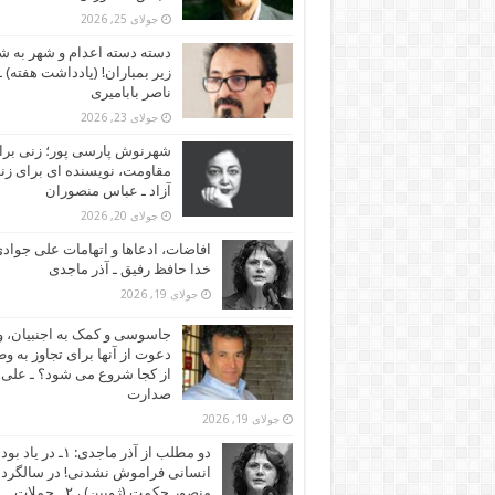
جولای 25, 2026
دسته دسته اعدام و شهر به ش
زیر بمباران! (یادداشت هفته) ـ
ناصر بابامیری
جولای 23, 2026
شهرنوش پارسی پور؛ زنی برا
مقاومت، نویسنده ای برای زن
آزاد ـ عباس منصوران
جولای 20, 2026
افاضات، ادعاها و اتهامات علی جوادی
خدا حافظ رفیق ـ آذر ماجدی
جولای 19, 2026
جاسوسی و کمک به اجنبیان، و
دعوت از آنها برای تجاوز به و
از کجا شروع می شود؟ ـ علی
صدارت
جولای 19, 2026
دو مطلب از آذر ماجدی: ۱ـ در یاد بود
انسانی فراموش نشدنی! در سالگرد
منصور حکمت (ژوبین) ، ۲ ـ حملات