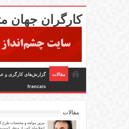
کارگران جهان م
مقالات
گزارش‌های کارگری و ع
francais
مقالات
مرور مولفه و مختصات طرح ک
انقلابهای کهن از منظر کمونی