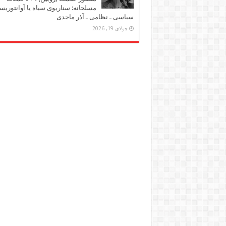
مسلحانه: سناریوی سیاه یا آوانتوریس
سیاسی ـ نظامی ـ آذر ماجدی
جولای 19, 2026