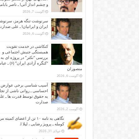
و چشم انداز آتی! ـ ناصر بابام
آگوست 7, 2026
سرنوشت تنگه هرمز، سرنو
ایران و ایرانیان! ـ علی صدار
آگوست 6, 2026
کنکاشی در خدمت تقویت
همبستگی جنبش اجتماعی و
بررسی “نکثر” در پروژه ای به 
“کنگره آزادی ایران” (۶)
منصوران
آگوست 6, 2026
آسیب شناسی برخی عوارض
احساسی ـ روانی ناشی از تجا
به حقوق توسط قدرت ها ـ عل
صدارت
آگوست 2, 2026
نگاهی به نامه ۱۰ تن از اعضای کمیته
کومله ـ پرویز رضایی ، لیلا ا.
جولای 31, 2026