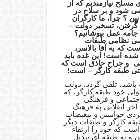
ی مسلح نیازمندیم که از
می شود و بر سلاح در
ن ؟ چرا، ما کارگران
 گرفتن، تسخیر دولت –
امه عمل بپوشانیم؟
اسی نظامی طبقات
ست که به آقا بالاسر،
شده است! این غده باید
راحی و جراح حاذق است که
تی طبقه کارگر – است!
باشد، تلقی گردد، دولت
ولی خود طبقه کارگر، که
جتماعی و فرهنگی
 آخر انقلابی به فرهنگ
فردی خواستن و تبعیضات
بقه کارگر و طبقات دیگر
است که خود را ارتقاء
ین و به طبقه ای تبدیل