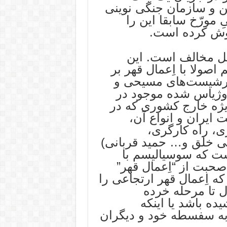
ن و سازمان جنگى نوينى
 مورّخ سابقا اين را
موش کرده است.
لل مخالف است. اين
صولا با اِعمال قهر بر
ارشيست‌هاى مسيحى و
اوژیاس شده موجود در
یژه خارج کشوری که در
ایران و انواع آن،
، راه کارگری،
ئی خلق و… حمید قربانی)
ست که سوسياليسم با
حبت از “اِعمال قهر”
 اِعمال قهر ارتجاعى را
ل تا مرحله خرده
ه باشد يا اينکه
 به سفسطه خود و ديگران