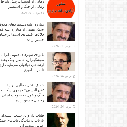
رهایی از استبداد، پیش شرط
رهایی از جنگ و استعمار
جولای 30, 2026
مبارزه علیه دستمزدهای معوقه
بخش مهمی از مبارزه علیه فقر
فلاکت اقتصادی است! ـ رحما
حسین زاده
جولای 28, 2026
نابودی شهرهای جنوبی ایران ز
موشکباران، حاصل جنگ بشد
ارتجاعی دولتهای سرمایه داری!
ناصر بابامیری
جولای 26, 2026
چماق “تجزیه طلبی” و ایده
“فدرالیستی”: دو روی سکه تح
جنگ و خون به تحولات ایران ـ
رحمان حسین زاده
جولای 26, 2026
طناب دار و بن بست استبداد؛
بازتاب درماندگی باندهای تبهکا
عباس منصوران