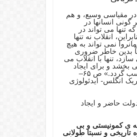
در مقیاسی وسیع، و هم
 گونی انسانها در
تنها می تواند در
این، انقلاب نه تنها
روا نمی تواند به هیچ
ٌ بدین خاطر ضروری
زد، تنها با انقلاب می
ی بخشد و برای ایجاد
جامعه ای با طرحی نو، شایسته و مناسب گردد.» ص ۶۵–
ریک انگلس- ایدئولوژی
ولت حاضر و ایجاد
عه ی کمونیستی و بی
تاریخی و نسبتا طولانی