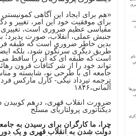
یری
«هم برای ایجاد این آگاهی کمونیستی 
برای موفقیت خود این امر، تغییر و دگر
شت
ت
مقیاسی عظیم ضروری است، تغییری که 
جنبش عملی، انقلاب، صورت پذیرد؛ بنابر
بدین خاطر ضروری است که طبقه فرمان
طریق دیگری سرنگون شود، بلکه ایضا
نام
است که طبقه ای که آن را ساقط می سا
 ـ عباس
تواند خود را از شر کثافات قرون رهائ
ترجمه تیرداد نیکی- کارل مارکس فرد
آلمانی،۱۸۴۶
وزها
ی
ضرورت انقلاب قهری، درهم کوبیدن د
دیکتاتوری پرولتاریای مسلح
 مرکزی
چرا، ما کارگران برای رسیدن به جام
دولت شدن به انقلاب قهری و یک دوره 