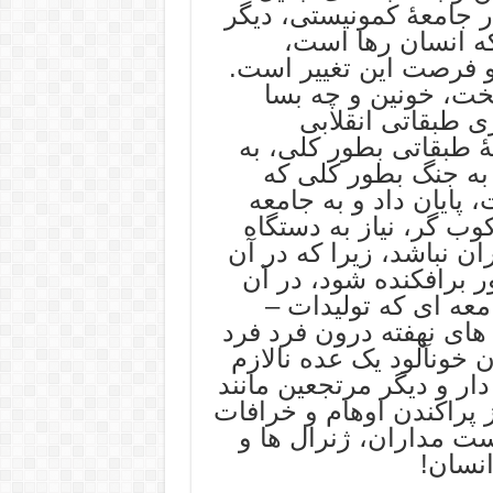
ر جامعۀ کمونیستی، دیگر
که انسان رها است،
و فرصت این تغییر است.
خت، خونین و چه بسا
ی طبقاتی انقلابی
ۀ طبقاتی بطور کلی، به
به جنگ بطور کلی که
پایان داد و به جامعه
وب گر، نیاز به دستگاه
ان نباشد، زیرا که در آن
ر برافکنده شود، در آن
معه ای که تولیدات –
ای نهفته درون فرد فرد
خونآلود یک عده نالازم
ار و دیگر مرتجعین مانند
ز پراکندن اوهام و خرافات
است مداران، ژنرال ها و
انسان!