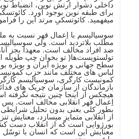
داخلى دشوار ارتش نوين، انضباط نوي
براى طبقه نوين بوجود آورد. کائوتسکىِ
ميفهميد. کائوتسکىِ مرتد اين را فرا
سوسياليسم با اِعمال قهر نسبت به م
مطلب بلاترديد است. ولى سوسياليسم ا
ضد افراد مخالف است. معهذا بجز آن
تولستويست‌ها( تو بخوان چپ طویله 
سطح جهانی و بویژه ایران و بویژه بو
لباس های مختلف مانند حزب کمونیست 
کمونیست کارگری، سوسیالیسم کارگری
بازماندگان از سازمان چریک های فدا
هيچکس از اينجا چنين نتيجه نگرفته ا
اِعمال قهر انقلابى مخالف است. پس ص
بطور کلى بعنى بدون تحليل شرايطى که
از انقلابى متمايز ميسازد، معنايش تنز
بورژوايى است که از انقلاب دست کشيد
معنايش اين است که انسان با توسّل