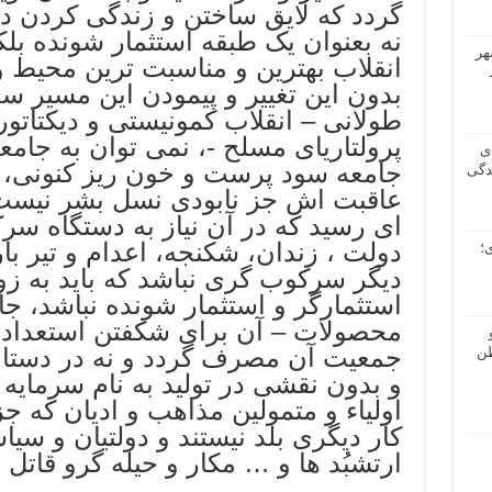
گردد که لایق ساختن و زندگی کردن د
نه بعنوان یک طبقه استثمار شونده بل
هر
انقلاب بهترین و مناسبت ترین محیط 
بدون این تغییر و پیمودن این مسیر س
طولانی – انقلاب کمونیستی و دیکتاتور
پرولتاریای مسلح -، نمی توان به جامع
ی
جامعه سود پرست و خون ریز کنونی، 
دگی
عاقبت اش جز نابودی نسل بشر نیست، 
ای رسید که در آن نیاز به دستگاه سرک
دولت ، زندان، شکنجه، اعدام و تیر بار
؛
دیگر سرکوب گری نباشد که باید به زو
استثمارگر و استثمار شونده نباشد، جا
محصولات – آن برای شکفتن استعداد ه
جمعیت آن مصرف گردد و نه در دستان 
طن
و بدون نقشی در تولید به نام سرمایه د
اولیاء و متمولین مذاهب و ادیان که ج
کار دیگری بلد نیستند و دولتیان و سی
ارتشبُد ها و … مکار و حیله گرو قاتل 