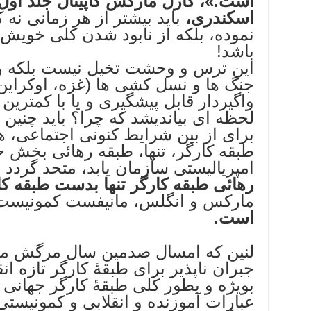
است.»، کارل مارکس کاپیتال جلد اول
اسکندری
،
باید بیشتر از هر زمانی نه 
نموده، بلکه از نابود شدن کلی خوی
باشد!
این ترس و وحشت تخیل نیست بلکه وا
جنگ ها و نسل کشی ها (غزه، اوکراین
واگیردار قابل پیشگیری و یا با کمترین ت
لحظه ای بیاندیشد که چرا؟ باید چنین 
برای از بین شرایط کنونی اجتماعی، 
طبقه کارگر، تنها، طبقه رهائی بخش 
امپریالیستی سازمان یابد، متحد گردد 
رهائی طبقه کارگر تنها بدست طبقه 
مارکس و انگلس، مانیفست کمونیست،۱۸۴۸ 
است.
لنین که امسال صدمین سال مرگش م
جبران ناپذیر برای طبقۀ کارگر تازه ا
بویژه و بطور کلی طبقۀ کارگر جهانی ای
عبارات آموزنده و انقلابی و کمونیستی 