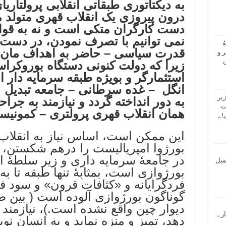
به دیکتاتوری طبقاتی انقلابی پرولتاریا
درون پیروزی یک انقلاب قهری متولد 
دست کارگران متکی است و نه به قوانی
نمی توانیم با تصرف نمودن، در دست
ُ
قدرت سیاسی – حاضر به اهداف مان ج
 و
ن
زیرا که دولت کنونی دستگاه بوروکر
استثمارگر و بویژه طبقه سرمایه دار ا
انگل – غده سرطانی – جامعه تبدیل 
یر
به دور انداخته گردد و نیازمند به ج
ت
همان انقلاب قهری پرولتری – کمونیس
 ـ
این ممکن است، اساس نیاز به انقلاب 
بورژوا امپریالیست را درهم شکستن، 
در جامعۀ سرمایه داری و زیر سلطۀ ا
میل
بورژوازی است، بمثابۀ تنها طبقه تا به
فردگرایانه و «کثافات قرون» و سود 
گوناگون بورژوازی آلوده است ( بین ط
دیوار چین واقع نشده است.)، نیازمند 
ر ـ
دهد، تمیز و منزه نماید و به انسان نو