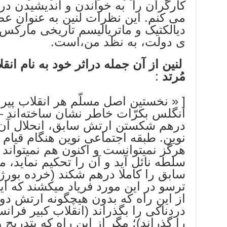
کارگران را به خواندن و اندیشیدن در
می کنم. این نظرات لنین به عنوان عص
دیالکتیک و ماتریالیسم تاریخی مارکس 
ی دولت، به نظد من،است.
لنین از آن جمله دراثر خود به نام انق
مُرتد
:
[ « نخستين اصل مسلّم هر انقلاب پير
انگلس بکرّات خاطر نشان ساخته‌اند –
درهم شکستن ارتش سابق، انحلال آن 
نوين. طبقه اجتماعى نوين هنگام قيا
هرگز نميتوانست و اکنون هم نميتواند 
سلطه نائل آيد و آن را تحکيم نمايد، م
سابق را کاملا درهم شکند (خرده بورژ
ترسو در اين مورد فرياد ميکشند که ا
از اين راه که بدون هيچگونه ارتش د
دردناکى را بگذراند (انقلاب کبير فران
را گذراند)؛ مگر از اين راه که بتدريج