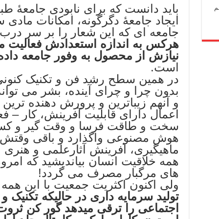
باید دانست که برای نابودی جامعۀ طب
م
ایجاد جامعۀ دگرگونه، امکانات مادی 
جامعه ای که این شعار را بر سر درب
هرکس به اندازه استعدادش فعالیت مف
نیازش از محصول به وفور جامعه داده
است.
در همین سطح رشد فن و تکنیک کنونی
بدون چرا و چرای آینده، بشر می توا
و آنهم زیباترین و پرورش دهنده ترین و
اعمال دارای قابلیت آفرینش، کار – فع
سخت و طاقت فرسا و وقت گیر و کسل ک
هوش مصنوعی واگذارد و باقی وقتش ر
ماهیگیری، آفرینش آثارعلمی و هنری ب
همه خلاقیت انسان بیاندیشید که امروز
های مرگبار مصرف می گردد!
ولی اکنون اکثریت جمعیت با این همه 
تولید سرمایه داری در حالیکه تکنیک و
اجتماعی را ترقی میدهد گور کن ثروت 