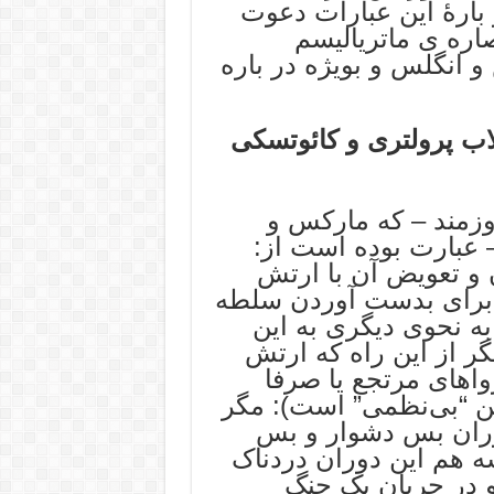
 بارۀ این عبارات دعوت
اره ی ماتریالیسم
و انگلس و بویژه در باره
لاب پرولتری و کائوتسکی
وزمند – که مارکس و
 عبارت بوده است از:
و تعويض آن با ارتش
م براى بدست آوردن سلطه
به نحوى ديگرى به اين
گر از اين راه که ارتش
واهاى مرتجع يا صرفا
ين “بى‌نظمى” است): مگر
وران بس دشوار و بس
سه هم اين دوران دردناک
 و در جريان يک جنگ