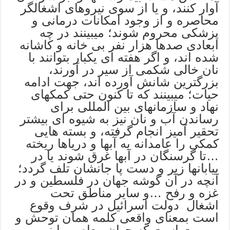
آوار کنند، و یا از سوی نیروهای اشغالگر
محاصره و از وجود امکانات درمانی و
پزشکی محروم شوند؛ میبینند در چه
ابعادی صدها هزار نفر بی خانه و کاشانه
شده اند، و اگر هفته ای یکبار بتوانند با
نان خالی شکمی از سیر در آورند،
بزرگترین شانش آورده اند، جهت ادامه
حیات؛ میبینند که تا کنون حتی کمکهای
نهاد و سازمانهای بین المللی برای
رساندن آب و نان نیز به شیوه ای بیشتر
تحقیر آمیز انجام گرفته، و بسته هایی
کمکی را عامدانه به آبها و دریاها ریخته
…تا گرسنگان در آبها غرق شوند یا در
بیابانها زیر و دست پا جانشان تلف گردد؛
آنچه در آن گوشه جهان در فلسطین و در
غزه و رفح …و سایر مناطق تحت
اشغال دولت اسرائیل در شرف وقوع
است بمعنای واقعی کلمه همان توحش و
بربریت است که جهان معاصر را نهیب