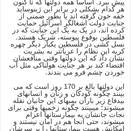
پیش ببرد. اساسا همه دولتها که تا کنون
هر کدام بشکلی در برابر این ژینوساید
خفه خون گرفته اند یا بطور ضمنی از
جنایت دولت اشغالگر اسرائیل حمایت
کرده اند، در یک به یک این جنایت که در
فلسطین بوقوع پیوسته، شریک هستند.
نسل کشی در فلسطین یکبار دیگر چهره
کریه این نظام را عریانتر به بشریت
نشان داد که این دولتها وقتی منافعشان
اقتضاء کند بر هر جنایت هولناکی مثل آب
خوردن چشم فرو می بندند.
این دولتها بالغ بر 170 روز است که می
بینند چگونه کودکان و زنان و انسانهای
بیدفاع زیر باران بمبهای این جانیان نفله
میشوند؛ میبینند چگونه زخمیها وقتی برای
نجات جانشان به بیمارستانها اعزام
میشوند، حتی آنجا هم در امان نیستند و
امکانش هست بیمارستانها را بر سرشان