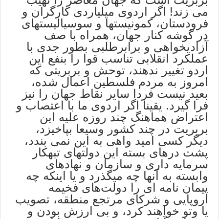
می زند! اگر اردوی میلیاردی کارگران و
فرودستان، کمونیستها و سوسیالیستهای
در گوشه کنار جهان، همراه با صف
آزادیخواهی و برابرطلبی بطور جدی با
عملکرد انقلابی تناسب قوا را بنفع این
اردو تغییر ندهند، توحش و بربریتی که
امروز به مردم فلسطین اعمال شده،
بعید نیست فردا سایر نقاط جهان را نیز
فرا گیرد. یقینا اگر اردوی ما با اعتصاب و
اعتراض هماهنگ چند روزه علیه این
بربریت در چند کشور وسیعا بپاخیزد،
دیگر کسی امید واهی به این نمی بندد،
پشت درهای بسته این دولتهای تبهکار
سرمایه داری و سازمان و نهادهای
وابسته به آنها چه میگذرد و یا اینکه چه
پیمان نامه ای را دولت‌های فخیمه
اروپایی و شرکای مرتجع منطقه، تصویب
یا وتو خواهند کرد، و بی ارزش بودن و