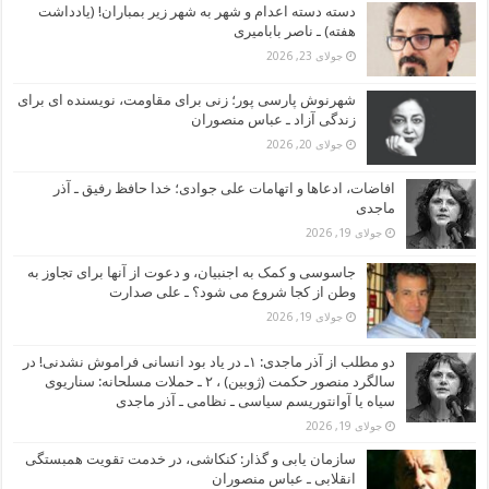
دسته دسته اعدام و شهر به شهر زیر بمباران! (یادداشت
هفته) ـ ناصر بابامیری
جولای 23, 2026
شهرنوش پارسی پور؛ زنی برای مقاومت، نویسنده ای برای
زندگی آزاد ـ عباس منصوران
جولای 20, 2026
افاضات، ادعاها و اتهامات علی جوادی؛ خدا حافظ رفیق ـ آذر
ماجدی
جولای 19, 2026
جاسوسی و کمک به اجنبیان، و دعوت از آنها برای تجاوز به
وطن از کجا شروع می شود؟ ـ علی صدارت
جولای 19, 2026
دو مطلب از آذر ماجدی: ۱ـ در یاد بود انسانی فراموش نشدنی! در
سالگرد منصور حکمت (ژوبین) ، ۲ ـ حملات مسلحانه: سناریوی
سیاه یا آوانتوریسم سیاسی ـ نظامی ـ آذر ماجدی
جولای 19, 2026
سازمان یابی و گذار: کنکاشی، در خدمت تقویت همبستگی
انقلابی ـ عباس منصوران