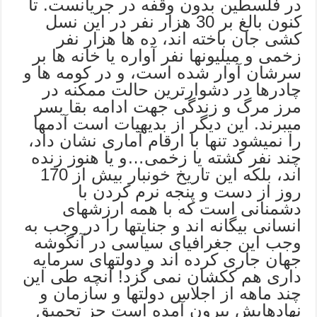
در فلسطین بدون وقفه در جریانست. تا
کنون بالغ بر 30 هزار نفر در این نسل
کشی جان باخته اند، ده ها هزار نفر
زخمی و میلیونها نفر آواره یا خانه ها بر
سرشان آوار شده است، و در کومه ها و
چادرها در دشوارترین حالت ممکنه در
مرز مرگ و زندگی جهت ادامه بقا بسر
میبرند. این دیگر از بدیهیات است آدمها
را نمیشود تنها با ارقام آماری نشان داد،
چند نفر کشته یا زخمی…و یا هنوز زنده
اند، بلکه این تاریخ خونبار بیش از 170
روز از دست و پنجه نرم کردن با
دشمنانی است که با همه ارزشهای
انسانی بیگانه اند و جنایتها را در وجب به
وجب این جغرافیای سیاسی در آنگوشه
جهان جاری کرده اند و دولتهای سرمایه
داری هم ککشان نمی گزد! آنچه طی این
چند ماهه از اجلاس دولتها و سازمان و
نهادهایش بیرون آمده است جز تحمیق