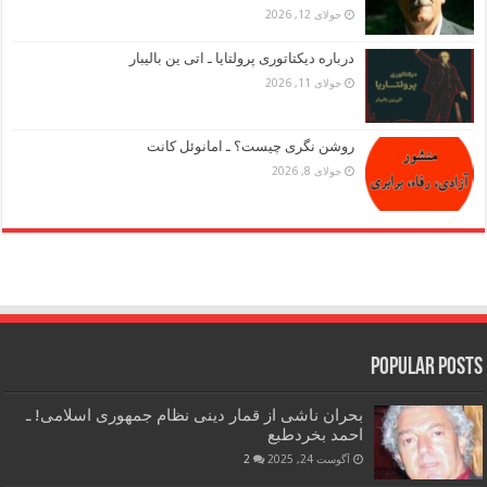
جولای 12, 2026
درباره دیکتاتوری پرولتایا ـ اتی ین بالیبار
جولای 11, 2026
روشن نگری چیست؟ ـ امانوئل کانت
جولای 8, 2026
Popular Posts
بحران ناشی از قمار دینی نظام جمهوری اسلامی! ـ
احمد بخردطبع
آگوست 24, 2025
2