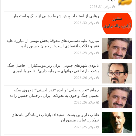
جولای 31, 2026
رهایی از استبداد، پیش شرط رهایی از جنگ و استعمار
جولای 30, 2026
مبارزه علیه دستمزدهای معوقهُ بخش مهمی از مبارزه علیه
فقر و فلاکت اقتصادی است! ـ رحمان حسین زاده
جولای 28, 2026
نابودی شهرهای جنوبی ایران زیر موشکباران، حاصل جنگ
بشدت ارتجاعی دولتهای سرمایه داری! ـ ناصر بابامیری
جولای 26, 2026
چماق “تجزیه طلبی” و ایده “فدرالیستی”: دو روی سکه
تحمیل جنگ و خون به تحولات ایران ـ رحمان حسین زاده
جولای 26, 2026
طناب دار و بن بست استبداد؛ بازتاب درماندگی باندهای
تبهکار ـ عباس منصوران
جولای 25, 2026