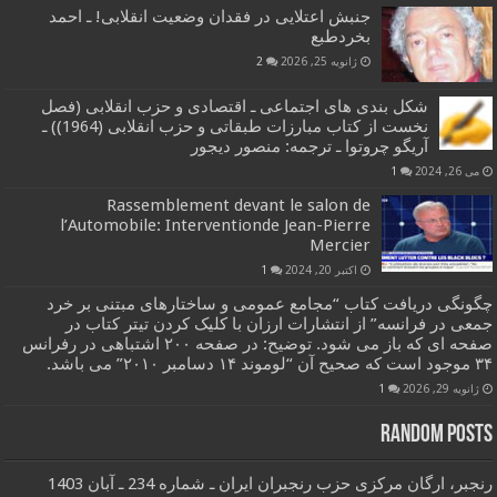
جنبش اعتلایی در فقدان وضعیت انقلابی! ـ احمد
بخردطبع
ژانویه 25, 2026
2
شکل بندی های اجتماعی ـ اقتصادی و حزب انقلابی (فصل
نخست از کتاب مبارزات طبقاتی و حزب انقلابی (1964)) ـ
آریگو چروتوا ـ ترجمه: منصور دیجور
می 26, 2024
1
Rassemblement devant le salon de
l’Automobile: Interventionde Jean-Pierre
Mercier
اکتبر 20, 2024
1
چگونگی دریافت کتاب “مجامع عمومی و ساختارهای مبتنی بر خرد
جمعی در فرانسه” از انتشارات ارزان با کلیک کردن تیتر کتاب در
صفحه ای که باز می شود. توضیح: در صفحه ۲۰۰ اشتباهی در رفرانس
۳۴ موجود است که صحیح آن “لوموند ۱۴ دسامبر ۲۰۱۰” می باشد.
ژانویه 29, 2026
1
Random Posts
رنجبر، ارگان مرکزی حزب رنجبران ایران ـ شماره 234 ـ آبان 1403