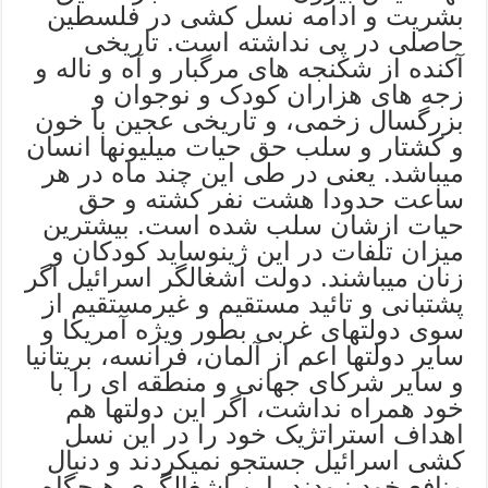
بشریت و ادامه نسل کشی در فلسطین
حاصلی در پی نداشته است. تاریخی
آکنده از شکنجه های مرگبار و آه و ناله و
زجه های هزاران کودک و نوجوان و
بزرگسال زخمی، و تاریخی عجین با خون
و کشتار و سلب حق حیات میلیونها انسان
میباشد. یعنی در طی این چند ماه در هر
ساعت حدودا هشت نفر کشته و حق
حیات ازشان سلب شده است. بیشترین
میزان تلفات در این ژینوساید کودکان و
زنان میباشند. دولت اشغالگر اسرائیل اگر
پشتبانی و تائید مستقیم و غیرمستقیم از
سوی دولتهای غربی بطور ویژه آمریکا و
سایر دولتها اعم از آلمان، فرانسه، بریتانیا
و سایر شرکای جهانی و منطقه ای را با
خود همراه نداشت، اگر این دولتها هم
اهداف استراتژیک خود را در این نسل
کشی اسرائیل جستجو نمیکردند و دنبال
منافع خود نبودند، این اشغالگری هیچگاه