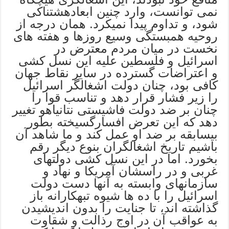
نمی توانست، وارد چنین ابعادهشتناکی
شود، و تداوم پیدا نمیکرد. همان درجه از
روحیه همبستگی وسیع روزها و هفته های
نخست در میان مردم معترض در
اسرائیل و فلسطین علیه این نسل کشی
و اعتراضات گسترده در سایر نقاط جهان
کافی بود، چنان دولت اشغالگر اسرائیل
را زیر فشار قرار دهد و تناسب قوا را
چنان بر ضد دولت فاشیستی نتانیاهو تغییر
دهد که این تعرض افسارگسیخته بطور
بیسابقه بر ضد او عمل کند و ما شاهد آن
باشیم تاریخ اشغالگران بنوع دیگر رقم
بخورد. اما در این نسل کشی دولتهای
غربی و در راسشان آمریکا و نهاد و
سازمانهای وابسته به آنها دست دولت
اسرائیل را با ده ها شیوه تبهکارانه باز
گذاشته اند، تا جنایت را بدون اندیشیدن
به عواقب آن در اوج رذالت و شقاوت