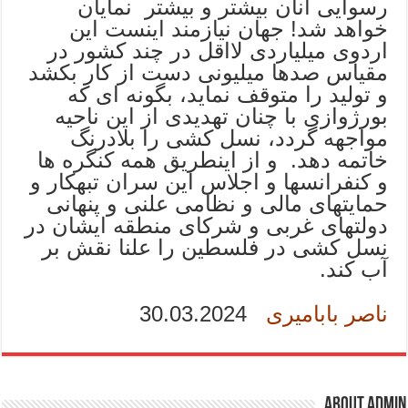
رسوایی آنان بیشتر و بیشتر نمایان
خواهد شد! جهان نیازمند اینست این
اردوی میلیاردی لااقل در چند کشور در
مقیاس صدها میلیونی دست از کار بکشد
و تولید را متوقف نماید، بگونه ای که
بورژوازی با چنان تهدیدی از این ناحیه
مواجهه گردد، نسل کشی را بلادرنگ
خاتمه دهد. و از اینطریق همه کنگره ها
و کنفرانسها و اجلاس این سران تبهکار و
حمایتهای مالی و نظامی علنی و پنهانی
دولتهای غربی و شرکای منطقه ایشان در
نسل کشی در فلسطین را علنا نقش بر
آب کند.
ناصر بابامیری
30.03.2024
About admin