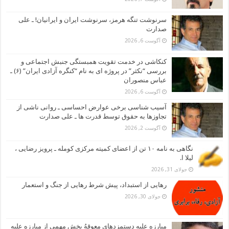
سرنوشت تنگه هرمز، سرنوشت ایران و ایرانیان! ـ علی
صدارت
آگوست 6, 2026
کنکاشی در خدمت تقویت همبستگی جنبش اجتماعی و
بررسی “نکثر” در پروژه ای به نام “کنگره آزادی ایران” (۶) ـ
عباس منصوران
آگوست 6, 2026
آسیب شناسی برخی عوارض احساسی ـ روانی ناشی از
تجاوزها به حقوق توسط قدرت ها ـ علی صدارت
آگوست 2, 2026
نگاهی به نامه ۱۰ تن از اعضای کمیته مرکزی کومله ـ پرویز رضایی ،
لیلا ا.
جولای 31, 2026
رهایی از استبداد، پیش شرط رهایی از جنگ و استعمار
جولای 30, 2026
مبارزه علیه دستمزدهای معوقهُ بخش مهمی از مبارزه علیه