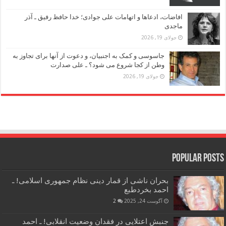
افاضات، ادعاها و اتهامات علی جوادی؛ خدا حافظ رفیق ـ آذر
ماجدی
جولای 19, 2026
جاسوسی و کمک به اجنبیان، و دعوت از آنها برای تجاوز به
وطن از کجا شروع می شود؟ ـ علی صدارت
جولای 19, 2026
Popular Posts
بحران ناشی از قمار دینی نظام جمهوری اسلامی! ـ
احمد بخردطبع
آگوست 24, 2025
2
جنبش اعتلایی در فقدان وضعیت انقلابی! ـ احمد