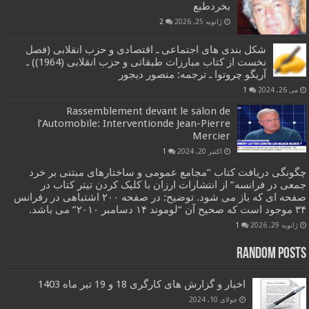
بخردطبع
ژانویه 25, 2026
2
شکل بندی های اجتماعی ـ اقتصادی و حزب انقلابی (فصل
نخست از کتاب مبارزات طبقاتی و حزب انقلابی (1964)) ـ
آریگو چروتوا ـ ترجمه: منصور دیجور
می 26, 2024
1
Rassemblement devant le salon de
l’Automobile: Interventionde Jean-Pierre
Mercier
اکتبر 20, 2024
1
چگونگی دریافت کتاب “مجامع عمومی و ساختارهای مبتنی بر خرد
جمعی در فرانسه” از انتشارات ارزان با کلیک کردن تیتر کتاب در
صفحه ای که باز می شود. توضیح: در صفحه ۲۰۰ اشتباهی در رفرانس
۳۴ موجود است که صحیح آن “لوموند ۱۴ دسامبر ۲۰۱۰” می باشد.
ژانویه 29, 2026
1
Random Posts
اخبار و گزارش های کارگری 18 و 19 تیر ماه 1403
جولای 10, 2024