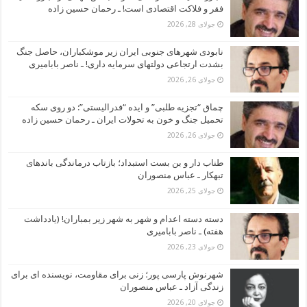
فقر و فلاکت اقتصادی است! ـ رحمان حسین زاده
جولای 28, 2026
نابودی شهرهای جنوبی ایران زیر موشکباران، حاصل جنگ
بشدت ارتجاعی دولتهای سرمایه داری! ـ ناصر بابامیری
جولای 26, 2026
چماق “تجزیه طلبی” و ایده “فدرالیستی”: دو روی سکه
تحمیل جنگ و خون به تحولات ایران ـ رحمان حسین زاده
جولای 26, 2026
طناب دار و بن بست استبداد؛ بازتاب درماندگی باندهای
تبهکار ـ عباس منصوران
جولای 25, 2026
دسته دسته اعدام و شهر به شهر زیر بمباران! (یادداشت
هفته) ـ ناصر بابامیری
جولای 23, 2026
شهرنوش پارسی پور؛ زنی برای مقاومت، نویسنده ای برای
زندگی آزاد ـ عباس منصوران
جولای 20, 2026