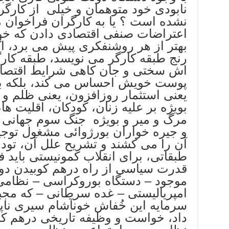
نابودی خود متوهمان و خیلی از کارگ
نشده است ؟ یا به کارگران فراخوان م
اعتراضات صنفی اقتصادی دادن که خود 
بهتر از هر روشنفکری پیش می برد، اگ
رنج طبقه کارگر می نویسد، طبقه کار
اش سختی و جان کاهی شرایط اقتصاد
پوست خویش احساس می کند، بلکه با
یعنی استثمار روزافزون، یعنی ظلم و 
بویژه بر علیه زنان، کودکان، اقلیت ها،
مرگ و میر و بویژه جنگ سوم جهانی –
و جیره خواران بورژوائی مشغول توجی
آن را می کشند و تشریح علل آن، توده
طبقاتی، برای انقلاب کمونیستی باید ف
قدرت سیاسی از راه درهم کوبیدن د
موجود – دستگاه بوروکراسی – نظامی 
امپریالیستی – غده سرطانی – که مجب
سرمایه این خُفاش خونآشام سیری ناپذ
داد، خواست و وظیفه تاریخی درهم کو