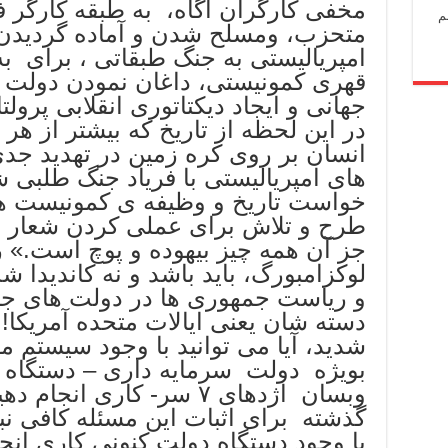
مخفی کارگران آگاه، به طبقه کارگر ف
م
متحزب، ومسلح شدن و آماده گردیدن 
امپریالیستی به جنگ طبقاتی ، برای ب
قهری کمونیستی، داغان نمودن دولت س
جهانی و ایجاد دیکتاتوری انقلابی پرولت
در این لحظه از تاریخ که بیشتر از هر
انسان بر روی کره زمین در تهدید جد
های امپریالیستی با فریاد جنگ طلبی 
خواست تاریخ و وظیفه ی کمونیست ه
طرح و تلاش برای عملی کردن شعار :
جز آن همه چیز بیهوده و پوچ است.» 
لوکزامبورگ، باید باشد و نه کاندیدا 
و ریاست جمهوری ها در دولت های ج
دسته شان یعنی ایالات متحده آمریکا! 
شدید، آیا می توانید با وجود سیستم م
بویژه دولت سرمایه داری – دستگاه 
گذشته برای اثبات این مسئله کافی ن
با وجود دستگاه دولت کنونی کاری انج