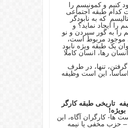
ود کنیم و کمونیسم را
ت کدام طبقه اجتماعی
الیسم که به نابودگر
 را ایجاد نماید؟ و
را به گور سپردن و نو
عی موجود مربوط است،
ان یک طبقه ویژه نابود
انسان رها، انسان کاملا
رفتن، تنها، در طرف
اساسا، این است وظیفه
ه تاریخی طبقه کارگر
بویژه!
 ها- کارگران آگاه، این
– حزب مخفی یا نیمه