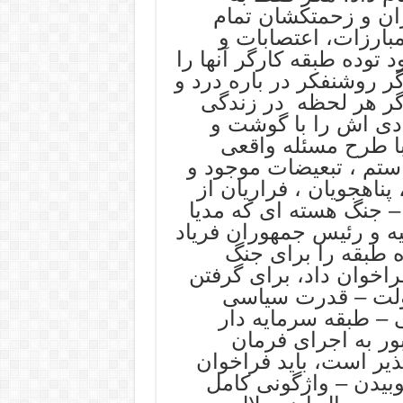
ران و زحمتکشان تمام
بارزات، اعتصابات و
توده طبقه کارگر آنها را
ر روشنفکر در باره درد و
گر هر لحظه در زندگی
ی اش را با گوشت و
 طرح مسئله واقعی
ستم ، تبعیضات موجود و
 پناهجویان ، فراریان از
 جنگ هسته ای که مدیا
ه و رئیس جمهوران فریاد
 طبقه را برای جنگ
راخوان داد، برای گرفتن
ولت – قدرت سیاسی
– طبقه سرمایه دار
ور به اجرای فرمان
یر است، باید فراخوان
بیدن – واژگونی کامل