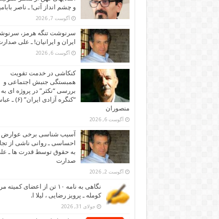
و چشم انداز آتی! ـ ناصر بابام
آگوست 7, 2026
سرنوشت تنگه هرمز، سرنو
ایران و ایرانیان! ـ علی صدار
آگوست 6, 2026
کنکاشی در خدمت تقویت
همبستگی جنبش اجتماعی و
بررسی “نکثر” در پروژه ای به 
“کنگره آزادی ایران” (۶)
منصوران
آگوست 6, 2026
آسیب شناسی برخی عوارض
احساسی ـ روانی ناشی از تجا
به حقوق توسط قدرت ها ـ عل
صدارت
آگوست 2, 2026
نگاهی به نامه ۱۰ تن از اعضای کمیته
کومله ـ پرویز رضایی ، لیلا ا.
جولای 31, 2026