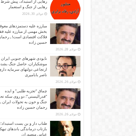
رهایی از استبداد، پیش شرط
رهایی از جنگ و استعمار
جولای 30, 2026
مبارزه علیه دستمزدهای معوقه
بخش مهمی از مبارزه علیه فقر
فلاکت اقتصادی است! ـ رحما
حسین زاده
جولای 28, 2026
نابودی شهرهای جنوبی ایران ز
موشکباران، حاصل جنگ بشد
ارتجاعی دولتهای سرمایه داری!
ناصر بابامیری
جولای 26, 2026
چماق “تجزیه طلبی” و ایده
“فدرالیستی”: دو روی سکه تح
جنگ و خون به تحولات ایران ـ
رحمان حسین زاده
جولای 26, 2026
طناب دار و بن بست استبداد؛
بازتاب درماندگی باندهای تبهکا
عباس منصوران