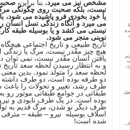
مشخص نیز می میرد.
بنا براین
، صحبت
نیست، بلکه صحبت روی چگونگی مرگ
یا خود بخودی فرو پاشیده می شود، با
می میرد و آنگاه زندگی نسل انسان ر
ُ
نیستی می کشد و یا بوسیله طبقه کارگ
 و
ن
نوینی منجر می شود.
تاریخ طبیعی و تاریخ اجتماعی هیچگاه
هیچ چیز مقّدر نیست، مرگ یا زندگی ا
یر
یافتن انسان مقّدر نیست، نمی توا
ت
و به انتظار رسیدن لحظه سعد تاریخ ن
 ـ
لحظه سعد را متولد نمود. بدین معن
دو طرفه بوده است، دو طرف داشته ا
طرف رشد، تغییر و تحولات را باعث 
طبقاتی در جوامع طبقاتی موتور رو ب
میل
بوده است. در یک طرف نابودی و نیروی
طرف دیگر نو شدن، مرگ قدیم به تولد
اسلاف بوسیله نیرو – طبقه – مترقی و 
شده است!
ر ـ