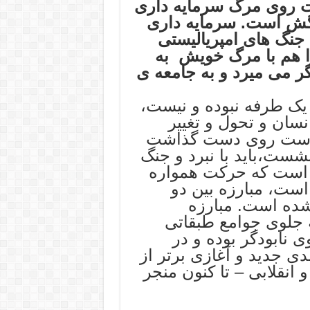
 روی مرگ سرمایه داری
ش است. سرمایه داری
 جنگ های امپریالیستی
ا هم با مرگ خویش به
ر می میرد و به جامعه ی
 یک طرفه نبوده و نیست،
نسان و تحول و تغییر
ن دست روی دست گذاشت
شست،باید با نبرد و جنگ
ی است که حرکت همواره
ست، مبارزه بین دو
شده است. مبارزه
ه جلوی جوامع طبقاتی
 نابودگر بوده و در
ی جدید و آغازی برتر از
انقلابی – تا کنون منجر