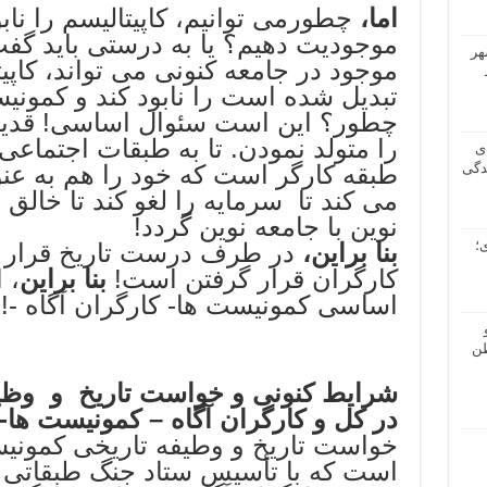
اما،
چطورمی توانیم، کاپیتالیسم را ناب
موجودیت دهیم؟ یا به درستی باید گف
هر
موجود در جامعه کنونی می تواند، کاپیت
تبدیل شده است را نابود کند و کمونیسم
چطور؟ این است سئوال اساسی! قدیم 
را متولد نمودن. تا به طبقات اجتما
ی
دگی
طبقه کارگر است که خود را هم به عنو
می کند تا سرمایه را لغو کند تا خالق 
نوین با جامعه نوین گردد!
؛
بنا براین
،
در طرف درست تاریخ قرار گ
کارگران قرار گرفتن است!
بنا براین
، 
اساسی کمونیست ها- کارگران آگاه -!
طن
شرایط کنونی و خواست تاریخ و وظیف
در کل و کارگران آگاه – کمونیست ها- 
خواست تاریخ و وطیفه تاریخی کمونیست
است که با تأسیس ستاد جنگ طبقاتی 