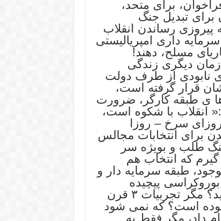
راخوان، برای متحد،
برای تبدیل جنگ
ه پیروزی رساندن انقلاب
رمایه داری امپریالیستی
اریای مسلح، دهند!
 زمان دیگری زندگی
ی نابودی از طرف دولت
شان قرار گرفته است،
ا ی طبقه کارگر، ضرورت
« انقلاب با شکوه است،
روزای سرخ – روزا
شدن برای انتخابات مجالس
نگ طلب و بویژه سر
گیرم که انتخاب هم
وجود، طبقه سرمایه دار و
بوروکراسی پیچیده
وبسان اژدهای ۷ سر- کاری انجام دهید؟ مگر تجربیات ۳ قرن
بوده است؟ که نمی شود
ام داد، مگر فقط به