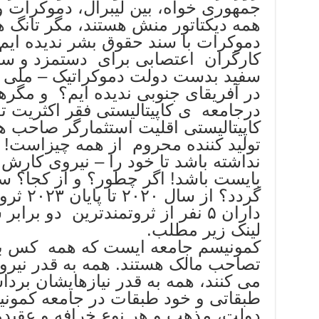
جمهوری خواه، بین لیبرال، دموکرات و
همه دیکتاتور منش هستند، مگر تانگ ها
دموکرات با سند حقوق بشر ندیده ایم؟
کارگران اعتصابی برای دستمزد و س
سفید بدست دولت دموکراتیک – ملی 
در آفریقای جنوبی ندیده ایم؟ و مگر
درجامعه ی کاپیتالیستی فقر اکثریت ت
کاپیتالیستی اقلیت استثمارگر صاحب 
تولید کننده محروم از همه چیزاست! ط
نداشته باشد تا خود را – نیروی کارش
بایست باشد! اگر چطور؟ و از کجا؟ سر
گردد؟ از
داران ۵ نفر از ثروتمندترین دو بر
لینک زیر مطلب.
کمونیسم جامعه ایست که همه کس بر 
تصاحب مالک هستند. همه به قدر نیرو
می کنند، همه به قدر نیازهایشان برد
طبقاتی و خود طبقات در جامعه کمونیس
دولت، مذهب و هر نوع خرافه و عقیده 