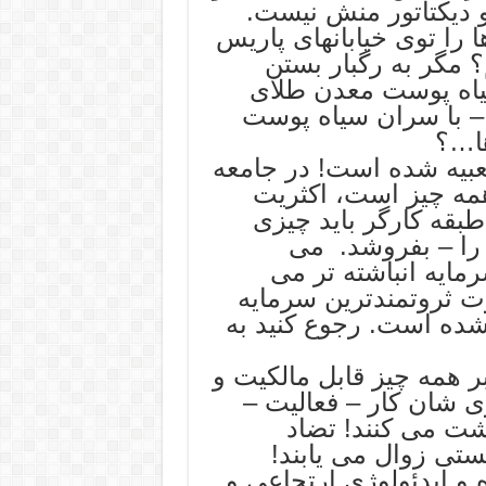
 دیکتاتور منش نیست.
 را توی خیابانهای پاریس
 مگر به رگبار بستن
یاه پوست معدن طلای
– با سران سیاه پوست
ها…؟
عبیه شده است! در جامعه
همه چیز است، اکثریت
بقه کارگر باید چیزی
 را – بفروشد. می
مایه انباشته تر می
 سال ۲۰۲۰ تا پایان ۲۰۲۳ ثروت ثروتمندترین سرمایه
ابر شده است. رجوع کنید به
همه چیز قابل مالکیت و
ی شان کار – فعالیت –
اشت می کنند! تضاد
تی زوال می یابند!
و ایدئولوژی ارتجاعی و