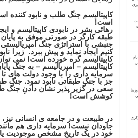
یری
کاپیتالیسم جنگ طلب و نابود کننده ا
است!
شت
ت
رها
ئی بشر در نابودی کاپیتالیسم و ای
طبقه کارگر در صورتی موفق به پایان
جنبشی با استراتژی جنگ امپریالیستی 
کنیم ایجاد نماید و پیش ببرد. زیرا ناب
نام
کاپیتالیسم گره خورده است! نمی توان 
 ـ عباس
کاپیتالیسم – امپریالیسم – به جنگ پایان
سرمایه داری را با وجود دولت های تا 
جز با جنگ طبقاتی نابود نمود. جنگ ط
سعی در گزیر پذیر نشان دادنِ جنگ طب
وزها
کوشش است!
ی
در طبیعت و در جامعه ی انسانی نیز، ه
 مرکزی
جاودان نیست! سرمایه داری هم مانند
خود در یک تاریخ مشخص موجودیت یاف