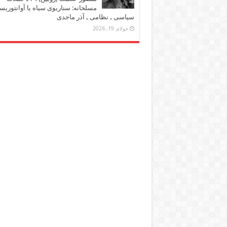
مسلحانه: سناریوی سیاه یا آوانتوریس
سیاسی ـ نظامی ـ آذر ماجدی
جولای 19, 2026