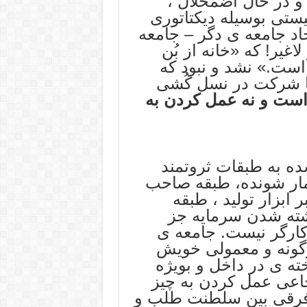
و در حال اضمحلال ،
ستی بوسیله دیکتاتوری
جاد جامعه ی دگر – جامعه
یر! که «خانه از بُن
ست.» نشد و نبود که
ا شرکت در نسل کُشی
 است و نه عمل کردن به
ده به طبقات ثروتمند
ثمار شونده، طبقه صاحب
 ابزار تولید ، طبقه
اشته شدن سرمایه جز
ارگر نیست. جامعه ی
وگونه و معمولی خویش
ه ی در داخل و بویژه
اعی عمل کردن به چیز
 فرقی بین سلطنت طلب و