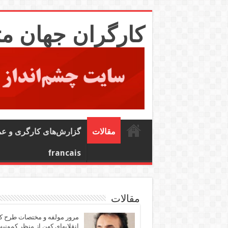
کارگران جهان م
مقالات
گزارش‌های کارگری و ع
francais
مقالات
مرور مولفه و مختصات طرح ک
انقلابهای کهن از منظر کمونی