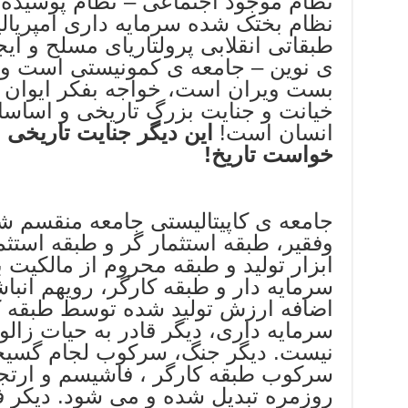
نظام موجود اجتماعی – نظام پوسیده 
نظام بختک شده سرمایه داری امپریالی
طبقاتی انقلابی پرولتاریای مسلح و ای
ی نوین – جامعه ی کمونیستی است و لاغ
بست ویران است، خواجه بفکر ایوان ا
خیانت و جنایت بزرگ تاریخی و اساس
انسان است!
این دیگر جنایت تاریخی
خواست تاریخ!
جامعه ی کاپیتالیستی جامعه منقسم ش
وفقیر، طبقه استثمار گر و طبقه است
ابزار تولید و طبقه محروم از مالکیت بر
سرمایه دار و طبقه کارگر، رویهم انب
اضافه ارزش تولید شده توسط طبقه ک
سرمایه داری، دیگر قادر به حیات زال
نیست. دیگر جنگ، سرکوب لجام گسیخت
سرکوب طبقه کارگر ، فاشیسم و ارتج
روزمره تبدیل شده و می شود. دیکر