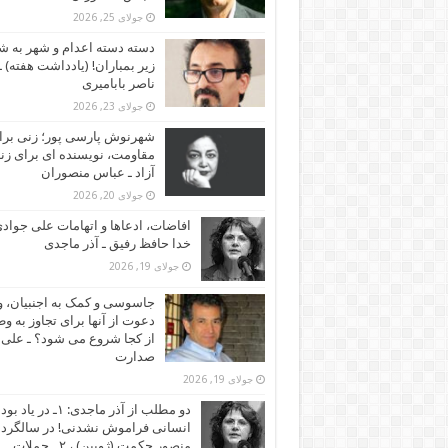
جولای 25, 2026
دسته دسته اعدام و شهر به ش
زیر بمباران! (یادداشت هفته) ـ
ناصر بابامیری
جولای 23, 2026
شهرنوش پارسی پور؛ زنی برا
مقاومت، نویسنده ای برای زن
آزاد ـ عباس منصوران
جولای 20, 2026
افاضات، ادعاها و اتهامات علی جوادی
خدا حافظ رفیق ـ آذر ماجدی
جولای 19, 2026
جاسوسی و کمک به اجنبیان، و
دعوت از آنها برای تجاوز به و
از کجا شروع می شود؟ ـ علی
صدارت
جولای 19, 2026
دو مطلب از آذر ماجدی: ۱ـ در یاد بود
انسانی فراموش نشدنی! در سالگرد
منصور حکمت (ژوبین) ، ۲ ـ حملات