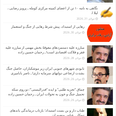
نگاهی به نامه ۱۰ تن از اعضای کمیته مرکزی کومله ـ پرویز رضایی ،
لیلا ا.
جولای 31, 2026
رهایی از استبداد، پیش شرط رهایی از جنگ و استعمار
جولای 30, 2026
مبارزه علیه دستمزدهای معوقهُ بخش مهمی از مبارزه علیه
فقر و فلاکت اقتصادی است! ـ رحمان حسین زاده
جولای 28, 2026
نابودی شهرهای جنوبی ایران زیر موشکباران، حاصل جنگ
بشدت ارتجاعی دولتهای سرمایه داری! ـ ناصر بابامیری
جولای 26, 2026
چماق “تجزیه طلبی” و ایده “فدرالیستی”: دو روی سکه
تحمیل جنگ و خون به تحولات ایران ـ رحمان حسین زاده
جولای 26, 2026
طناب دار و بن بست استبداد؛ بازتاب درماندگی باندهای
تبهکار ـ عباس منصوران