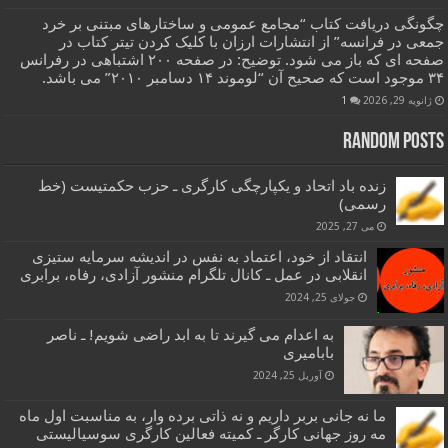
چگونگی دریافت کتاب “مجامع عمومی و ساختارهای مبتنی بر خرد
جمعی در فرانسه” از انتشارات ارزان با کلیک کردن تیتر کتاب در
صفحه ای که باز می شود. توضیح: در صفحه ۲۰۰ اشتباهی در رفرانس
۳۴ موجود است که صحیح آن “لوموند ۱۴ دسامبر ۲۰۱۰” می باشد.
ژانویه 29, 2026
1
Random Posts
زنده باد اتحاد و یکپارچگی کارگری ـ حزب حکمتیست (خط
رسمی)
می 27, 2025
انتقاد از خود، اعتماد به نفس در اندیشه سرمایه ستیزی
انقلابی در عمل ـ کانال تلگرام منشور آزادی، رفاه، برابری
جولای 25, 2024
به اعدام می گیرند تا به ابد راضی شویم! ـ ناصر
بابامیری
آوریل 25, 2024
ما نه جانی بربر داریم و نه ذاتی برده وار، به مناسبت اول ماه
مه روز جهانی کارگر ـ کمیته فعالین کارگری سوسیالیستی