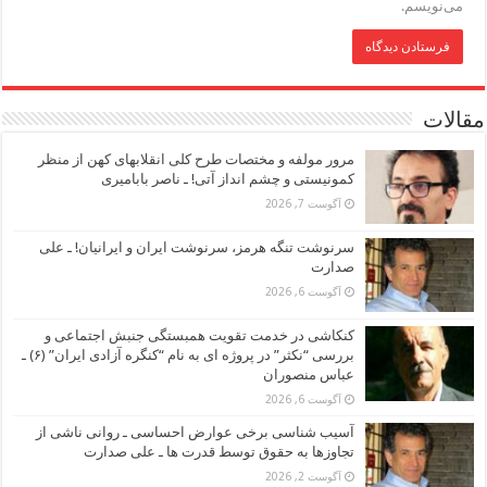
می‌نویسم.
مقالات
مرور مولفه و مختصات طرح کلی انقلابهای کهن از منظر
کمونیستی و چشم انداز آتی! ـ ناصر بابامیری
آگوست 7, 2026
سرنوشت تنگه هرمز، سرنوشت ایران و ایرانیان! ـ علی
صدارت
آگوست 6, 2026
کنکاشی در خدمت تقویت همبستگی جنبش اجتماعی و
بررسی “نکثر” در پروژه ای به نام “کنگره آزادی ایران” (۶) ـ
عباس منصوران
آگوست 6, 2026
آسیب شناسی برخی عوارض احساسی ـ روانی ناشی از
تجاوزها به حقوق توسط قدرت ها ـ علی صدارت
آگوست 2, 2026