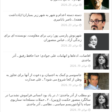
جولای 25, 2026
دسته دسته اعدام و شهر به شهر زیر بمباران! (یادداشت
هفته) ـ ناصر بابامیری
جولای 23, 2026
شهرنوش پارسی پور؛ زنی برای مقاومت، نویسنده ای برای
زندگی آزاد ـ عباس منصوران
جولای 20, 2026
افاضات، ادعاها و اتهامات علی جوادی؛ خدا حافظ رفیق ـ آذر
ماجدی
جولای 19, 2026
جاسوسی و کمک به اجنبیان، و دعوت از آنها برای تجاوز به
وطن از کجا شروع می شود؟ ـ علی صدارت
جولای 19, 2026
دو مطلب از آذر ماجدی: ۱ـ در یاد بود انسانی فراموش نشدنی! در
سالگرد منصور حکمت (ژوبین) ، ۲ ـ حملات مسلحانه: سناریوی
سیاه یا آوانتوریسم سیاسی ـ نظامی ـ آذر ماجدی
جولای 19, 2026