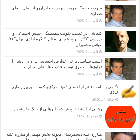
سرنوشت تنگه هرمز، سرنوشت ایران و ایرانیان! ـ علی
صدارت
آگوست 6, 2026
کنکاشی در خدمت تقویت همبستگی جنبش اجتماعی و
بررسی “نکثر” در پروژه ای به نام “کنگره آزادی ایران” (۶) ـ
عباس منصوران
آگوست 6, 2026
آسیب شناسی برخی عوارض احساسی ـ روانی ناشی از
تجاوزها به حقوق توسط قدرت ها ـ علی صدارت
آگوست 2, 2026
نگاهی به نامه ۱۰ تن از اعضای کمیته مرکزی کومله ـ پرویز رضایی ،
لیلا ا.
جولای 31, 2026
رهایی از استبداد، پیش شرط رهایی از جنگ و استعمار
جولای 30, 2026
مبارزه علیه دستمزدهای معوقهُ بخش مهمی از مبارزه علیه
فقر و فلاکت اقتصادی است! ـ رحمان حسین زاده