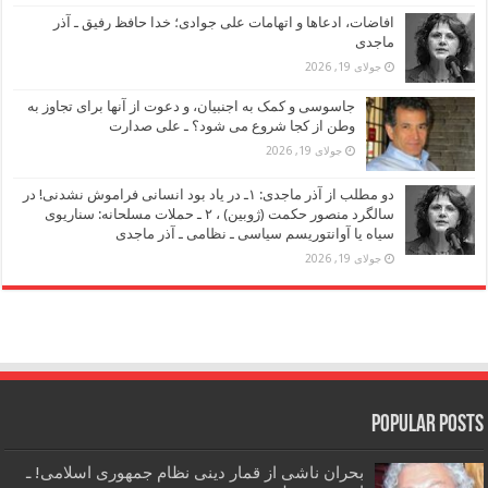
افاضات، ادعاها و اتهامات علی جوادی؛ خدا حافظ رفیق ـ آذر
ماجدی
جولای 19, 2026
جاسوسی و کمک به اجنبیان، و دعوت از آنها برای تجاوز به
وطن از کجا شروع می شود؟ ـ علی صدارت
جولای 19, 2026
دو مطلب از آذر ماجدی: ۱ـ در یاد بود انسانی فراموش نشدنی! در
سالگرد منصور حکمت (ژوبین) ، ۲ ـ حملات مسلحانه: سناریوی
سیاه یا آوانتوریسم سیاسی ـ نظامی ـ آذر ماجدی
جولای 19, 2026
Popular Posts
بحران ناشی از قمار دینی نظام جمهوری اسلامی! ـ