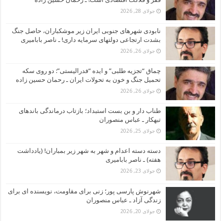
جولای 28, 2026
نابودی شهرهای جنوبی ایران زیر موشکباران، حاصل جنگ
بشدت ارتجاعی دولتهای سرمایه داری! ـ ناصر بابامیری
جولای 26, 2026
چماق “تجزیه طلبی” و ایده “فدرالیستی”: دو روی سکه
تحمیل جنگ و خون به تحولات ایران ـ رحمان حسین زاده
جولای 26, 2026
طناب دار و بن بست استبداد؛ بازتاب درماندگی باندهای
تبهکار ـ عباس منصوران
جولای 25, 2026
دسته دسته اعدام و شهر به شهر زیر بمباران! (یادداشت
هفته) ـ ناصر بابامیری
جولای 23, 2026
شهرنوش پارسی پور؛ زنی برای مقاومت، نویسنده ای برای
زندگی آزاد ـ عباس منصوران
جولای 20, 2026