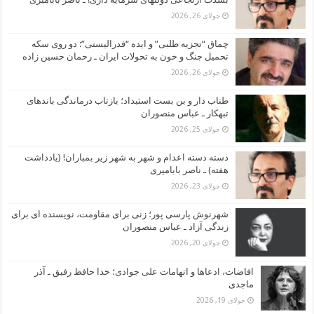
جولای 26, 2026
چماق “تجزیه طلبی” و ایده “فدرالیستی”: دو روی سکه
تحمیل جنگ و خون به تحولات ایران ـ رحمان حسین زاده
جولای 26, 2026
طناب دار و بن بست استبداد؛ بازتاب درماندگی باندهای
تبهکار ـ عباس منصوران
جولای 25, 2026
دسته دسته اعدام و شهر به شهر زیر بمباران! (یادداشت
هفته) ـ ناصر بابامیری
جولای 23, 2026
شهرنوش پارسی پور؛ زنی برای مقاومت، نویسنده ای برای
زندگی آزاد ـ عباس منصوران
جولای 20, 2026
افاضات، ادعاها و اتهامات علی جوادی؛ خدا حافظ رفیق ـ آذر
ماجدی
جولای 19, 2026