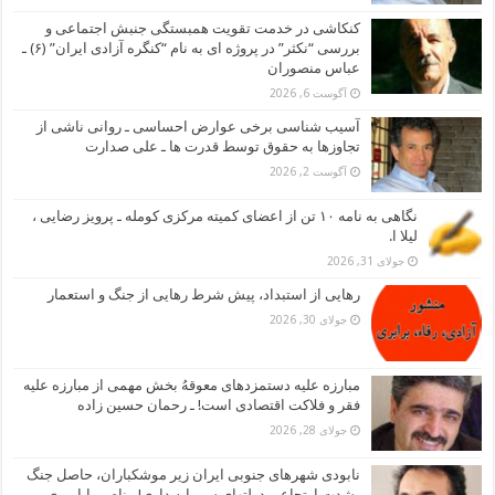
کنکاشی در خدمت تقویت همبستگی جنبش اجتماعی و
بررسی “نکثر” در پروژه ای به نام “کنگره آزادی ایران” (۶) ـ
عباس منصوران
آگوست 6, 2026
آسیب شناسی برخی عوارض احساسی ـ روانی ناشی از
تجاوزها به حقوق توسط قدرت ها ـ علی صدارت
آگوست 2, 2026
نگاهی به نامه ۱۰ تن از اعضای کمیته مرکزی کومله ـ پرویز رضایی ،
لیلا ا.
جولای 31, 2026
رهایی از استبداد، پیش شرط رهایی از جنگ و استعمار
جولای 30, 2026
مبارزه علیه دستمزدهای معوقهُ بخش مهمی از مبارزه علیه
فقر و فلاکت اقتصادی است! ـ رحمان حسین زاده
جولای 28, 2026
نابودی شهرهای جنوبی ایران زیر موشکباران، حاصل جنگ
بشدت ارتجاعی دولتهای سرمایه داری! ـ ناصر بابامیری