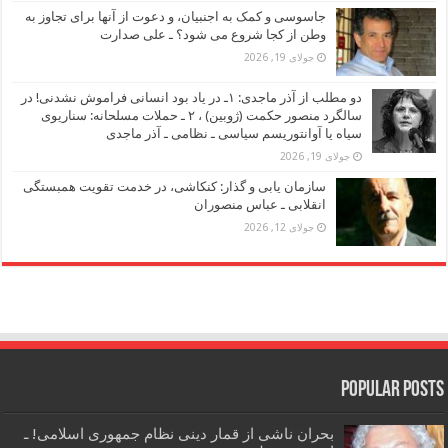
جاسوسی و کمک به اجنبیان، و دعوت از آنها برای تجاوز به
وطن از کجا شروع می شود؟ ـ علی صدارت
جولای 19, 2026
دو مطلب از آذر ماجدی: ۱ـ در یاد بود انسانی فراموش نشدنی! در
سالگرد منصور حکمت (ژوبین) ، ۲ ـ حملات مسلحانه: سناریوی
سیاه یا آوانتوریسم سیاسی ـ نظامی ـ آذر ماجدی
جولای 19, 2026
سازمان یابی و گذار: کنکاشی، در خدمت تقویت همبستگی
انقلابی ـ عباس منصوران
جولای 12, 2026
Popular Posts
بحران ناشی از قمار دینی نظام جمهوری اسلامی! ـ