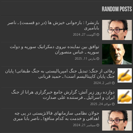
Random Posts
بازنشر! : بازحوانی خیزش ها (در دو قسمت) ـ ناصر
بابامیری
آگوست 27, 2024
توافق بین نماینده نیروی دمکراتیک سوریه و دولت
سوریه ـ عباس منصوران
مارس 11, 2025
رهائی از جنگ: تبدیل جنگ امپریالیستی به جنگ طبقاتی! پایان
جنگ پایان کاپیتالیسم است! ـ حمید قربانی
اکتبر 2, 2024
دوازده روز زیر آتش: گزارش جامع خبرگزاری هرانا از جنگ
ایران و اسرائیل ـ فرستنده علی صدارت
جولای 24, 2025
جولان نظامی سازمانهای فالانژیستی در پی چه
اهدافی و خدمت به کدام منافع! ـ ناصر بابا میری
سپتامبر 21, 2024