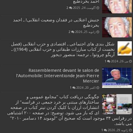
احمد بخردطبع
آگوست 24, 2025
2
جنبش اعتلایی در فقدان وضعیت انقلابی! ـ احمد
بخردطبع
ژانویه 25, 2026
2
شکل بندی های اجتماعی ـ اقتصادی و حزب انقلابی (فصل
نخست از کتاب مبارزات طبقاتی و حزب انقلابی (1964)) ـ
آریگو چروتوا ـ ترجمه: منصور دیجور
می 26, 2024
1
Rassemblement devant le salon de
l’Automobile: Interventionde Jean-Pierre
Mercier
اکتبر 20, 2024
1
چگونگی دریافت کتاب “مجامع عمومی و
ساختارهای مبتنی بر خرد جمعی در فرانسه” از
انتشارات ارزان با کلیک کردن تیتر کتاب در صفحه
ای که باز می شود. توضیح: در صفحه ۲۰۰ اشتباهی
در رفرانس ۳۴ موجود است که صحیح آن “لوموند ۱۴ دسامبر ۲۰۱۰”
می باشد.
ژانویه 29, 2026
1