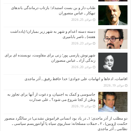
طناب دار و بن بست استبداد؛ بازتاب درماندگی باندهای
تبهکار ـ عباس منصوران
جولای 25, 2026
دسته دسته اعدام و شهر به شهر زیر بمباران! (یادداشت
هفته) ـ ناصر بابامیری
جولای 23, 2026
شهرنوش پارسی پور؛ زنی برای مقاومت، نویسنده ای برای
زندگی آزاد ـ عباس منصوران
جولای 20, 2026
افاضات، ادعاها و اتهامات علی جوادی؛ خدا حافظ رفیق ـ آذر ماجدی
جولای 19, 2026
جاسوسی و کمک به اجنبیان، و دعوت از آنها برای تجاوز به
وطن از کجا شروع می شود؟ ـ علی صدارت
جولای 19, 2026
دو مطلب از آذر ماجدی: ۱ـ در یاد بود انسانی فراموش نشدنی! در سالگرد منصور
حکمت (ژوبین) ، ۲ ـ حملات مسلحانه: سناریوی سیاه یا آوانتوریسم سیاسی ـ
نظامی ـ آذر ماجدی