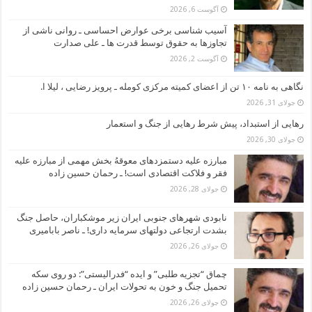
آگوست 6, 2026
آسیب شناسی برخی عوارض احساسی ـ روانی ناشی از
تجاوزها به حقوق توسط قدرت ها ـ علی صدارت
آگوست 2, 2026
نگاهی به نامه ۱۰ تن از اعضای کمیته مرکزی کومله ـ پرویز رضایی ، لیلا ا.
جولای 31, 2026
رهایی از استبداد، پیش شرط رهایی از جنگ و استعمار
جولای 30, 2026
مبارزه علیه دستمزدهای معوقهُ بخش مهمی از مبارزه علیه
فقر و فلاکت اقتصادی است! ـ رحمان حسین زاده
جولای 28, 2026
نابودی شهرهای جنوبی ایران زیر موشکباران، حاصل جنگ
بشدت ارتجاعی دولتهای سرمایه داری! ـ ناصر بابامیری
جولای 26, 2026
چماق “تجزیه طلبی” و ایده “فدرالیستی”: دو روی سکه
تحمیل جنگ و خون به تحولات ایران ـ رحمان حسین زاده
جولای 26, 2026