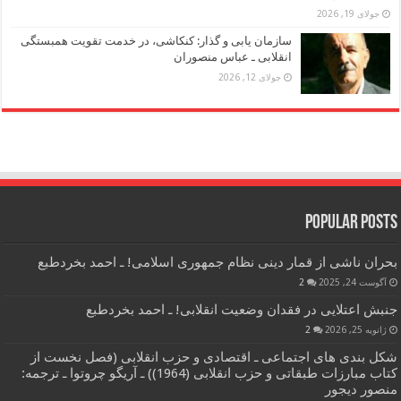
جولای 19, 2026
سازمان یابی و گذار: کنکاشی، در خدمت تقویت همبستگی
انقلابی ـ عباس منصوران
جولای 12, 2026
Popular Posts
بحران ناشی از قمار دینی نظام جمهوری اسلامی! ـ احمد بخردطبع
آگوست 24, 2025
2
جنبش اعتلایی در فقدان وضعیت انقلابی! ـ احمد بخردطبع
ژانویه 25, 2026
2
شکل بندی های اجتماعی ـ اقتصادی و حزب انقلابی (فصل نخست از
کتاب مبارزات طبقاتی و حزب انقلابی (1964)) ـ آریگو چروتوا ـ ترجمه:
منصور دیجور