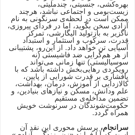
بهره‌کشی، جنسیتی، چندملیتی،
زیست‌بومی و اجتماعی نباشد، هرچند
ممکن است در لحظه‌ی سرنگونی به نام
آزادی سخن بگوید، اما در فردای پیروزی،
ناگزیر به بازتولید الیگارشی، تمرکز
قدرت، سرکوب و استثمار و استبداد
آسیایی تن خواهد داد. از این‌رو، پشتیبانی
از هر هم‌گرایی ضد فاشیستی (نه
سوسیالیستی) تنها زمانی می‌تواند
رویکردی رهایی‌بخش داشته باشد که با
پافشاری بر قدرت شورایی از پایین،
کالازدایی از آموزش، درمان، بهداشت،
علم ودانش، مسکن و نیازهای بنیادین، و
تضمین مداخله‌ی مستقیم
حکومت‌شوندگان در سرنوشت خویش
همراه گردد.
سرانجام،
پرسش محوری این نقد آن
است که آیا فرایند «زن، زندگی، آزادی»