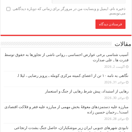
ذخیره نام، ایمیل و وبسایت من در مرورگر برای زمانی که دوباره دیدگاهی
می‌نویسم.
مقالات
آسیب شناسی برخی عوارض احساسی ـ روانی ناشی از تجاوزها به حقوق توسط
قدرت ها ـ علی صدارت
آگوست 2, 2026
نگاهی به نامه ۱۰ تن از اعضای کمیته مرکزی کومله ـ پرویز رضایی ، لیلا ا.
جولای 31, 2026
رهایی از استبداد، پیش شرط رهایی از جنگ و استعمار
جولای 30, 2026
مبارزه علیه دستمزدهای معوقهُ بخش مهمی از مبارزه علیه فقر و فلاکت اقتصادی
است! ـ رحمان حسین زاده
جولای 28, 2026
نابودی شهرهای جنوبی ایران زیر موشکباران، حاصل جنگ بشدت ارتجاعی