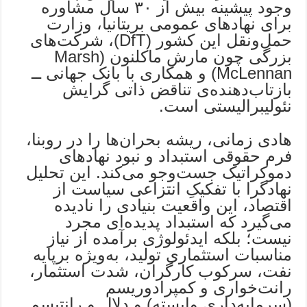
وجود پیشینه بیش از ۳۰ سال مشاوره
برای نهادهای عمومی بریتانیا، وزارت
حمل‌ونقل این کشور (DfT)، شرکت‌های
بزرگی چون مارش ماکلنون (Marsh
McLennan) و همکاری با بانک جهانی ــ
بازتاب‌دهنده‌ی تناقض ذاتی گرایش
نئولیبرالیستی است.
هادی زمانی، ریشه بحران‌ها را در روبنا،
فرم حقوقی استبداد و نبود نهادهای
دموکراتیک جست‌وجو می‌کند. این تحلیل
نهادگرا با تفکیکِ انتزاعی سیاست از
اقتصاد، این واقعیت بنیادی را نادیده
می‌گیرد که استبداد پدیده‌ای مجرد
نیست؛ بلکه ایدئولوژی برآمد‌ه از نیاز
مناسبات استثماری تولید، به‌ویژه برپایه
نفت، سرکوب کارگران، شدت استثمار،
رانت‌خواری و کمپرادوریسم
(سرمایه‌داری وابسته) و دلال و رانتیسم