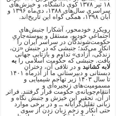
۱۸ تیر ۱۳۷۸ کوی دانشگاه، و خیزش‌های
سراسریِ سال‌های ۱۳۸۸، دی‌ماه ۱۳۹۶ و
آبان ۱۳۹۸، همگی گواه این تاریخ‌اند.
رویکردِ خودمحور، آشکارا جنبش‌های
اجتماعیِ خودپو، مستقل و پیوسته‌جاریِ
حکومت‌شوندگان در سراسر ایران را
انکار می‌کند؛ جنبشی که در جنبش «زن،
زندگی، آزادی» تداوم و بازتابی جهانی
یافت. جنبشی که حکومت اسلامی را
به
لابه کشانید
و در تلافی آن، دخترانِ
دبستانی و دبیرستانیِ ما از آذرماه ۱۴۰۱
تا سال ۱۴۰۳ زیر تهاجم شیمیایی و
مسمومیت‌های زنجیره‌ای و
انتقام‌جویانه‌ی حکومت قرار گرفتند. فراتر
از آن، تحقیر این خیزش و جنبش نگاه و
زبانی تقلیل‌گرایانه ــ و در برخی موارد
حتی انکار و زخمِ زبان زدن از سوی