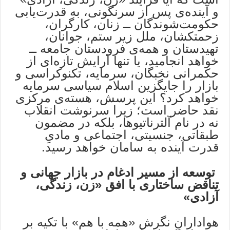
و آینده‌ی پس از سرنگونی، به قدرت‌یابی
حکومت‌شوندگان ــ زنان، کارگران،
زحمتکشان، ملل زیر ستم، جوانان،
تهیدستان و همه‌ی فرودستان جامعه ــ
خواهد انجامید، یا تنها آرایش تازه‌ای از
حکمرانی نخبگان، سرمایه، تکنوکراسی و
بازار را جایگزین اسلام سیاسی سرمایه
خواهد کرد؟ این پرسش، هسته‌ی مرکزی
نقد حاضر است؛ زیرا سرنوشت انقلاب
نه در نام آلترناتیوها، بلکه در مضمون
طبقاتی، جنسیتی، اجتماعی و مادیِ
قدرت آینده به سامان خواهد رسید.
توسعه از مسیر ادغام در بازار جهانی و
تناقض ساختاری با افق «زن، زندگی،
آزادی»
هوادارانِ نگرشِ «همه با هم» با تکیه بر