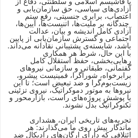
با فاشیسم اسلامی و سلطنتی، دفاع از
آزادی‌های سیاسی، حق سازمان‌یابی و
اعتصاب، برابری جنسیتی، رفع ستم
چندگانه بر ملیت‌ها، اتنیست‌ها، آیین‌ها،
آزادی کامل اندیشه و بیان، عدالت
اجتماعی و گسترش سازمان‌یابی از پایین
باشد، شایسته‌ی پشتیبانی نقادانه می‌داند.
با این حال، شرط هر همکاری
رهایی‌بخشی، حفظ استقلال کامل
گفتمانی، طبقاتی و سازمانی نیروهای
برابرخواه، شوراگرا، فمینیست پیشرو،
زیست‌بوم‌گرا و ضد تبعیض است؛ تا این
نیروها به موتور دموکراتیک، نیروی تزئینی
یا پوششِ پروژه‌های راست، بازارمحور و
تکنوکراتیک بدل نشوند.
تجربه‌های تاریخی ایران، هشداری
ماندگار پیش روی ما می‌گذارند: هر
ائتلافی که دارای ارگان‌های رادیکال ضد