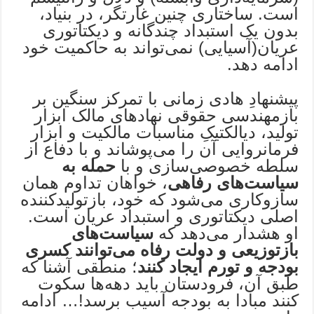
است. ساختاری چنین غارتگر، در بنیاد،
بدون یک استبداد چندگانه و دیکتاتوری
عریان(آسیایی) نمی‌تواند به حاکمیت خود
ادامه دهد.
پیشنهادِ هادی زمانی با تمرکز سنگین بر
بازمهندسی حقوقی نهادهای مالک ابزار
تولید، دیالکتیکِ مناسبات مالکیت و ابزار
فرمانروایی آن را می‌پوشاند و با دفاع از
سلطه خصوصی‌سازی و با
حمله به
سیاست‌های رفاهی
، خواهان تداوم همان
سازوکاری می‌شود که خود، بازتولیدکننده
اصلی دیکتاتوری و استبداد عریان است.
او هشدار می‌دهد که
سیاست‌های
بازتوزیعی و دولت رفاه می‌توانند کسری
بودجه و تورم ایجاد کنند
؛ منطقی آشنا که
طبق آن، فرودستان باید دهه‌ها سکوت
کنند مبادا به بودجه آسیب برسد!… ادامه