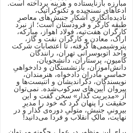
مبارزه بازنایستاده و هزینه پرداخته است.
ادعاهای نسنجیده و تکنوکراتیک،
نادیده‌انگاریِ آشکارِ جنبش‌های معاصرِ
طبقه کارگر و فرودستان است؛ از نبرد
کارگران هفت‌تپه، فولاد اهواز، مبارکه،
اراک، معادن و کارگران نفت و گاز،
پتروشیمی‌ها گرفته، تا اعتصابات شرکت
واحد اتوبوسرانی تهران، رانندگان
کامیون، پرستاران، دانشجویان،
دانش‌آموزان، بازنشستگان و دادخواهیِ
حماسیِ مادران دادخواه، هنرمندان،‌
نویسندگان، دگراندیشان و اتنیست‌ها و
پیروان آیین‌های سرکوب‌شده. نمی‌توان
از «مدیریت گذار» سخن گفت و این
حقیقت را پنهان کرد که خود را مدیرِ
بیرونیِ جنبش، متولیِ دوره‌ی گذار و در
نهایت، مالکِ انقلاب و فردا می‌دانید!
برای این منظور در عمل، چگونه می‌توان