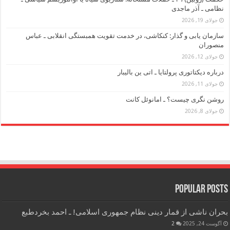
نظامی ـ آذر ماجدی
جولای 19, 2026
سازمان یابی و گذار: کنکاشی، در خدمت تقویت همبستگی انقلابی ـ عباس
منصوران
جولای 12, 2026
درباره دیکتاتوری پرولتایا ـ اتی ین بالیبار
جولای 11, 2026
روشن نگری چیست؟ ـ امانوئل کانت
جولای 8, 2026
Popular Posts
بحران ناشی از قمار دینی نظام جمهوری اسلامی! ـ احمد بخردطبع
آگوست 24, 2025
2