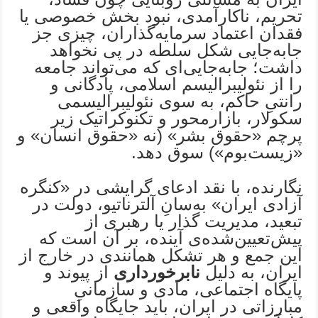
تحریم، ناکارآمدی، نبود بخش خصوصی یا
فقدان اعتماد سرمایه‌گذاران، چیزی جز
جابه‌جایی شکل سلطه در پی نخواهد
داشت؛ جابه‌جایی‌ای که می‌تواند جامعه
را از نئولیبرالیسم اسلامی، پادگانی و
رانتیِ حاکم، به سوی نئولیبرالیسمی
سکولار، بازارمحور و تکنوکراتیک زیر
پرچم «حقوق بشر» (نه «حقوق انسان» و
«زیست‌بوم») سوق دهد.
نگارنده، با نقد ادعای گرایشی در «کنگره
آزادی ایران» به‌سانِ آلترناتیو، دولت در
تبعید، مدیریت گذار یا رهبری از
پیش‌تعیین‌شده‌ی آینده، بر آن است که
این جمع و هر تشکل همانندی در خارج از
ایران، به دلیل
نابرخورداری
از پیوند و
پایگاه اجتماعی، مادی و سازمانیِ
مبارزاتی در ایران، باید جایگاه واقعی و