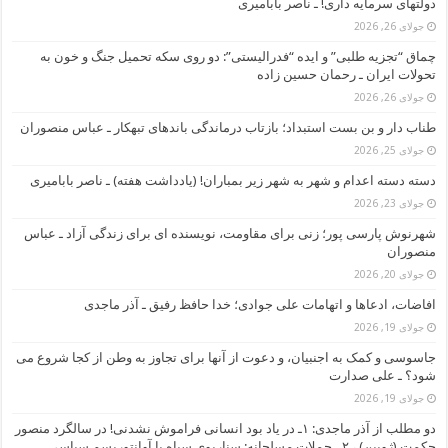
دولتهای سرمایه داری! ـ ناصر بابامیری
جولای 26, 2026
چماق “تجزیه طلبی” و ایده “فدرالیستی”: دو روی سکه تحمیل جنگ و خون به
تحولات ایران ـ رحمان حسین زاده
جولای 26, 2026
طناب دار و بن بست استبداد؛ بازتاب درماندگی باندهای تبهکار ـ عباس منصوران
جولای 25, 2026
دسته دسته اعدام و شهر به شهر زیر بمباران! (یادداشت هفته) ـ ناصر بابامیری
جولای 23, 2026
شهرنوش پارسی پور؛ زنی برای مقاومت، نویسنده ای برای زندگی آزاد ـ عباس
منصوران
جولای 20, 2026
افاضات، ادعاها و اتهامات علی جوادی؛ خدا حافظ رفیق ـ آذر ماجدی
جولای 19, 2026
جاسوسی و کمک به اجنبیان، و دعوت از آنها برای تجاوز به وطن از کجا شروع می
شود؟ ـ علی صدارت
جولای 19, 2026
دو مطلب از آذر ماجدی: ۱ـ در یاد بود انسانی فراموش نشدنی! در سالگرد منصور
حکمت (ژوبین) ، ۲ ـ حملات مسلحانه: سناریوی سیاه یا آوانتوریسم سیاسی ـ