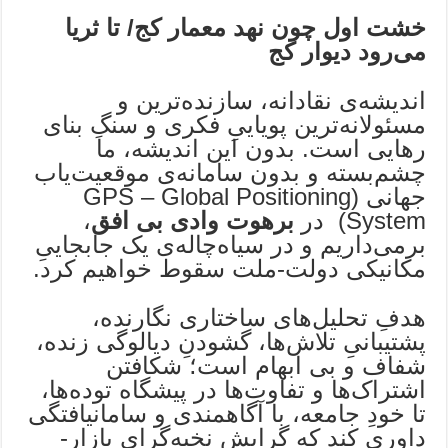
خشت اول چون نهد معمار کج/ تا ثریا
می‌رود دیوار کج
اندیشه‌ی نقادانه، سازنده‌ترین و
مسئولانه‌ترین پویاییِ فکری و سنگِ بنای
رهایی است. بدون این اندیشه، ما
چشم‌بسته و بدون سامانه‌ی موقعیت‌یاب
جهانی (GPS – Global Positioning
System) در
برهوت وادی بی افق
،
برمی‌داریم و در سیاه‌چاله‌ی یک جابجاییِ
مکانیکی دولت-ملت سقوط خواهیم کرد.
هدفِ تحلیل‌های ساختاری نگارنده،
پشتیبانیِ تلاش‌ها، گشودنِ دیالوگی زنده،
شفاف و بی‌ ابهام است؛ شکافتن
اشتراک‌ها و تفاوت‌ها در پیشگاه توده‌ها،
تا خودِ جامعه، با آگاهمندی و سامانیافتگی
داوری کند که گرایش نخبه‌گرای بازار-