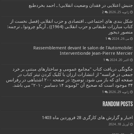
جنبش اعتلایی در فقدان وضعیت انقلابی! ـ احمد بخردطبع
ژانویه 25, 2026
2
شکل بندی های اجتماعی ـ اقتصادی و حزب انقلابی (فصل نخست از
کتاب مبارزات طبقاتی و حزب انقلابی (1964)) ـ آریگو چروتوا ـ ترجمه:
منصور دیجور
می 26, 2024
1
Rassemblement devant le salon de l’Automobile:
Interventionde Jean-Pierre Mercier
اکتبر 20, 2024
1
چگونگی دریافت کتاب “مجامع عمومی و ساختارهای مبتنی بر خرد
جمعی در فرانسه” از انتشارات ارزان با کلیک کردن تیتر کتاب در
صفحه ای که باز می شود. توضیح: در صفحه ۲۰۰ اشتباهی در رفرانس
۳۴ موجود است که صحیح آن “لوموند ۱۴ دسامبر ۲۰۱۰” می باشد.
ژانویه 29, 2026
1
Random Posts
اخبار و گزارش های کارگری 28 فروردین ماه 1403
آوریل 18, 2024