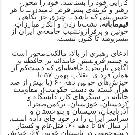
کارآیی خود را بشناسد. خود را محور،
رهبر و گزینه‌ی پیش‌فرض نامیدن ــ با هر
حسن‌نیتی که باشد ــ چیزی جز نگاهی
قیم‌مآبانه
، پشت‌پا زدن و انکار مبارزاتِ
خونین و پرفرازونشیب جامعه‌ی ایران از
مشروطه تا کنون نیست.
ادعای رهبری از بالا، مالکیت‌محور است
و چشم فروبستنِ عامدانه بر حافظه و
آگاهیِ تاریخی؛ حافظه‌ای که دست‌کم از
همان فردای انقلاب بهمن ۵۷ تا
خیزش‌های خونین دهه ۶۰ (با بیش از صد
هزار کشته به دست حکومت)، مقاومت
جانانه در سنگرهای کار، دانشگاه و
کردستان، خوزستان، ترکمن‌صحرا،
‌آذربایجان، سیستان و بلوچستان و
سراسر ایران را در خود جای داده است.
از سال ۵۷ تا دهه ۶۰، قتل‌عام و کشتار
دسته‌جمعی در تابستان خونین ۶۷، خیزش