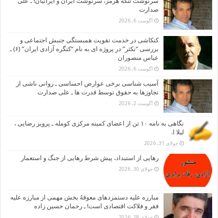
سرنوشت تنگه هرمز، سرنوشت ایران و ایرانیان! ـ علی
صدارت
آگوست 6, 2026
کنکاشی در خدمت تقویت همبستگی جنبش اجتماعی و
بررسی “نکثر” در پروژه ای به نام “کنگره آزادی ایران” (۶) ـ
عباس منصوران
آگوست 6, 2026
آسیب شناسی برخی عوارض احساسی ـ روانی ناشی از
تجاوزها به حقوق توسط قدرت ها ـ علی صدارت
آگوست 2, 2026
نگاهی به نامه ۱۰ تن از اعضای کمیته مرکزی کومله ـ پرویز رضایی ،
لیلا ا.
جولای 31, 2026
رهایی از استبداد، پیش شرط رهایی از جنگ و استعمار
جولای 30, 2026
مبارزه علیه دستمزدهای معوقهُ بخش مهمی از مبارزه علیه
فقر و فلاکت اقتصادی است! ـ رحمان حسین زاده
جولای 28, 2026