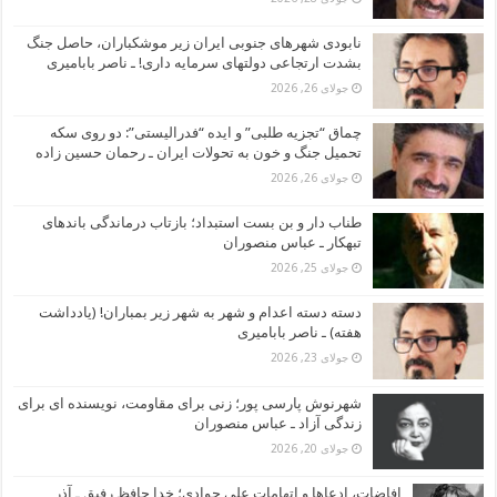
نابودی شهرهای جنوبی ایران زیر موشکباران، حاصل جنگ
بشدت ارتجاعی دولتهای سرمایه داری! ـ ناصر بابامیری
جولای 26, 2026
چماق “تجزیه طلبی” و ایده “فدرالیستی”: دو روی سکه
تحمیل جنگ و خون به تحولات ایران ـ رحمان حسین زاده
جولای 26, 2026
طناب دار و بن بست استبداد؛ بازتاب درماندگی باندهای
تبهکار ـ عباس منصوران
جولای 25, 2026
دسته دسته اعدام و شهر به شهر زیر بمباران! (یادداشت
هفته) ـ ناصر بابامیری
جولای 23, 2026
شهرنوش پارسی پور؛ زنی برای مقاومت، نویسنده ای برای
زندگی آزاد ـ عباس منصوران
جولای 20, 2026
افاضات، ادعاها و اتهامات علی جوادی؛ خدا حافظ رفیق ـ آذر