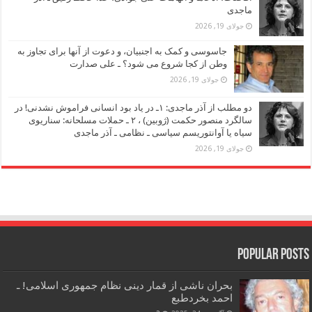
ماجدی
جولای 19, 2026
جاسوسی و کمک به اجنبیان، و دعوت از آنها برای تجاوز به
وطن از کجا شروع می شود؟ ـ علی صدارت
جولای 19, 2026
دو مطلب از آذر ماجدی: ۱ـ در یاد بود انسانی فراموش نشدنی! در
سالگرد منصور حکمت (ژوبین) ، ۲ ـ حملات مسلحانه: سناریوی
سیاه یا آوانتوریسم سیاسی ـ نظامی ـ آذر ماجدی
جولای 19, 2026
Popular Posts
بحران ناشی از قمار دینی نظام جمهوری اسلامی! ـ
احمد بخردطبع