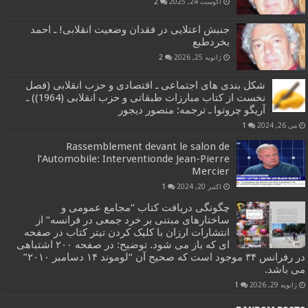
آگوست 24, 2025
2
جنبش اعتلایی در فقدان وضعیت انقلابی! ـ احمد
بخردطبع
ژانویه 25, 2026
2
شکل بندی های اجتماعی ـ اقتصادی و حزب انقلابی (فصل
نخست از کتاب مبارزات طبقاتی و حزب انقلابی (1964)) ـ
آریگو چروتوا ـ ترجمه: منصور دیجور
می 26, 2024
1
Rassemblement devant le salon de
l’Automobile: Interventionde Jean-Pierre
Mercier
اکتبر 20, 2024
1
چگونگی دریافت کتاب “مجامع عمومی و
ساختارهای مبتنی بر خرد جمعی در فرانسه” از
انتشارات ارزان با کلیک کردن تیتر کتاب در صفحه
ای که باز می شود. توضیح: در صفحه ۲۰۰ اشتباهی
در رفرانس ۳۴ موجود است که صحیح آن “لوموند ۱۴ دسامبر ۲۰۱۰”
می باشد.
ژانویه 29, 2026
1