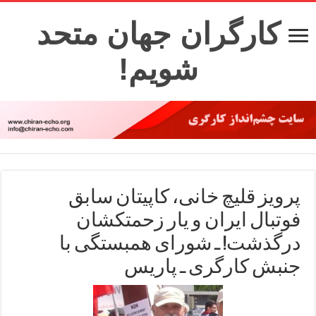
کارگران جهان متحد
شویم!
پرویز قلیچ خانی، کاپیتان سابق
فوتبال ایران و یار زحمتکشان
درگذشت! ـ شورای همبستگی با
جنبش کارگری ـ پاریس