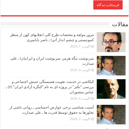
مقالات
مرور مولفه و مختصات طرح کلی انقلابهای کهن از منظر
کمونیستی و چشم انداز آتی! ـ ناصر بابامیری
آگوست 7, 2026
سرنوشت تنگه هرمز، سرنوشت ایران و ایرانیان! ـ علی
صدارت
آگوست 6, 2026
کنکاشی در خدمت تقویت همبستگی جنبش اجتماعی و
بررسی “نکثر” در پروژه ای به نام “کنگره آزادی ایران” (۶) ـ
عباس منصوران
آگوست 6, 2026
آسیب شناسی برخی عوارض احساسی ـ روانی ناشی از
تجاوزها به حقوق توسط قدرت ها ـ علی صدارت
آگوست 2, 2026