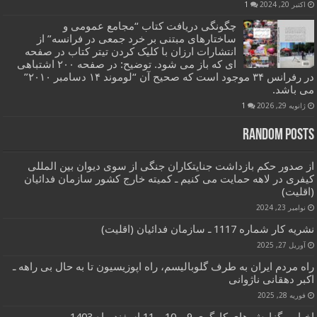
اکتبر 20, 2024
1
چگونگی دریافت کتاب “مجامع عمومی و
ساختارهای مبتنی بر خرد جمعی در فرانسه” از
انتشارات ارزان با کلیک کردن تیتر کتاب در صفحه
ای که باز می شود. توضیح: در صفحه ۲۰۰ اشتباهی
در رفرانس ۳۴ موجود است که صحیح آن “لوموند ۱۴ دسامبر ۲۰۱۰”
می باشد.
ژانویه 29, 2026
1
Random Posts
از صدور حکم بازداشت جنایتکاران جنگی از سوی دیوان بین المللی
کیفری در لاهه حمایت می کنیم ـ کمیته خارج کشور سازمان فدائیان
(اقلیت)
نوامبر 23, 2024
نشریه کار شماره 1117 ـ سازمان فدائیان (اقلیت)
آوریل 27, 2025
راه مردم ایران به طرف گلوبالیسم، راه اپوزیسیون تا به حال بی راهه ـ
اکبر دهقانی ناژوانی
فوریه 28, 2025
اخبار و گزارش های کارگری 9 و 10 و 11 اسفند ماه 1403