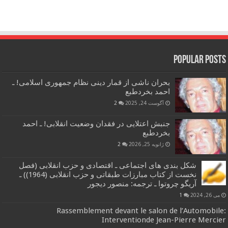
Popular Posts
بحران ناشی از قمار دینی نظام جمهوری اسلامی! ـ
احمد بخردطبع
آگوست 24, 2025
2
جنبش اعتلایی در فقدان وضعیت انقلابی! ـ احمد
بخردطبع
ژانویه 25, 2026
2
شکل بندی های اجتماعی ـ اقتصادی و حزب انقلابی (فصل
نخست از کتاب مبارزات طبقاتی و حزب انقلابی (1964)) ـ
آریگو چروتوا ـ ترجمه: منصور دیجور
می 26, 2024
1
Rassemblement devant le salon de l’Automobile:
Interventionde Jean-Pierre Mercier