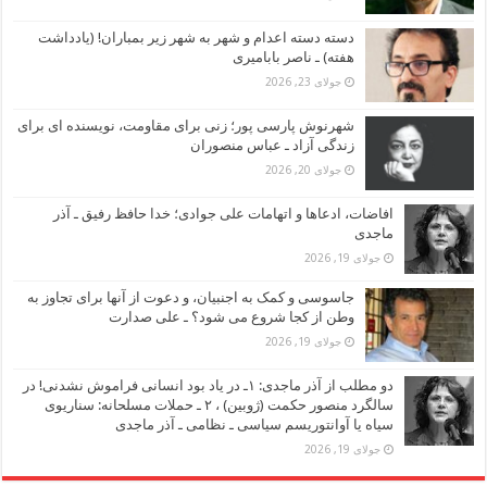
دسته دسته اعدام و شهر به شهر زیر بمباران! (یادداشت
هفته) ـ ناصر بابامیری
جولای 23, 2026
شهرنوش پارسی پور؛ زنی برای مقاومت، نویسنده ای برای
زندگی آزاد ـ عباس منصوران
جولای 20, 2026
افاضات، ادعاها و اتهامات علی جوادی؛ خدا حافظ رفیق ـ آذر
ماجدی
جولای 19, 2026
جاسوسی و کمک به اجنبیان، و دعوت از آنها برای تجاوز به
وطن از کجا شروع می شود؟ ـ علی صدارت
جولای 19, 2026
دو مطلب از آذر ماجدی: ۱ـ در یاد بود انسانی فراموش نشدنی! در
سالگرد منصور حکمت (ژوبین) ، ۲ ـ حملات مسلحانه: سناریوی
سیاه یا آوانتوریسم سیاسی ـ نظامی ـ آذر ماجدی
جولای 19, 2026