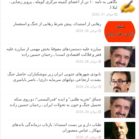
نگاهی به نامه ۱۰ تن از اعضای کمیته مرکزی کومله ـ پرویز رضایی ،
لیلا ا.
جولای 31, 2026
رهایی از استبداد، پیش شرط رهایی از جنگ و استعمار
جولای 30, 2026
مبارزه علیه دستمزدهای معوقهُ بخش مهمی از مبارزه علیه
فقر و فلاکت اقتصادی است! ـ رحمان حسین زاده
جولای 28, 2026
نابودی شهرهای جنوبی ایران زیر موشکباران، حاصل جنگ
بشدت ارتجاعی دولتهای سرمایه داری! ـ ناصر بابامیری
جولای 26, 2026
چماق “تجزیه طلبی” و ایده “فدرالیستی”: دو روی سکه
تحمیل جنگ و خون به تحولات ایران ـ رحمان حسین زاده
جولای 26, 2026
طناب دار و بن بست استبداد؛ بازتاب درماندگی باندهای
تبهکار ـ عباس منصوران
جولای 25, 2026