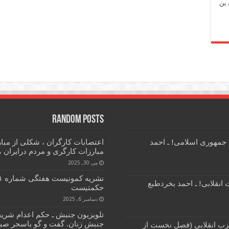
 ین
Random Posts
 جمهوری اسلامی! ـ احمد
اعتصابات کارگران ، شکلی از مبار
مبارزات کارگری و مردم درایران ،
می 30, 2025
انقلابی! ـ احمد بخردطبع
حکمتیست
دسامبر 6, 2025
تلویزیون جنبش ـ حکم اعدام شریف
جنبش زنان. گفت و گو باسحر صبا
زب انقلابی (فصل نخست از