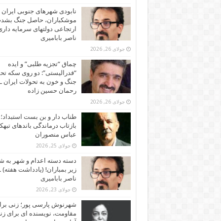
نابودی شهرهای جنوبی ایران ز
موشکباران، حاصل جنگ بشد
ارتجاعی دولتهای سرمایه داری!
ناصر بابامیری
جولای 26, 2026
چماق “تجزیه طلبی” و ایده
“فدرالیستی”: دو روی سکه تح
جنگ و خون به تحولات ایران ـ
رحمان حسین زاده
جولای 26, 2026
طناب دار و بن بست استبداد؛
بازتاب درماندگی باندهای تبهکا
عباس منصوران
جولای 25, 2026
دسته دسته اعدام و شهر به ش
زیر بمباران! (یادداشت هفته) ـ
ناصر بابامیری
جولای 23, 2026
شهرنوش پارسی پور؛ زنی برا
مقاومت، نویسنده ای برای زن