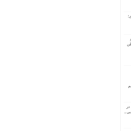
؛
طن
م
در
ی ـ