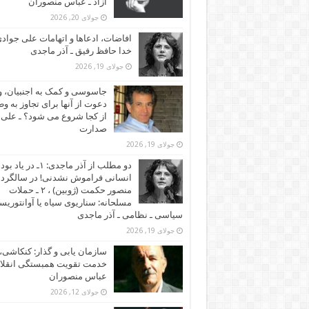
آزاد ـ عباس منصوران
جولای 20, 2026
افاضات، ادعاها و اتهامات علی جوادی
خدا حافظ رفیق ـ آذر ماجدی
جولای 19, 2026
جاسوسی و کمک به اجنبیان، و
دعوت از آنها برای تجاوز به و
از کجا شروع می شود؟ ـ علی
صدارت
جولای 19, 2026
دو مطلب از آذر ماجدی: ۱ـ در یاد بود
انسانی فراموش نشدنی! در سالگرد
منصور حکمت (ژوبین) ، ۲ ـ حملات
مسلحانه: سناریوی سیاه یا آوانتوریس
سیاسی ـ نظامی ـ آذر ماجدی
جولای 19, 2026
سازمان یابی و گذار: کنکاشی، 
خدمت تقویت همبستگی انقلاب
عباس منصوران
جولای 12, 2026