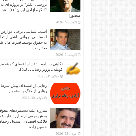
بررسی “نکثر” در پروژه ای به 
“کنگره آزادی ایران” (۶)
منصوران
آگوست 6, 2026
آسیب شناسی برخی عوارض
احساسی ـ روانی ناشی از تجا
به حقوق توسط قدرت ها ـ عل
صدارت
آگوست 2, 2026
نگاهی به نامه ۱۰ تن از اعضای کمیته
کومله ـ پرویز رضایی ، لیلا ا.
جولای 31, 2026
رهایی از استبداد، پیش شرط
رهایی از جنگ و استعمار
جولای 30, 2026
مبارزه علیه دستمزدهای معوقه
بخش مهمی از مبارزه علیه فقر
فلاکت اقتصادی است! ـ رحما
حسین زاده
جولای 28, 2026