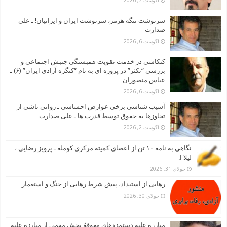
آگوست 7, 2026
سرنوشت تنگه هرمز، سرنوشت ایران و ایرانیان! ـ علی
صدارت
آگوست 6, 2026
کنکاشی در خدمت تقویت همبستگی جنبش اجتماعی و
بررسی “نکثر” در پروژه ای به نام “کنگره آزادی ایران” (۶) ـ
عباس منصوران
آگوست 6, 2026
آسیب شناسی برخی عوارض احساسی ـ روانی ناشی از
تجاوزها به حقوق توسط قدرت ها ـ علی صدارت
آگوست 2, 2026
نگاهی به نامه ۱۰ تن از اعضای کمیته مرکزی کومله ـ پرویز رضایی ،
لیلا ا.
جولای 31, 2026
رهایی از استبداد، پیش شرط رهایی از جنگ و استعمار
جولای 30, 2026
مبارزه علیه دستمزدهای معوقهُ بخش مهمی از مبارزه علیه