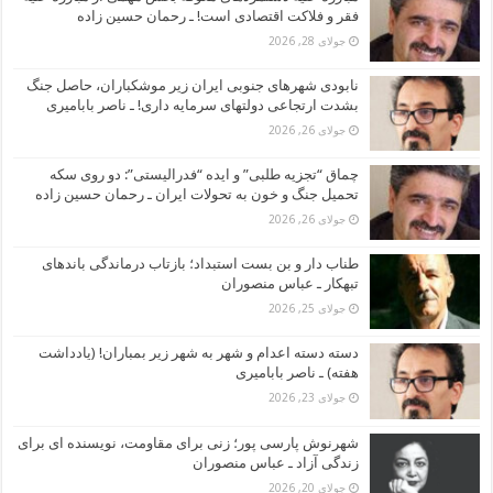
فقر و فلاکت اقتصادی است! ـ رحمان حسین زاده
جولای 28, 2026
نابودی شهرهای جنوبی ایران زیر موشکباران، حاصل جنگ
بشدت ارتجاعی دولتهای سرمایه داری! ـ ناصر بابامیری
جولای 26, 2026
چماق “تجزیه طلبی” و ایده “فدرالیستی”: دو روی سکه
تحمیل جنگ و خون به تحولات ایران ـ رحمان حسین زاده
جولای 26, 2026
طناب دار و بن بست استبداد؛ بازتاب درماندگی باندهای
تبهکار ـ عباس منصوران
جولای 25, 2026
دسته دسته اعدام و شهر به شهر زیر بمباران! (یادداشت
هفته) ـ ناصر بابامیری
جولای 23, 2026
شهرنوش پارسی پور؛ زنی برای مقاومت، نویسنده ای برای
زندگی آزاد ـ عباس منصوران
جولای 20, 2026