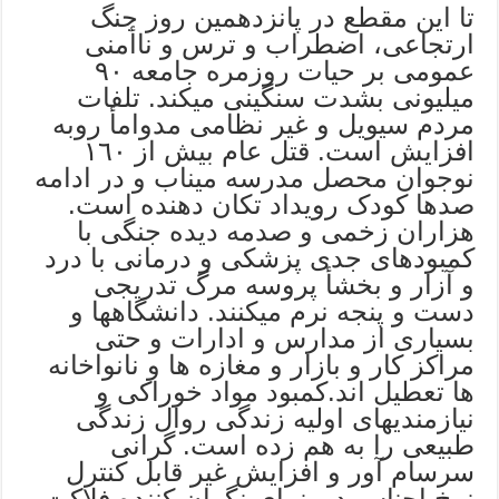
تا این مقطع در پانزدهمین روز جنگ
ارتجاعی، اضطراب و ترس و ناأمنی
عمومی بر حیات روزمره جامعه ٩٠
میلیونی بشدت سنگینی میکند. تلفات
مردم سیویل و غیر نظامی مدوامأ روبه
افزایش است. قتل عام بیش از ١٦٠
نوجوان محصل مدرسه میناب و در ادامه
صدها کودک رویداد تکان دهنده است.
هزاران زخمی و صدمه دیده جنگی با
کمبودهای جدی پزشکی و درمانی با درد
و آزار و بخشأ پروسه مرگ تدریجی
دست و پنجه نرم میکنند. دانشگاهها و
بسیاری از مدارس و ادارات و حتی
مراکز کار و بازار و مغازه ها و نانواخانه
ها تعطیل اند.کمبود مواد خوراکی و
نیازمندیهای اولیه زندگی روال زندگی
طبیعی را به هم زده است. گرانی
سرسام آور و افزایش غیر قابل کنترل
نرخ اجناس دورنمای نگران کننده فلاکت