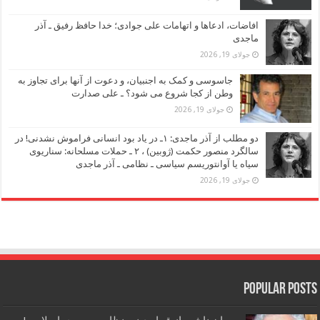
افاضات، ادعاها و اتهامات علی جوادی؛ خدا حافظ رفیق ـ آذر
ماجدی
جولای 19, 2026
جاسوسی و کمک به اجنبیان، و دعوت از آنها برای تجاوز به
وطن از کجا شروع می شود؟ ـ علی صدارت
جولای 19, 2026
دو مطلب از آذر ماجدی: ۱ـ در یاد بود انسانی فراموش نشدنی! در
سالگرد منصور حکمت (ژوبین) ، ۲ ـ حملات مسلحانه: سناریوی
سیاه یا آوانتوریسم سیاسی ـ نظامی ـ آذر ماجدی
جولای 19, 2026
Popular Posts