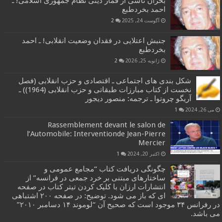
بحران ناشی از قمار دینی نظام جمهوری اسلامی! ـ
احمد بخردطبع
آگوست 24, 2025
2
جنبش اعتلایی در فقدان وضعیت انقلابی! ـ احمد
بخردطبع
ژانویه 25, 2026
2
شکل بندی های اجتماعی ـ اقتصادی و حزب انقلابی (فصل
نخست از کتاب مبارزات طبقاتی و حزب انقلابی (1964)) ـ
آریگو چروتوا ـ ترجمه: منصور دیجور
می 26, 2024
1
Rassemblement devant le salon de
l’Automobile: Interventionde Jean-Pierre
Mercier
اکتبر 20, 2024
1
چگونگی دریافت کتاب “مجامع عمومی و
ساختارهای مبتنی بر خرد جمعی در فرانسه” از
انتشارات ارزان با کلیک کردن تیتر کتاب در صفحه
ای که باز می شود. توضیح: در صفحه ۲۰۰ اشتباهی
در رفرانس ۳۴ موجود است که صحیح آن “لوموند ۱۴ دسامبر ۲۰۱۰”
می باشد.