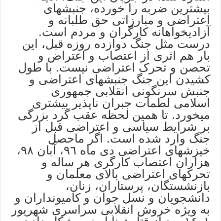
بیشترین ضربه را خورده، جنبشهای
اعتراضی و مبارزاتی حق طلبانه و
آزادیخواهانه کارگران و مردم است.
درست مثل جنگ دوازده روزه قبل، این
بار هم اثری از اعتصاب و اعتراض و
تحصن و تحرک اعتراضی نیست. با طول
کشیدن این جنگ جنبشهای اعتراضی و
جنبش سرنگونی انقلابی جمهوری
اسلامی لطمات جبران ناپذیر بیشتری
میخورد. تا همین لحظه عقب گرد بزرگی
بر شرایط سیاسی و اعتراضی قبل از
جنگ وارد شده است. اگر ماحصل
خیزشهای اعتراضی دی ماه ٩٦، آبان ٩٨،
هزاران اعتصاب کارگری هر ساله و
تحرکهای اعتراضی بالای معلمان و
بازنشستگان، پرستاران، زنان،
دانشجویان و نسل جوان و کامیونداران و
به ویژه خروش انقلابی سراسری شهریور