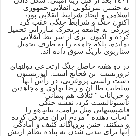
١٤٠١ بعد از قتل ژینا امینی، شکل دادن
به جنبش سرنگونی انقلابی جمهوری
اسلامی و ایجاد شرایط انقلابی بود،
اکنون جنگ و شرایط جنگی عقب گرد
بزرگی به جامعه پرتحرک مبارزاتی تحمیل
کرده و اکنون اثری از شرایط انقلابی
نمانده، بلکه جامعه را به طرف تحمیل
سناریوی تاریک سوق داده اند.
در دو هفته حاصل جنگ ارتجاعی دولتهای
تروریست این فجایع است. اپوزیسیون
دست راستی پروغربی، در رأس آنها
سلطنت طلبان و رضا پهلوی و مجاهدین
و جریانات “ائتلاف هم پیمانی”
ناسیونالیست کرد، نقشه جنگی
فاشیستهایی مثل ترامپ، نتانیاهو را
“نجات دهنده ” مردم ایران معرفی کرده
و میکنند. چنین پروپاگاند کثیف و آمادگی
آنها برای تبدیل شدن به پیاده نظام ارتش