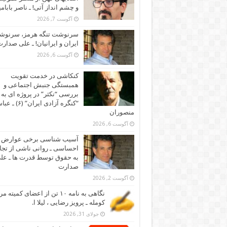
و چشم انداز آتی! ـ ناصر بابام
آگوست 7, 2026
سرنوشت تنگه هرمز، سرنو
ایران و ایرانیان! ـ علی صدار
آگوست 6, 2026
کنکاشی در خدمت تقویت
همبستگی جنبش اجتماعی و
بررسی “نکثر” در پروژه ای به 
“کنگره آزادی ایران” (۶)
منصوران
آگوست 6, 2026
آسیب شناسی برخی عوارض
احساسی ـ روانی ناشی از تجا
به حقوق توسط قدرت ها ـ عل
صدارت
آگوست 2, 2026
نگاهی به نامه ۱۰ تن از اعضای کمیته
کومله ـ پرویز رضایی ، لیلا ا.
جولای 31, 2026