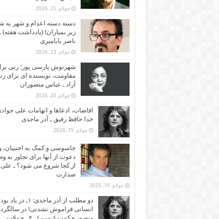
جولای 25, 2026
دسته دسته اعدام و شهر به ش
زیر بمباران! (یادداشت هفته) ـ
ناصر بابامیری
جولای 23, 2026
شهرنوش پارسی پور؛ زنی برا
مقاومت، نویسنده ای برای زن
آزاد ـ عباس منصوران
جولای 20, 2026
افاضات، ادعاها و اتهامات علی جوادی
خدا حافظ رفیق ـ آذر ماجدی
جولای 19, 2026
جاسوسی و کمک به اجنبیان، و
دعوت از آنها برای تجاوز به و
از کجا شروع می شود؟ ـ علی
صدارت
جولای 19, 2026
دو مطلب از آذر ماجدی: ۱ـ در یاد بود
انسانی فراموش نشدنی! در سالگرد
منصور حکمت (ژوبین) ، ۲ ـ حملات