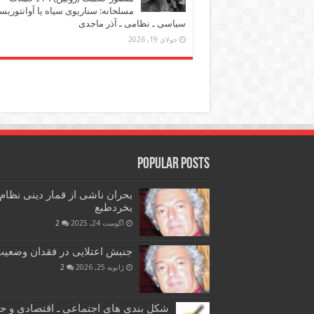
مسلحانه: سناریوی سیاه یا آوانتوریس
سیاسی ـ نظامی ـ آذر ماجدی
جولای 19, 2026
Popular Posts
بحران ناشی از قمار دینی نظام
بخردطبع
آگوست 24, 2025
2
جنبش اعتلایی در فقدان وضعیت 
ژانویه 25, 2026
2
شکل بندی های اجتماعی ـ اقتصادی و ح