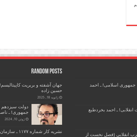
م
Random Posts
 جمهوری اسلامی! ـ احمد
جهان آشفته و بربریت کاپیتالیسم
حسین زاده
ژانویه 18, 2025
دولت سیزدهم و
انقلابی! ـ احمد بخردطبع
جمهوری! ـ ناصر
ژوئن 10, 2024
نشریه کار شماره ۱۱۷۷ ـ سازمان فدائیان (اقلیت)
زب انقلابی (فصل نخست از