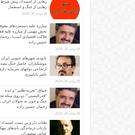
رهایی از استبداد، پیش شرط
رهایی از جنگ و استعمار
جولای 30, 2026
مبارزه علیه دستمزدهای معوقه
بخش مهمی از مبارزه علیه فقر
فلاکت اقتصادی است! ـ رحما
حسین زاده
جولای 28, 2026
نابودی شهرهای جنوبی ایران ز
موشکباران، حاصل جنگ بشد
ارتجاعی دولتهای سرمایه داری!
ناصر بابامیری
جولای 26, 2026
چماق “تجزیه طلبی” و ایده
“فدرالیستی”: دو روی سکه تح
جنگ و خون به تحولات ایران ـ
رحمان حسین زاده
جولای 26, 2026
طناب دار و بن بست استبداد؛
بازتاب درماندگی باندهای تبهکا
عباس منصوران