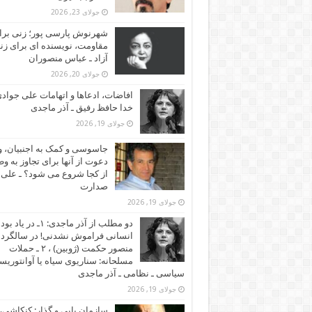
جولای 23, 2026
شهرنوش پارسی پور؛ زنی برا
مقاومت، نویسنده ای برای زن
آزاد ـ عباس منصوران
جولای 20, 2026
افاضات، ادعاها و اتهامات علی جوادی
خدا حافظ رفیق ـ آذر ماجدی
جولای 19, 2026
جاسوسی و کمک به اجنبیان، و
دعوت از آنها برای تجاوز به و
از کجا شروع می شود؟ ـ علی
صدارت
جولای 19, 2026
دو مطلب از آذر ماجدی: ۱ـ در یاد بود
انسانی فراموش نشدنی! در سالگرد
منصور حکمت (ژوبین) ، ۲ ـ حملات
مسلحانه: سناریوی سیاه یا آوانتوریس
سیاسی ـ نظامی ـ آذر ماجدی
جولای 19, 2026
سازمان یابی و گذار: کنکاشی، 