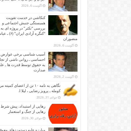
آگوست 6, 2026
کنکاشی در خدمت تقویت
همبستگی جنبش اجتماعی و
بررسی “نکثر” در پروژه ای به 
“کنگره آزادی ایران” (۶)
منصوران
آگوست 6, 2026
آسیب شناسی برخی عوارض
احساسی ـ روانی ناشی از تجا
به حقوق توسط قدرت ها ـ عل
صدارت
آگوست 2, 2026
نگاهی به نامه ۱۰ تن از اعضای کمیته
کومله ـ پرویز رضایی ، لیلا ا.
جولای 31, 2026
رهایی از استبداد، پیش شرط
رهایی از جنگ و استعمار
جولای 30, 2026
مبارزه علیه دستمزدهای معوقه