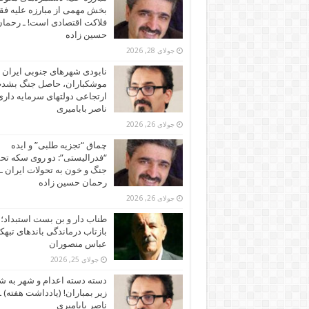
بخش مهمی از مبارزه علیه فقر
فلاکت اقتصادی است! ـ رحما
حسین زاده
جولای 28, 2026
نابودی شهرهای جنوبی ایران ز
موشکباران، حاصل جنگ بشد
ارتجاعی دولتهای سرمایه داری!
ناصر بابامیری
جولای 26, 2026
چماق “تجزیه طلبی” و ایده
“فدرالیستی”: دو روی سکه تح
جنگ و خون به تحولات ایران ـ
رحمان حسین زاده
جولای 26, 2026
طناب دار و بن بست استبداد؛
بازتاب درماندگی باندهای تبهکا
عباس منصوران
جولای 25, 2026
دسته دسته اعدام و شهر به ش
زیر بمباران! (یادداشت هفته) ـ
ناصر بابامیری