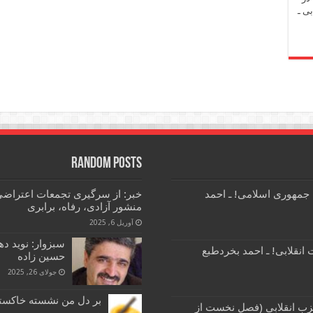
ی ـ
Random Posts
 جمهوری اسلامی! ـ احمد
خبر: از سرگیری تجمعات اعتراضی
منشور آزادی، رفاه، برابری
آوریل 6, 2025
سبزوار: نوید د
انقلابی! ـ احمد بخردطبع
حسین زاده
جولای 26, 2025
بر دل من نشسته خاکستر
زب انقلابی (فصل نخست از