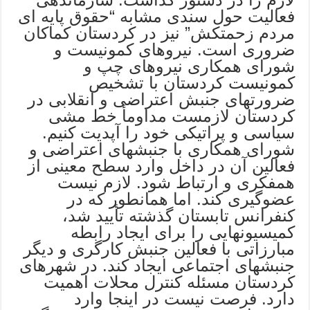
فعالیت حول سندی مشابه “حقوق پایه ای
مردم زحمتکش” نیز در کردستان کماکان
ضروری است. نیروهای کمونیست و
شورای همکاری نیروهای چپ و
کمونیست کردستان با تشخیص
ضرورتهای جنبش اعتراضی و انقلابی در
کردستان لازمست مداومأ خط مشی
سیاسی و پراتیکی خود را آپدیت کنیم.
شورای همکاری با جنبشهای اعتراضی و
فعالین آن در داخل وارد سطح معینی از
همفکری و ارتباط شود. لازم نیست
عضوگیری کند. اما همانطور که در
کنفرانس تابستان گذشته تأیید شد،
کمیسیونهایی را برای ایجاد رابطه
مبارزاتی با فعالین جنبش کارگری و دیگر
جنبشهای اجتماعی ایجاد کند. در شهرهای
کردستان مسئله کنترل محلات اهمیت
دارد. فرصت نیست در اینجا وارد