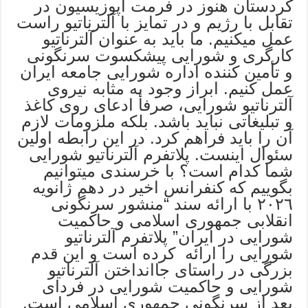
کردستان هنوز در فرمت اپوزیسیون در
تقابل با رژیم و در تمایز با آلترناتیو راست
عمل میکنیم. ما باید به عنوان آلترناتیو
کارگری و شورایی پیشکسوت سرنگونی
و تأمین کننده اداره شورایی جامعه ایران
عمل کنیم. ابراز وجود به مثابه نیروی
آلترناتیو شورایی، صرفأ ادعای روی کاغذ
و تبلیغاتی نباید باشد. بلکه ملزومات لازم
آن را باید فراهم کرد. در این رابطه اولین
سئوال اینست. پلاتفرم آلترناتیو شورایی
شما کدام است؟ با خرسندی میتوانیم
بگوییم که کنفرانس اخیر در دهم ژانویه
٢٠٢٦ با ارائه سند “منشور سرنگونی
انقلابی جمهوری اسلامی و حاکمیت
شورایی در ایران” پلاتفرم آلترناتیو
شورایی را ارائه کرده است و این قدم
بزرگی در راستای جاانداختن آلترناتیو
شورایی و حاکمیت شورایی در فردای
بعد از سرنگونی جمهوری اسلامی است.