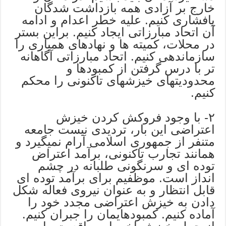
خارج بر آزادی همه بازداشت شدگان
پافشاری کنیم. علیه خطر اعدام و ادامه
آن اتحاد مبارزاتی ایجاد کنیم. براین بستر
در محلات، کمیته ها و نهادهای همیاری را
سازماندهی کنیم. اتحاد مبارزاتی آگاهانه
تر با درس گرفتن از کمبودها و
محدودیتهای خیزشهای تاکنونی را محکم
کنیم.
٢- با وجود فروکش کردن خیزش
اعتراضی این بار، تردیدی نیست جامعه
متنفر از جمهوری اسلامی آرام نمیگیرد و
همانند تجارب تاکنونی، برآمد اعتراض
توده ای و سرنگونی طلبانه در چشم
انداز است. موظفیم برای برآمد توده ای
قابل انتظار و به عنوان نیروی فعاله شکل
دادن به خیزش اعتراضی مجدد خود را
آماده کنیم. کمبودهایمان را جبران کنیم.