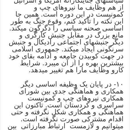
سیاستهای جنایتکارانه آمریکا و اسرائیل
از هم وظایف ما نیروهای چپ و
کمونیست در این دوره است. همین جا
این نکته را تأکید کنم، وقوع جنگ به طور
اساسی صحنه سیاسی را دگرگون میکند.
مانع بزرگ در مقابل جنبش کارگری و
دیگر جنبشهای اجتماعی رادیکال و جنبش
سرنگونی ایجاد میکند. جمهوری اسلامی
در جهت کوبیدن جامعه و ادامه بقای خود
بیشترین بهره را از آن میبرد. شرایط
کارو وظایف مارا هم تغییر میدهد.
١٠- در پایان یک وظیفه اساسی دیگر
همکاری و هماهنگی جدی بین شورای
همکاری نیروهای چپ و کمونیست
سراسری و کردستان است. تاکنون این
هماهنگی و همکاری شکل نگرفته و حتی
اقدام مشترکی صورت نگرفته است.
میتوانیم و لازمست ارتباط مبارزاتی بین