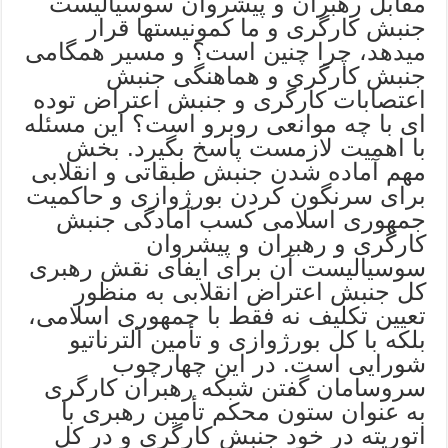
مقابل رهبران و پیشروان سوسیالیست
جنبش کارگری و ما کمونیستها قرار
میدهد، چرا چنین است؟ و مسیر همگامی
جنبش کارگری و هماهنگی جنبش
اعتصابات کارگری و جنبش اعتراض توده
ای با چه موانعی روبرو است؟ این مسئله
با اهمیت لازمست پاسخ بگیرد. بخش
مهم آماده شدن جنبش طبقاتی و انقلابی
برای سرنگون کردن بورژوازی و حاکمیت
جمهوری اسلامی کسب آمادگی جنبش
کارگری و رهبران و پیشروان
سوسیالیست آن برای ایفای نقش رهبری
کل جنبش اعتراض انقلابی به منظور
تعیین تکلیف نه فقط با جمهوری اسلامی،
بلکه با کل بورژوازی و تأمین آلترناتیو
شورایی است. در این چهارچوب
سروسامان گفتن شبکه رهبران کارگری
به عنوان ستون محکم تأمین رهبری با
اتوریته در خود جنبش کارگری و در کل