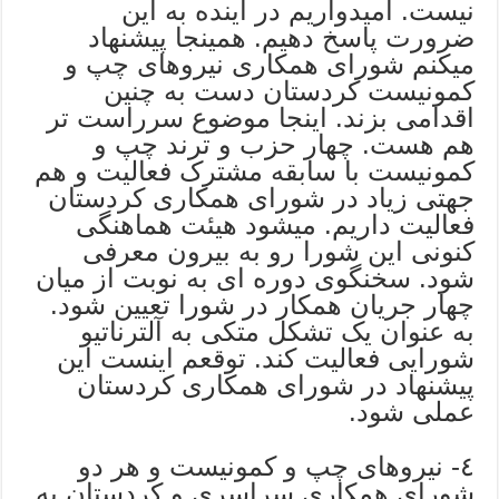
نیست. امیدواریم در آینده به این
ضرورت پاسخ دهیم. همینجا پیشنهاد
میکنم شورای همکاری نیروهای چپ و
کمونیست کردستان دست به چنین
اقدامی بزند. اینجا موضوع سرراست تر
هم هست. چهار حزب و ترند چپ و
کمونیست با سابقه مشترک فعالیت و هم
جهتی زیاد در شورای همکاری کردستان
فعالیت داریم. میشود هیئت هماهنگی
کنونی این شورا رو به بیرون معرفی
شود. سخنگوی دوره ای به نوبت از میان
چهار جریان همکار در شورا تعیین شود.
به عنوان یک تشکل متکی به آلترناتیو
شورایی فعالیت کند. توقعم اینست این
پیشنهاد در شورای همکاری کردستان
عملی شود.
٤- نیروهای چپ و کمونیست و هر دو
شورای همکاری سراسری و کردستان به