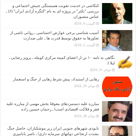
کنکاشی در خدمت تقویت همبستگی جنبش اجتماعی و
بررسی “نکثر” در پروژه ای به نام “کنگره آزادی ایران” (۶) ـ
عباس منصوران
آگوست 6, 2026
آسیب شناسی برخی عوارض احساسی ـ روانی ناشی از
تجاوزها به حقوق توسط قدرت ها ـ علی صدارت
آگوست 2, 2026
نگاهی به نامه ۱۰ تن از اعضای کمیته مرکزی کومله ـ پرویز رضایی ،
لیلا ا.
جولای 31, 2026
رهایی از استبداد، پیش شرط رهایی از جنگ و استعمار
جولای 30, 2026
مبارزه علیه دستمزدهای معوقهُ بخش مهمی از مبارزه علیه
فقر و فلاکت اقتصادی است! ـ رحمان حسین زاده
جولای 28, 2026
نابودی شهرهای جنوبی ایران زیر موشکباران، حاصل جنگ
بشدت ارتجاعی دولتهای سرمایه داری! ـ ناصر بابامیری