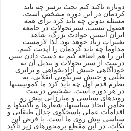
دوباره تأکید کنم بحث برسر چه باید
کردمان در این دوره مشخص است.
مسئله تدوین چه باید کرد برای همه
فصول نیست. سیرتحولات در جامعه
ایران آبستن حوادث بزرگ، شاهد
تغییرات زیاد خوهد بود. لذا لازمست
مداومأ چه باید کردمان را آپدیت کنیم.
این را هم اضافه کنم به دست دادن تبیین
درست از سیر تحولات و تبدیل آن به
خودآگاهی جنبش آزادیخواهی و برابری
طلبی و جنبش سرنگونی انقلابی، به
نظرم قدم اول چه باید کرد ما کمونیستها
در هر دوره است. تشخیص درست
روندهای سیاسی و مبارزاتی پیش رو
ضامن اتخاذ سیاستها، شعارها و تاکتیکها و
اقدامات عملی پاسخگوی جدال طبقاتی و
سیاسی پیش روی ما است. با فرض این
نکات، در این مقطع برمحورهای زیر تأکید