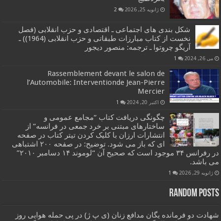
ژانویه 25, 2026
2
شکل بندی های اجتماعی ـ اقتصادی و حزب انقلابی (فصل
نخست از کتاب مبارزات طبقاتی و حزب انقلابی (1964)) ـ
آریگو چروتوا ـ ترجمه: منصور دیجور
می 26, 2024
1
Rassemblement devant le salon de
l’Automobile: Interventionde Jean-Pierre
Mercier
اکتبر 20, 2024
1
چگونگی دریافت کتاب “مجامع عمومی و
ساختارهای مبتنی بر خرد جمعی در فرانسه” از
انتشارات ارزان با کلیک کردن تیتر کتاب در صفحه
ای که باز می شود. توضیح: در صفحه ۲۰۰ اشتباهی
در رفرانس ۳۴ موجود است که صحیح آن “لوموند ۱۴ دسامبر ۲۰۱۰”
می باشد.
ژانویه 29, 2026
1
Random Posts
شهادت دو فرمانده یگان مدافع زنان (ی پ ژ) در پی حمله هوایی روز