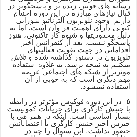
رسانه های قویتر، زنده تر و پاسخگوتر در
قبال نیازهای مبارزه در این دوره احتیاج
داریم. وجود تلویزیون آلترناتیو شورایی
کنونی دارای اهمیت فراوان است، اما به
دلیل محدودیتها و شیوه کار تاکنونی، هنوز
پاسخگو نیست. بعد از کنفرانس اخیر
اقداماتی در جهت تقویت فعالیتهای
تلویزیون در دستور گذاشته شده و تلاش
میکنیم به نتیجه برسد. به علاوه استفاده
مؤثرتر از شبکه های اجتماعی عرصه
مهم دیگری است که به خوبی از آن
استفاده نمیشود.
٥- در این دوره فوکوس مؤثرتر در رابطه
با جنبش کارگری برای جریانات کمونیست
بسیار اساسی است. اینکه در همراهی با
خیزش اخیر جنبش کارگری با اعتصاباتش
حضور نداشت، این سئوال را چه در