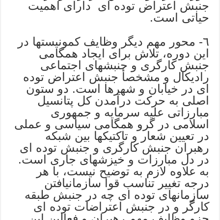
جنبش اعتراض توده ای دارای اهمیت
حیاتی است.
٦- محور مهم دیگر وظایف کمونیستها در
این دوره، تلاش برای ایجاد همگامی
جنبش کارگری و جنبشهای اجتماعی
رادیکال و مشخصأ جنبش اعتراض توده
ای در خیابان و شهرها است. دو ستون
اصلی به حرکت درآمدن کل پتانسیل
مبارزاتی علیه سرمایه و جمهوری
اسلامی در گرو همگامی سیاسی و عملی
در تعیین شعار و تاکتیکها بین شبکه
رهبران جنبش کارگری و جنبش توده ای
در دل مبارزات و خیزشهای جاری است.
به علاوه لازم به توضیح نیست، با هر
درجه تغییر تناسب قوا سازمانیافتن
سازمانهای توده ای چه در جنبش طبقه
کارگر و در جنبش اعتراضات توده ای
جزو وظایف مهم رهبران و فعالین این