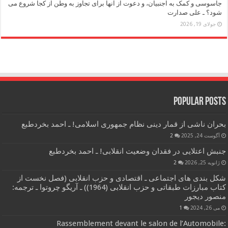
جاسوسی و کمک به اجنبیان، و دعوت از آنها برای تجاوز به وطن از کجا شروع می
شود؟ ـ علی صدارت
جولای 19, 2026
Popular Posts
بحران ناشی از قمار دینی نظام جمهوری اسلامی! ـ احمد بخردطبع
آگوست 24, 2025
2
جنبش اعتلایی در فقدان وضعیت انقلابی! ـ احمد بخردطبع
ژانویه 25, 2026
2
شکل بندی های اجتماعی ـ اقتصادی و حزب انقلابی (فصل نخست از
کتاب مبارزات طبقاتی و حزب انقلابی (1964)) ـ آریگو چروتوا ـ ترجمه:
منصور دیجور
می 26, 2024
1
Rassemblement devant le salon de l’Automobile: