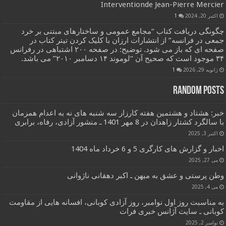
Interventionde Jean-Pierre Mercier
اکتبر 20, 2024
1
چگونگی دریافت کتاب “مجامع عمومی و ساختارهای مبتنی بر خرد
جمعی در فرانسه” از انتشارات ارزان با کلیک کردن تیتر کتاب در
صفحه ای که باز می شود. توضیح: در صفحه ۲۰۰ اشتباهی در رفرانس
۳۴ موجود است که صحیح آن “لوموند ۱۴ دسامبر ۲۰۱۰” می باشد.
ژانویه 29, 2026
1
Random Posts
خبر: هشتاد و هشتمین هفته کارزار سه شنبه های نه به اعدام همزمان
با سالگرد کشتار زاهدان در 8 مهر 1401 ـ منشور آزادی، رفاه، برابری
اکتبر 3, 2025
اخبار و گزارش های کارگری 5 و 6 خرداد ماه 1404
می 27, 2025
وطن پرستی و عشق به میهن ـ اکبر دهقانی ناژوانی
می 4, 2025
به مناسبت روز اول نوامبر، روز آزادی کوبانی، افسانه هایی از مقاومت
کوبانی ـ سایت آژانس خبری فرات
نوامبر 2, 2025