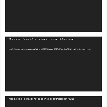
Media error: Format(s) not supported or source(s) not found
دریافت پرونده: http://chiran-echo.org/wp-content/uploads/2026/02/video_2026-02-04_04-21-54.mp4?_=3
Media error: Format(s) not supported or source(s) not found