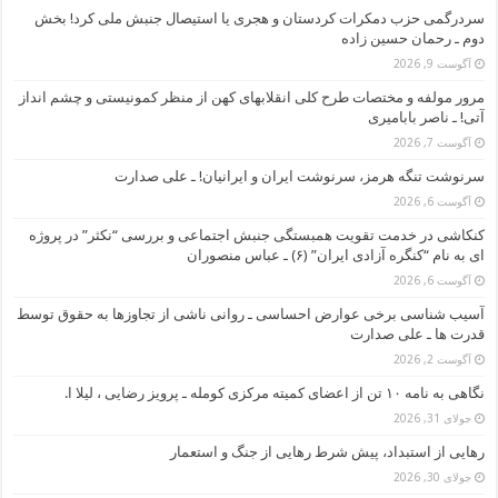
سردرگمی حزب دمکرات کردستان و هجری یا استیصال جنبش ملی کرد! بخش
دوم ـ رحمان حسین زاده
آگوست 9, 2026
مرور مولفه و مختصات طرح کلی انقلابهای کهن از منظر کمونیستی و چشم انداز
آتی! ـ ناصر بابامیری
آگوست 7, 2026
سرنوشت تنگه هرمز، سرنوشت ایران و ایرانیان! ـ علی صدارت
آگوست 6, 2026
کنکاشی در خدمت تقویت همبستگی جنبش اجتماعی و بررسی “نکثر” در پروژه
ای به نام “کنگره آزادی ایران” (۶) ـ عباس منصوران
آگوست 6, 2026
آسیب شناسی برخی عوارض احساسی ـ روانی ناشی از تجاوزها به حقوق توسط
قدرت ها ـ علی صدارت
آگوست 2, 2026
نگاهی به نامه ۱۰ تن از اعضای کمیته مرکزی کومله ـ پرویز رضایی ، لیلا ا.
جولای 31, 2026
رهایی از استبداد، پیش شرط رهایی از جنگ و استعمار
جولای 30, 2026