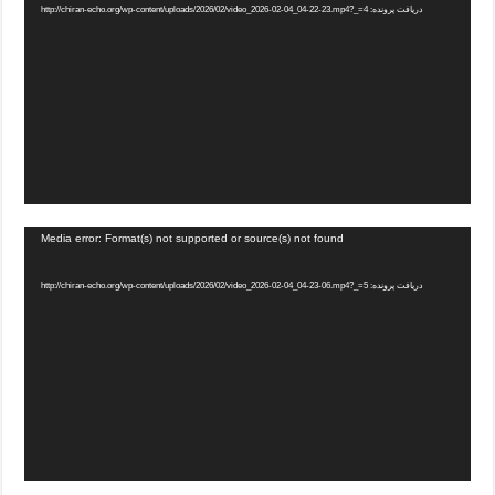
دریافت پرونده: http://chiran-echo.org/wp-content/uploads/2026/02/video_2026-02-04_04-22-23.mp4?_=4
Media error: Format(s) not supported or source(s) not found
دریافت پرونده: http://chiran-echo.org/wp-content/uploads/2026/02/video_2026-02-04_04-23-06.mp4?_=5