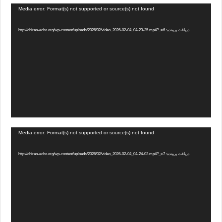
Media error: Format(s) not supported or source(s) not found
دریافت پرونده: http://chiran-echo.org/wp-content/uploads/2026/02/video_2026-02-04_04-23-35.mp4?_=6
Media error: Format(s) not supported or source(s) not found
دریافت پرونده: http://chiran-echo.org/wp-content/uploads/2026/02/video_2026-02-04_04-24-02.mp4?_=7