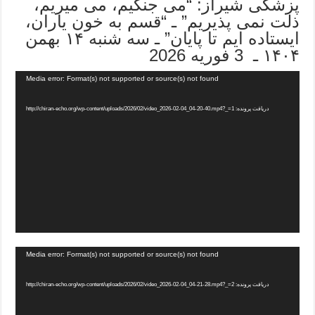
پزشکی شیراز: “می جنگیم، می میریم،
ذلت نمی پذیریم” ـ “قسم به خون یاران،
ایستاده ایم تا پایان” ـ سه شنبه ۱۴ بهمن
۱۴۰۴ ـ 3 فوریه 2026
Media error: Format(s) not supported or source(s) not found
دریافت پرونده: http://chiran-echo.org/wp-content/uploads/2026/02/video_2026-02-04_04-20-40.mp4?_=1
Media error: Format(s) not supported or source(s) not found
دریافت پرونده: http://chiran-echo.org/wp-content/uploads/2026/02/video_2026-02-04_04-21-28.mp4?_=2