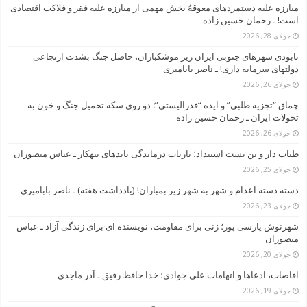
مبارزه علیه دستمزدهای معوقهُ بخش مهمی از مبارزه علیه فقر و فلاکت اقتصادی
است! ـ رحمان حسین زاده
جولای 28, 2026
نابودی شهرهای جنوبی ایران زیر موشکباران، حاصل جنگ بشدت ارتجاعی
دولتهای سرمایه داری! ـ ناصر بابامیری
جولای 26, 2026
چماق “تجزیه طلبی” و ایده “فدرالیستی”: دو روی سکه تحمیل جنگ و خون به
تحولات ایران ـ رحمان حسین زاده
جولای 26, 2026
طناب دار و بن بست استبداد؛ بازتاب درماندگی باندهای تبهکار ـ عباس منصوران
جولای 25, 2026
دسته دسته اعدام و شهر به شهر زیر بمباران! (یادداشت هفته) ـ ناصر بابامیری
جولای 23, 2026
شهرنوش پارسی پور؛ زنی برای مقاومت، نویسنده ای برای زندگی آزاد ـ عباس
منصوران
جولای 20, 2026
افاضات، ادعاها و اتهامات علی جوادی؛ خدا حافظ رفیق ـ آذر ماجدی
جولای 19, 2026