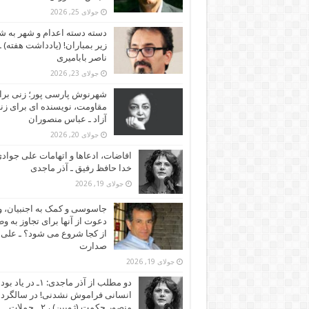
جولای 25, 2026
دسته دسته اعدام و شهر به ش
زیر بمباران! (یادداشت هفته) ـ
ناصر بابامیری
جولای 23, 2026
شهرنوش پارسی پور؛ زنی برا
مقاومت، نویسنده ای برای زن
آزاد ـ عباس منصوران
جولای 20, 2026
افاضات، ادعاها و اتهامات علی جوادی
خدا حافظ رفیق ـ آذر ماجدی
جولای 19, 2026
جاسوسی و کمک به اجنبیان، و
دعوت از آنها برای تجاوز به و
از کجا شروع می شود؟ ـ علی
صدارت
جولای 19, 2026
دو مطلب از آذر ماجدی: ۱ـ در یاد بود
انسانی فراموش نشدنی! در سالگرد
منصور حکمت (ژوبین) ، ۲ ـ حملات