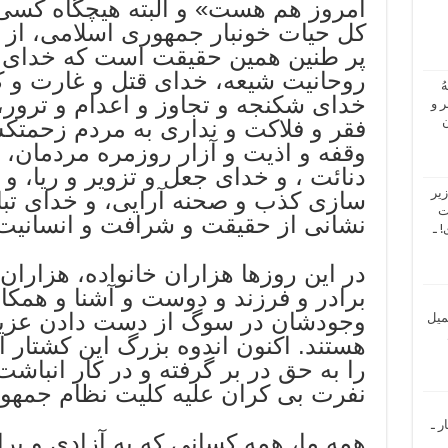
امروز هم هست» و البته هیچگاه کسی
کل حیات خونبار جمهوری اسلامی، از 
پر طنین همین حقیقت است که خدای 
روحانیت شیعه، خدای قتل و غارت و کش
ُ
خدای شکنجه و تجاوز و اعدام و ترور،
 و
ن
فقر و فلاکت و نداری به مردم زحمت
وقفه و اذیت و آزار روزمره مردمان، 
دنائت ، و خدای جعل و تزویر و ریا، 
یر
سازی کذب و صحنه آرایی، و خدای تباه
ت
نشانی از حقیقت و شرافت و انسانیت 
 ـ
در این روزها هزاران خانواده، هزاران 
برادر و فرزند و دوست و آشنا و همکار
وجودشان در سوگ از دست دادن عزیز
میل
هستند. اکنون اندوه بزرگ این ‌کشتار 
را به حق در بر گرفته و در کار انبا
نفرت بی کران علیه کلیت نظام‌ جمهو
ر ـ
همه ما، همه کسانی که به آزادی و بر