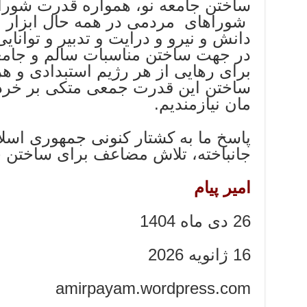
ساختن جامعه نو، همواره قدرت شور
شوراهای مردمی در همه حال ابزار 
دانش و نیرو و درایت و تدبیر و توانا
در جهت ساختن مناسبات سالم و جامع
برای رهایی از هر رژیم استبدادی و ه
ساختن این قدرت جمعی متکی بر خرد 
مان نیازمندیم.
پاسخ ما به کشتار کنونی جمهوری اسلام
جانباخته، تلاش مضاعف برای ساختن 
امیر پیام
26 دی ماه 1404
16 ژانویه 2026
amirpayam.wordpress.com