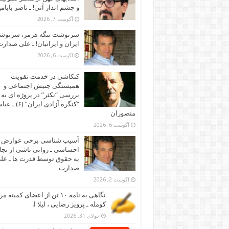
و چشم انداز آتی! ـ ناصر بابام
آگوست 7, 2026
سرنوشت تنگه هرمز، سرنو
ایران و ایرانیان! ـ علی صدار
آگوست 6, 2026
کنکاشی در خدمت تقویت
همبستگی جنبش اجتماعی و
بررسی “نکثر” در پروژه ای به 
“کنگره آزادی ایران” (۶)
منصوران
آگوست 6, 2026
آسیب شناسی برخی عوارض
احساسی ـ روانی ناشی از تجا
به حقوق توسط قدرت ها ـ عل
صدارت
آگوست 2, 2026
نگاهی به نامه ۱۰ تن از اعضای کمیته
کومله ـ پرویز رضایی ، لیلا ا.
جولای 31, 2026