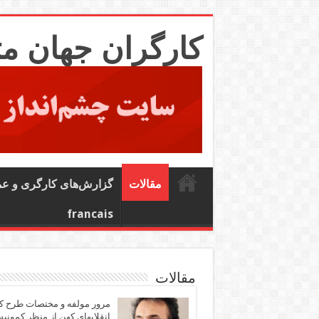
کارگران جهان م
مقالات
گزارش‌های کارگری و ع
francais
مقالات
مرور مولفه و مختصات طرح ک
انقلابهای کهن از منظر کمونی