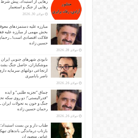
رهایی از استبداد، پیش شرط
رهایی از جنگ و استعمار
جولای 30, 2026
مبارزه علیه دستمزدهای معوقه
بخش مهمی از مبارزه علیه فقر
فلاکت اقتصادی است! ـ رحما
حسین زاده
جولای 28, 2026
نابودی شهرهای جنوبی ایران ز
موشکباران، حاصل جنگ بشد
ارتجاعی دولتهای سرمایه داری!
ناصر بابامیری
جولای 26, 2026
چماق “تجزیه طلبی” و ایده
“فدرالیستی”: دو روی سکه تح
جنگ و خون به تحولات ایران ـ
رحمان حسین زاده
جولای 26, 2026
طناب دار و بن بست استبداد؛
بازتاب درماندگی باندهای تبهکا
عباس منصوران