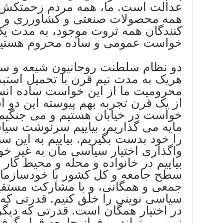
عدالت است. ما، همه مردم زحمتکش و 
همه محصولات صنعتی و کشاورزی و خد
کنندگان همه ثروت موجود، به مدت ی
خواست عمومی و ساده محروم هستیم
دو نظام سلطنت روحانیون شیعه و سل
هریک به مدت نیم قرن با تحمیل استب
محرومیت ما از این خواست ساده انسا
از یک قرن تجربه بهم پیوسته این دو ا
خواست در خیابان هستیم و می جنگیم 
مایه می گذاریم، بیاییم سرنوشت سیا
را خود بدست بگیریم. بیاییم به این س
واگذاری اختیار سیاسی مان به غیر خود
بیاییم در خانواده و محله و محیط کار
سطح جامعه و کل کشور با خودسازمان
جمعی و همگانی، و با مشارکت مستق
سیاسی نوینی را خلق کنیم. قدرتی که 
در اختیار همگان است. قدرتی که دیگر
نیرویی بتواند بر فراز جامعه قرار گرف