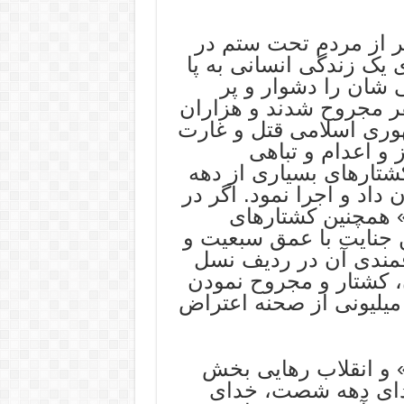
فر از مردم تحت ستم در
 یک زندگی انسانی به پا
شان را دشوار و پر
ر مجروح شدند و هزاران
هوری اسلامی قتل و غارت
 و اعدام و تباهی
کشتارهای بسیاری از دهه
اد و اجرا نمود. اگر در
 همچنین کشتارهای
ن جنایت با عمق سبعیت و
فمندی آن در ردیف نسل
 کشتار و مجروح نمودن
 میلیونی از صحنه اعتراض
» و انقلاب رهایی بخش
خدای دهه شصت، خدای