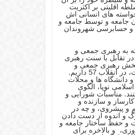
لطه اقلیتی بر اکثریت
خواسته های انسانی اش
ن جامعه و توسط جامعه و
 و حسابرسی شهروندان
که به رهبری جمعی و
در تقابل با سنت رهبری
بخش رهبری جمعی و
شورایی را، اگر چه عمر کوتاهی داشت، در انقلاب 57 داریم.
و دانشگاه ها و محلات
اسلامی نوپا، الگوی
ند. مناسبات شورایی و
کارساز و سازنده و
 و پیشروی، و چه در
وگ و اندوه از دست دادن
یت و حفظ ساختار جامعه و
وزی، و بالاخره برای