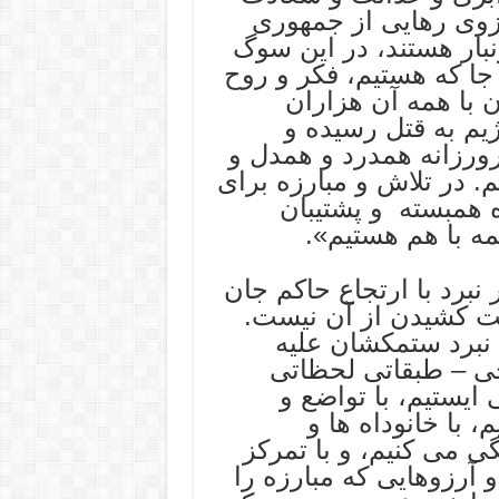
رزوی رهایی از جمهوری
بار هستند، در این سوگ
 جا که هستیم، فکر و روح
 با همه آن هزاران
م به قتل رسیده و
ورزانه همدرد و همدل و
 در تلاش و مبارزه برای
ه همبسته و پشتیبان
ه با هم هستیم».
برد با ارتجاع حاکم جان
ست کشیدن از آن نیست.
 نبرد ستمکشان علیه
خی – طبقاتی لحظاتی
ایستیم، با تواضع و
 با خانوداه ها و
 می کنیم، و با تمرکز
و آرزوهایی که مبارزه را