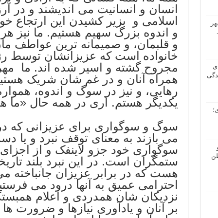
انسان و انسانیت می اندیشند و در آ
اسلامی و بزیر کشیدن این ارتجاع خون
هر
و اندوه بزرگ سهیم هستیم. ما نیز هر
و قلبمان، و صمیمانه ترین عواطف مان
خانواده است که عزیزانشان توسط رژی
مجروح گشته و اسیر شده اند. ما مهر
ی
دگی
همراه آنان و در غم شان شریک هستیم.
رهایی، و نیز در سوگ و اندوه، هموار
یکدیگر هستم. آری در همه حال «ما هم
؛
سوگ و سوگواری برای عزیزانی که در ن
می بازند به معنای توقف نبرد و یا د
سوگواری خود جزو لاینفک و از اجزای
طن
ستمگران است. در این نبرد بلند تاری
هست که در برابر عزیزان جانباخته می 
احترامی عمیق به آنها درود می فرستیم،
نزدیکان شان همدردی و اعلام همبستگی
بر آنان و یادآوری نیازها و ضرورت ها 