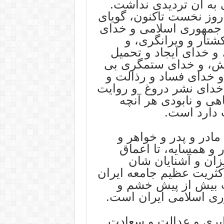
 به آن تردیدی نداشت.
روز نخست تاکنون، گویای
جمهوری اسلامی و خدای
تار و ویرانگری، و
 و خدای ایجاد و تحمیل
کش، و خدای ستمگری بی
و خدای فساد و رذالت و
و خدای نشر دروغ و روایت
ی و نابودی هر آنچه
دارد است‌.
مادر و پدر و خواهر و
 و همسایه، تا اعماق
ان و آشنایان شان
اکثریت عظیم جامعه ایران
شت بیش از پیش خشم و
ری اسلامی ایران است.
ابری و عدالت و سعادت