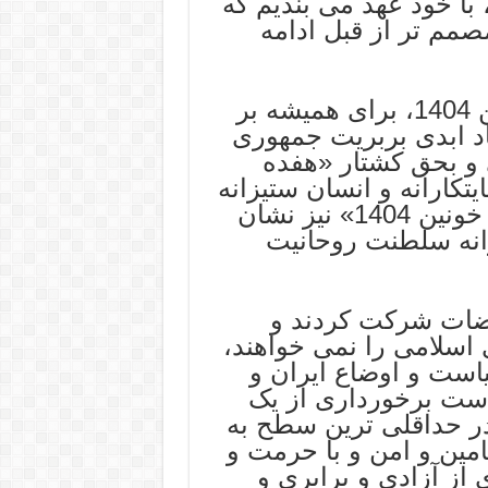
، با خود عهد می بندیم که
صمم تر از قبل ادامه
این جنایت بزرگ، کشتار دی ماه خونین 1404، برای همیشه بر
د ابدی بربریت جمهوری
 و بحق کشتار «هفده
ت جنایتکارانه و انسان ستیزانه
سلطنت پهلوی است، کشتار «دی ماه خونین 1404» نیز نشان
زانه سلطنت روحانیت
اضات شرکت کردند و
اسلامی را نمی خواهند،
است و اوضاع ایران و
ست برخورداری از یک
در حداقلی ترین سطح به
مین و امن و با حرمت و
از آزادی و برابری و