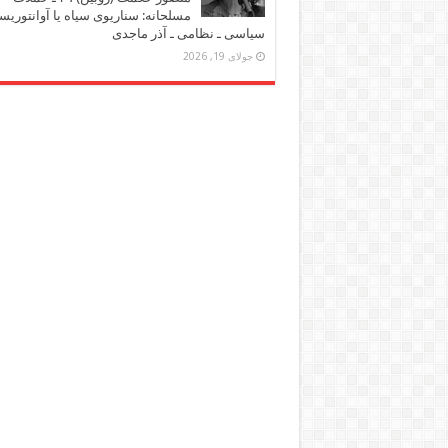
مسلحانه: سناریوی سیاه یا آوانتوریس
سیاسی ـ نظامی ـ آذر ماجدی
جولای 19, 2026