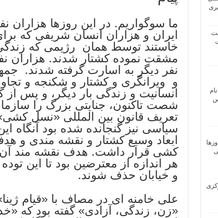
یری
ما سوگواریم. در این روزها هزاران ن
ایران و هزاران انسان شریفی که برای
شت
ت
خاستند توسط همان رژیمی که زندگی 
مشقت نموده کشتار شدند. هزاران نف
نفر دیگر به اسارت گرفته شدند. جم
و ویرانگری و کشتار و شکنجه و تجاوز
نام
انسانیت و زندگی بار دیگر، و پس از 
 ـ عباس
شصت تاکنون، جنایتی بزرگ را سازمان د
تعریف قانون بین المللی «نسل کشی»
سیاسی نیز گنجانده شده بود آنگاه ای
ابعاد وسیع کشتار و نقشه مندی و هد
وزها
کشی قرار داشت. هدف نقشه مند آن،
ی
هر اندازه از معترضین بود تا این توده
و خیابان حذف شوند.
 مرکزی
علی خامنه ای در مصاف با «قیام ژینا
«زن، زندگی، آزادی» گفته بود که «