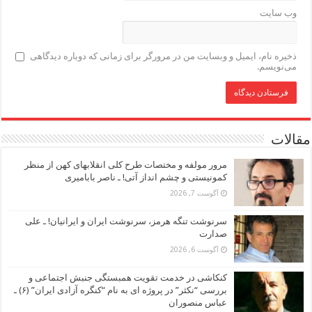
وب‌ سایت
ذخیره نام، ایمیل و وبسایت من در مرورگر برای زمانی که دوباره دیدگاهی
می‌نویسم.
مقالات
مرور مولفه و مختصات طرح کلی انقلابهای کهن از منظر
کمونیستی و چشم انداز آتی! ـ ناصر بابامیری
آگوست 7, 2026
سرنوشت تنگه هرمز، سرنوشت ایران و ایرانیان! ـ علی
صدارت
آگوست 6, 2026
کنکاشی در خدمت تقویت همبستگی جنبش اجتماعی و
بررسی “نکثر” در پروژه ای به نام “کنگره آزادی ایران” (۶) ـ
عباس منصوران