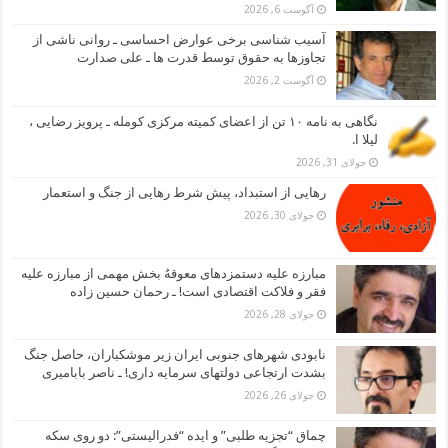
آگوست 6, 2026
آسیب شناسی برخی عوارض احساسی ـ روانی ناشی از
تجاوزها به حقوق توسط قدرت ها ـ علی صدارت
آگوست 2, 2026
نگاهی به نامه ۱۰ تن از اعضای کمیته مرکزی کومله ـ پرویز رضایی ،
لیلا ا.
جولای 31, 2026
رهایی از استبداد، پیش شرط رهایی از جنگ و استعمار
جولای 30, 2026
مبارزه علیه دستمزدهای معوقهُ بخش مهمی از مبارزه علیه
فقر و فلاکت اقتصادی است! ـ رحمان حسین زاده
جولای 28, 2026
نابودی شهرهای جنوبی ایران زیر موشکباران، حاصل جنگ
بشدت ارتجاعی دولتهای سرمایه داری! ـ ناصر بابامیری
جولای 26, 2026
چماق “تجزیه طلبی” و ایده “فدرالیستی”: دو روی سکه