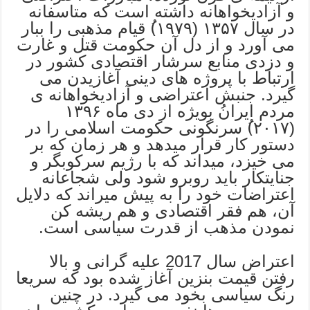
و آزادیخواهانه داشته است که متاسفانه
در سال ۱۳۵۷ (۱۹۷۹)ُ قیام مذهبی را ببار
می آورد و از دل آن حکومت قتل و غارت
و دزدی منابع سرشار اقتصادی کشور در
ارتباط با پروژه های دینی آغازیدن می
گیرد. جنبش اعتراضی و آزادیخواهانه ی
مردم ایرانُ بویژه از دی ماه ۱۳۹۶
(۲۰۱۷)ُ سرنگونی حکومت اسلامی را در
دستور کار قرار میدهد و هر زمان که بر
می خیزد، میداند که با رژیم سرکوبگر و
جنایتکار باید روبرو شود ولی شجاعانه
اعتراضات خود را به پیش میراند که دلایل
آن، هم فقر اقتصادی و هم ریشه کن
نمودن مذهب از قدرت سیاسی است.
اعتراض سال 2017 علیه گرانی و بالا
رفتن قیمت بنزین آغاز شده بود که سریعا
رنگ سیاسی بخود می گیرد. در چنین