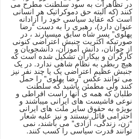
در تظاهرات به سود سلطنت مطرح می
کنند (که البته حق دموکراتیک هر انسانی
است که عقاید سیاسی خود را آزادانه
عنوان دارد)، رهبری را به دست “رضا
پهلوی” پسر شاه سابق میسپارند ، در
صورتیکه اکثریت جنبش اعتراضی کنونی
از جوانان، دانش آموزان، دانشجویان و
کارگران و بیکاران تشکیل شده است که
هیچ ربطی به نظام شاهی ندارد. در یک
جنبش عظیم اعتراضی یک یا چند نفر نیز
می توانند عکس “رضا پهلوی” را حمل
کنند ولی مطمئن باشید که سلطنت
طلبان که همه ی آنها راست افراطی و
نوعی فاشیست های ایرانی میباشند و
بویژه به حقوق سایر ملت های ایرانی
احترامی قائل نیستند و نیز علیه شعار
“زن، زندگی، آزادی” می باشند، نمی
توانند قدرت سیاسی را کسب کنند.