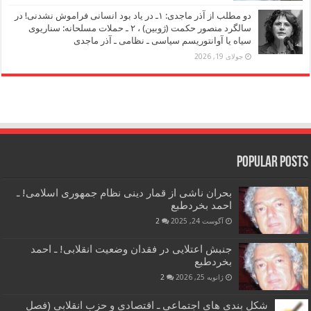
دو مطلب از آذر ماجدی: ۱ـ در یاد بود انسانی فراموش نشدنی! در
سالگرد منصور حکمت (ژوبین) ، ۲ ـ حملات مسلحانه: سناریوی
سیاه یا آوانتوریسم سیاسی ـ نظامی ـ آذر ماجدی
جولای 19, 2026
Popular Posts
بحران ناشی از قمار دینی نظام جمهوری اسلامی! ـ
احمد بخردطبع
آگوست 24, 2025
2
جنبش اعتلایی در فقدان وضعیت انقلابی! ـ احمد
بخردطبع
ژانویه 25, 2026
2
شکل بندی های اجتماعی ـ اقتصادی و حزب انقلابی (فصل