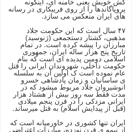
کش خویش یعنی خامنه ای، اینگونه
پروپاگاندها را از روی فریبکاری در رسانه
های ایران منعکس می سازد.
۴۷ سال است که این حکومت جلاد
مذهبی، کشتار دستجمعی (ژنوسید)
مبارزان را پیشه کرده است. در تمام
تاریخ پنج هزار ساله ایران، جمهوری
اسلامی دومین پدیده ای است که بنام
حکومت داخلی، شهروندان ایرانی را قتل
عام نموده است ک اولین آن به سلسله
ی ساسانیان و زمان پادشاهی خسرو
انوشیروان جلاد مربوط میشود که در
مدت فقط سه روز بیش از هشتاد هزار
ایرانی مزدکی را در قرن پنجم میلادی
(قبل از پیدایش اسلام) به قتل میرساند.
ایران تنها کشوری در خاورمیانه است که
از نیمه ی قرن نوزده، مبارزات اعتراضی