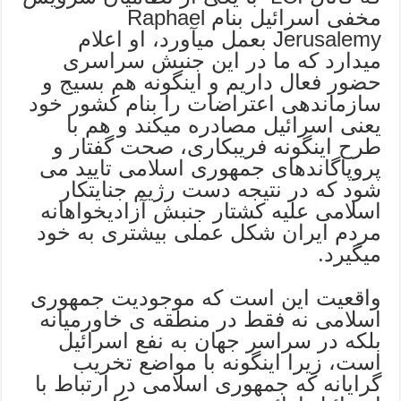
مخفی اسرائیل بنام Raphael
Jerusalemy بعمل میآورد، او اعلام
میدارد که ما در این جنبش سراسری
حضور فعال داریم و اینگونه هم بسیج و
سازماندهی اعتراضات را بنام کشور خود
یعنی اسرائیل مصادره میکند و هم با
طرح اینگونه فریبکاری، صحت گفتار و
پروپاگاندهای جمهوری اسلامی تایید می
شود که در نتیجه دست رژیم جنایتکار
اسلامی علیه کشتار جنبش آزادیخواهانه
مردم ایران شکل عملی بیشتری به خود
میگیرد.
واقعیت این است که موجودیت جمهوری
اسلامی نه فقط در منطقه ی خاورمیانه
بلکه در سراسر جهان به نفع اسرائیل
است، زیرا اینگونه با مواضع تخریب
گرایانه که جمهوری اسلامی در ارتباط با