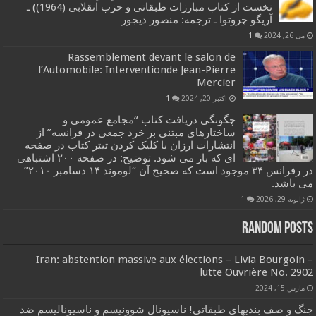
نخست از کتاب مبارزات طبقاتی و حزب انقلابی (1964)) ـ
آریگو چروتوا ـ ترجمه: منصور دیجور
می 26, 2024
1
Rassemblement devant le salon de
l’Automobile: Interventionde Jean-Pierre
Mercier
اکتبر 20, 2024
1
چگونگی دریافت کتاب “مجامع عمومی و
ساختارهای مبتنی بر خرد جمعی در فرانسه” از
انتشارات ارزان با کلیک کردن تیتر کتاب در صفحه
ای که باز می شود. توضیح: در صفحه ۲۰۰ اشتباهی
در رفرانس ۳۴ موجود است که صحیح آن “لوموند ۱۴ دسامبر ۲۰۱۰”
می باشد.
ژانویه 29, 2026
1
Random Posts
Iran: abstention massive aux élections – Livia Bourgoin –
lutte Ouvrière No. 2902
مارس 15, 2024
جنگ و صف بندیهای طبقاتی! ناسیونال شوونیسم و ناسیونالیسم ضد