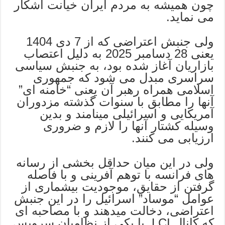
چون همیشه به مردم ایران خیانت آشکار
می نماید.
ولی جنبش اعتراضی که از 7 دی 1404
یعنی 28 دسامبر 2025 به دلیل اعتصاب
بازاریان آغاز شده بود، به جنبش سیاسی
سراسری مبدل می شود که جمهوری
اسلامی همراه رهبر آن یعنی “خامنه ای”
آنها را مطابق با سنوات گذشته مزدوران
آمریکایی و اسرائیلی مینامند و بدین
وسیله کشتار آنها را لازم و ضروری
ارزیابی می کنند.
ولی در این میان حداقل بخشی از رسانه
های فرانسه با توهم آفرینی و با فاصله
گرفتن از حقایق، موجودیت بیشماری از
عوامل “موساد” اسرائیل را در این جنبش
اعتراضی، دخالت میدهند و با مصاحبه ای
که کانال LCI با یکی از نظامیان سرویس