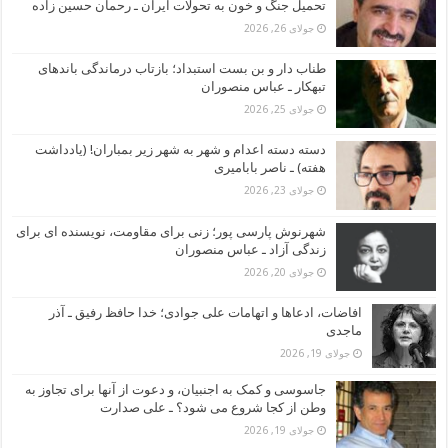
تحمیل جنگ و خون به تحولات ایران ـ رحمان حسین زاده
جولای 26, 2026
طناب دار و بن بست استبداد؛ بازتاب درماندگی باندهای
تبهکار ـ عباس منصوران
جولای 25, 2026
دسته دسته اعدام و شهر به شهر زیر بمباران! (یادداشت
هفته) ـ ناصر بابامیری
جولای 23, 2026
شهرنوش پارسی پور؛ زنی برای مقاومت، نویسنده ای برای
زندگی آزاد ـ عباس منصوران
جولای 20, 2026
افاضات، ادعاها و اتهامات علی جوادی؛ خدا حافظ رفیق ـ آذر
ماجدی
جولای 19, 2026
جاسوسی و کمک به اجنبیان، و دعوت از آنها برای تجاوز به
وطن از کجا شروع می شود؟ ـ علی صدارت
جولای 19, 2026