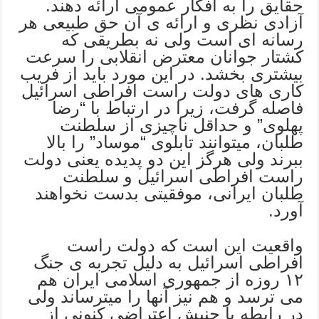
حقایق را به افکار عمومی ارائه دهند.
آزادی نظری و ارائه ی آن حق طبیعی هر
رسانه ای است ولی نه بطریقی که
کشتار جوانان معترض انقلابی را سرعت
بیشتری بخشد. در این مورد باید از فریب
کاری های دولت راست افراطی اسرائیل
فاصله گرفت، زیرا در ارتباط با “رضا
پهلوی” و حداقل ناچیزی از سلطنت
طلبان، میتوانند تابلوی “موساد” را بالا
ببرند ولی هرگز این دو پدیده یعنی دولت
راست افراطی اسرائیل و سلطنت
طلبان ایرانی، موفقیتی بدست نخواهند
آورد.
واقعیت این است که دولت راست
افراطی اسرائیل به دلیل تجربه ی جنگ
۱۲ روزه از جمهوری اسلامی ایران هم
می ترسد و هم نیز آنها را میترساند ولی
در رابطه با جنبش اعتراضی کنونی از