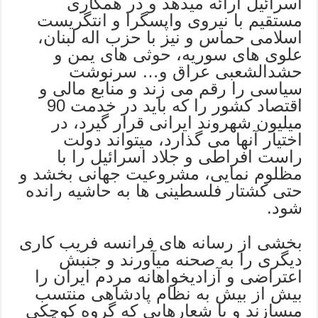
اسرائیل ارائه میدهد و در همکاری
مستقیم با نیروی واپسگرا و انتگریست
اسلامی حماس و نیز با حزب اله لبنان،
علوی های سوریه، حوثی های یمن و
حشدالشعبی عراق و… سرنوشت
سیاسی را رقم می زند و منابع مالی و
اقتصاد کشور را که باید در خدمت 90
میلیون شهروند ایرانی قرار گیرد، در
اختیار آنها می گذارد، میتواند دولت
راست افراطی و جلاد اسرائیل را با
مظلوم نمایی، مشروعیت جهانی بخشد و
حتی کشتار فلسطینی ها به حاشیه رانده
شود.
بخشی از رسانه های فرانسه فریب کاری
دیگری را به صحنه میآورند و جنبش
اعتراضی و آزادیخواهانه مردم ایران را
بیش از بیش به نظام پادشاهی منتسب
میسازند و با شعارهایی که گروه کوچکی