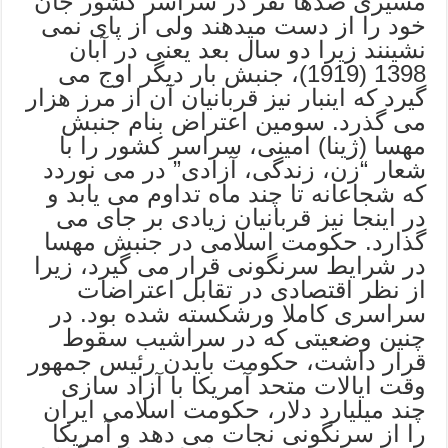
مسیری صدها نفر در سراسر کشور جان
خود را از دست میدهند ولی از پای نمی
نشینند زیرا دو سال بعد یعنی در آبان
1398 (1919)، جنبش بار دیگر اوج می
گیرد که اینبار نیز قربانیان آن از مرز هزار
می گذرد. سومین اعتراض بنام جنبش
مهسا (ژینا) امینی، سراسر کشور را با
شعار “زن، زندگی، آزادی” در می نوردد
که شجاعانه تا چند ماه تداوم می یابد و
در اینجا نیز قربانیان زیادی بر جای می
گذارد. حکومت اسلامی در جنبش مهسا
در شرایط سرنگونی قرار می گیرد، زیرا
از نظر اقتصادی در تقابل اعتراضات
سراسری کاملا ورشکسته شده بود. در
چنین وضعیتی که در سراشیب سقوط
قرار داشت، حکومت بایدن رئیس جمهور
وقت ایالات متحد آمریکا با آزاد سازی
چند میلیارد دلار، حکومت اسلامی ایران
را از سرنگونی نجات می دهد و آمریکا