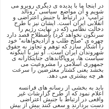
در اینجا ما با پدیده ی دیگری روبرو می
شویم و آن مواضع سیاسی “رونالد
ترامپ” در ارتباط با جنبش اعتراضی و
انقلابی ایران است. ایشان نیز با طرح
دخالت نظامی (که در نهایت رژیم را
سرنگون نخواهد کرد) باصطلاح قصد دارد
چهره ی “صلح طلب و آزادیخواهانه” خود
را آشکار سازد که توهم و تجاوز به حقوق
شهروندان ایران است.. او نیز با اینگونه
سیاست ها، پروپاگاندهای جنایتکارانه ی
جمهوری اسلامی را مشروعیت می
بخشد یعنی کشتار معترضین را سرعت
هر چه بیشتری می دهد.
باید به بخشی از رسانه های فرانسه
اعلام نمود که از طرح گزارشات غیر
واقعی در ارتباط با جنبش اعتراضی
دست بردارند و سعی کنند بیش از بیش