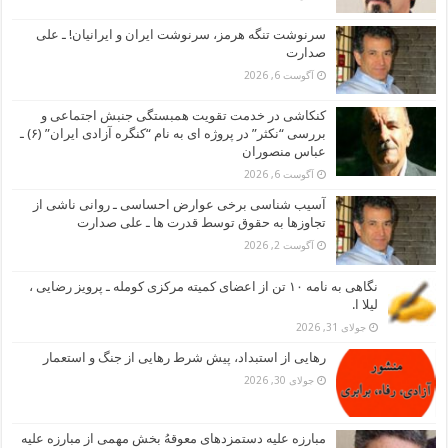
سرنوشت تنگه هرمز، سرنوشت ایران و ایرانیان! ـ علی
صدارت
آگوست 6, 2026
کنکاشی در خدمت تقویت همبستگی جنبش اجتماعی و
بررسی “نکثر” در پروژه ای به نام “کنگره آزادی ایران” (۶) ـ
عباس منصوران
آگوست 6, 2026
آسیب شناسی برخی عوارض احساسی ـ روانی ناشی از
تجاوزها به حقوق توسط قدرت ها ـ علی صدارت
آگوست 2, 2026
نگاهی به نامه ۱۰ تن از اعضای کمیته مرکزی کومله ـ پرویز رضایی ،
لیلا ا.
جولای 31, 2026
رهایی از استبداد، پیش شرط رهایی از جنگ و استعمار
جولای 30, 2026
مبارزه علیه دستمزدهای معوقهُ بخش مهمی از مبارزه علیه