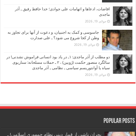
افاضات، ادعاها و اتهامات علی جوادی؛ خدا حافظ رفیق ـ آذر
ماجدی
جولای 19, 2026
جاسوسی و کمک به اجنبیان، و دعوت از آنها برای تجاوز به
وطن از کجا شروع می شود؟ ـ علی صدارت
جولای 19, 2026
دو مطلب از آذر ماجدی: ۱ـ در یاد بود انسانی فراموش نشدنی! در
سالگرد منصور حکمت (ژوبین) ، ۲ ـ حملات مسلحانه: سناریوی
سیاه یا آوانتوریسم سیاسی ـ نظامی ـ آذر ماجدی
جولای 19, 2026
Popular Posts
بحران ناشی از قمار دینی نظام جمهوری اسلامی! ـ