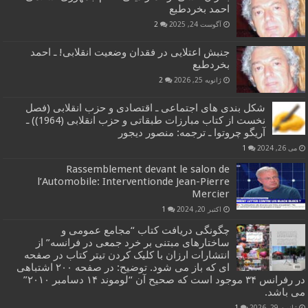
احمد بخردطبع
آگوست 24, 2025
2
جنبش اعتلایی در فقدان وضعیت انقلابی! ـ احمد
بخردطبع
ژانویه 25, 2026
2
شکل بندی های اجتماعی ـ اقتصادی و حزب انقلابی (فصل
نخست از کتاب مبارزات طبقاتی و حزب انقلابی (1964)) ـ
آریگو چروتوا ـ ترجمه: منصور دیجور
می 26, 2024
1
Rassemblement devant le salon de
l’Automobile: Interventionde Jean-Pierre
Mercier
اکتبر 20, 2024
1
چگونگی دریافت کتاب “مجامع عمومی و
ساختارهای مبتنی بر خرد جمعی در فرانسه” از
انتشارات ارزان با کلیک کردن تیتر کتاب در صفحه
ای که باز می شود. توضیح: در صفحه ۲۰۰ اشتباهی
در رفرانس ۳۴ موجود است که صحیح آن “لوموند ۱۴ دسامبر ۲۰۱۰”
می باشد.
ژانویه 29, 2026
1