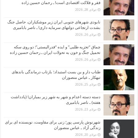
فقر و فلاکت اقتصادی است! ـ رحمان حسین زاده
جولای 28, 2026
نابودی شهرهای جنوبی ایران زیر موشکباران، حاصل جنگ
بشدت ارتجاعی دولتهای سرمایه داری! ـ ناصر بابامیری
جولای 26, 2026
چماق “تجزیه طلبی” و ایده “فدرالیستی”: دو روی سکه
تحمیل جنگ و خون به تحولات ایران ـ رحمان حسین زاده
جولای 26, 2026
طناب دار و بن بست استبداد؛ بازتاب درماندگی باندهای
تبهکار ـ عباس منصوران
جولای 25, 2026
دسته دسته اعدام و شهر به شهر زیر بمباران! (یادداشت
هفته) ـ ناصر بابامیری
جولای 23, 2026
شهرنوش پارسی پور؛ زنی برای مقاومت، نویسنده ای برای
زندگی آزاد ـ عباس منصوران
جولای 20, 2026