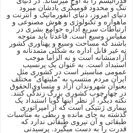
فدرالیسم را به اوج میرساند. در دنیای
تنگ و محدود قومیگری یادشان میرود
دنیای امروز، دنیای انفورماتیک و انترنت و
ماهواره و تکنولوژی و هوش مصنوعی و
ارتباطات سریع اداره جوامع بشری در
مقیاس وسیع است. قاعدتأ باید متوجه
باشند که مساحت وسیع و پهناوری کشور
نه غیر قابل اداره به شکلى متمدنانه و
آزادمنشانه است و نه الزاما موجب
استبداد است. به عنوان یک پرنسیب
عمومى مناسبتر است در کشوری مثل
ایران مردم منتسب به “ملیتهای” مختلف
بعنوان شهروندان آزاد و متساوی‌الحقوق
در چهارچوب کشوری بزرگ زندگى کنند.
نکته دیگر، از نظر اینها گویا استبداد یک
بیماری ژنتیکى است که از امپراتوری
گذشته به جای مانده و ربطى به مناسبات
طبقاتى و آن نیروی طبقاتى ندارد که
قدرت را به دست میگیرد. پرسیدنى