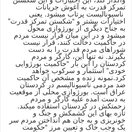
تمرکز قدرت به آغوش جریانات
ناسیونالیست پرتاب میشود. یعنى
اختیارات بیشتر و “شکستن تمرکز قدرت”
به جناح دیگری از بورژوازی محول
میشود و در این میان قرار نیست مردم
در حاکمیت دخالت کنند، قرار نیست
شوراهای مردم قدرت را به دست
بگیرند. نه تنها این، کارگر و مردم
کردستان را این بار “حاکمیت بورژوایى
خودی” استثمار و سرکوب خواهد
کرد.نمونه زنده و مشخص آن حاکمیت
ضد مردمی ناسیونالیسم در کردستان
عراق است. بورژوازی محلى از موقعیت
به دست آمده علیه کارگر و مردم
زحمتکش در کردستان استفاده میکند.
تازه بهای این کشمکش و جنگ و
خونریزی و به جان هم انداختن مردم سر
یک وجب خاک و تعیین مرز “حکومت