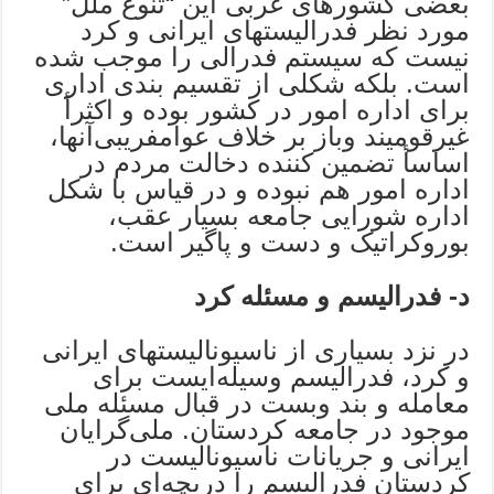
بعضى کشورهای غربى این “تنوع ملل”
مورد نظر فدرالیستهای ایرانى و کرد
نیست که سیستم فدرالى را موجب شده
است. بلکه شکلى از تقسیم بندی اداری
برای اداره امور در کشور بوده و اکثرأ
غیرقومیند وباز بر خلاف عوامفریبى‌آنها،
اساسأ تضمین کننده دخالت مردم در
اداره امور هم نبوده و در قیاس با شکل
اداره شورایى جامعه بسیار عقب،
بوروکراتیک و دست و پاگیر است.
د- فدرالیسم و مسئله کرد
در نزد بسیاری از ناسیونالیستهای ایرانى
و کرد، فدرالیسم وسیله‌ایست برای
معامله و بند وبست در قبال مسئله ملى
موجود در جامعه کردستان. ملى‌گرایان
ایرانى و جریانات ناسیونالیست در
کردستان فدرالیسم را دریچه‌ای برای