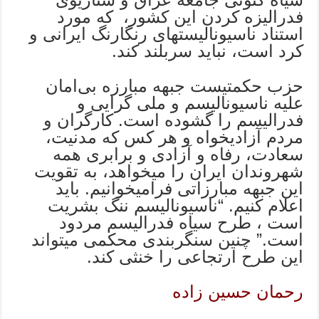
فدرالیزه کردن این کشور، که مورد
استناد ناسیونالیستهای رنگارنگ ایرانى و
کرد است، نباید سربلند کند.
حزب حکمتیست جبهه مبارزه بى‌امان
علیه ناسیونالیسم و ملی گرایی و
فدرالیسم را گشوده است. کارگران و
مردم آزادیخواه و هر کس که مدنیت،
سعادت، رفاه و آزادی و برابری همه
شهروندان ایران را میخواهد، به تقویت
این جبهه مبارزاتى فرامیخوانیم. باید
اعلام کنیم. “ناسیونالیسم ننگ بشریت
است ، طرح سیاه فدرالیسم مردود
است.” چنین سنگربندی محکمی میتواند
این طرح ارتجاعی را خنثی کند.
رحمان حسین زاده