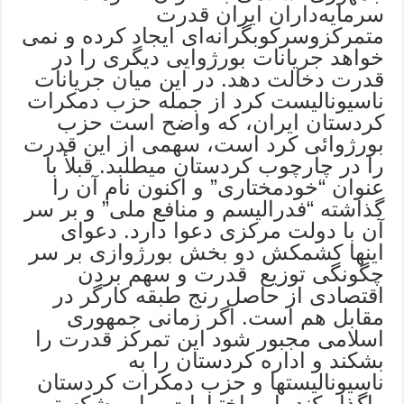
سرمایه‌داران ایران قدرت
متمرکزوسرکوبگرانه‌ای ایجاد کرده و نمى
خواهد جریانات بورژوایى دیگری را در
قدرت دخالت دهد. در این میان جریانات
ناسیونالیست کرد از جمله حزب دمکرات
کردستان ایران، که واضح است حزب
بورژوائى کرد است، سهمى از این قدرت
را در چارچوب کردستان میطلبد. قبلأ با
عنوان “خودمختاری” و اکنون نام آن را
گذاشته “فدرالیسم و منافع ملى” و بر سر
آن با دولت مرکزی دعوا دارد. دعوای
اینها کشمکش دو بخش بورژوازی بر سر
چگونگی توزیع قدرت و سهم بردن
اقتصادی از حاصل رنج طبقه کارگر در
مقابل هم است. اگر زمانى جمهوری
اسلامى مجبور شود این تمرکز قدرت را
بشکند و اداره کردستان را به
ناسیونالیستها و حزب دمکرات کردستان
واگذار کند، این اختیارات و این شکستن