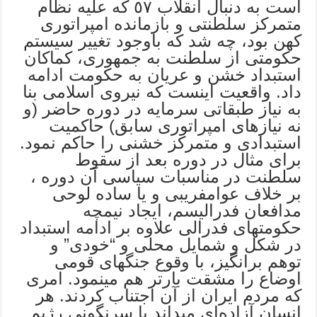
است به دنبال انقلاب ٥٧ که علیه نظام
متمرکز سلطنتى و بازمانده امپراتوری
کهن بود، چه شد که باوجود تغییر سیستم
حکومتى از سلطنت به جمهوری، کماکان
استبداد خشن و عریان به حکومت ادامه
داد. واقعیت اینست که نیروی اسلامى بنا
به نیاز طبقاتى سرمایه در دوره حاضر (و
نه نیازهای امپراتوری سابق) حاکمیت
استبدادی و متمرکز خشنى را حاکم نمود.
برای مثال در دوره بعد از سقوط
سلطنت در مناسبات سیاسى آن دوره ،
بر خلاف عوامفریبى و یا ساده لوحى
مدافعان فدرالیسم، ایجاد نیمچه
حکومتهای فدرالى علاوه بر ادامه استبداد
در شکل و شمایل محلى و “خودی” و
توهم برانگیز، با وقوع جنگهای قومى
اوضاع را مشقت بارتر هم مینمود. امری
که مردم ایران از آن اجتناب کردند. هر
انسان آزاده‌ای میداند با سرنگونى رژیم