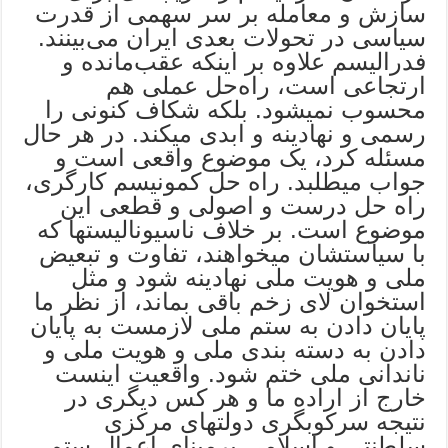
سازش و معامله بر سر سهمى از قدرت
سیاسی در تحولات بعدی ایران مى‌بینند.
فدرالیسم علاوه بر اینکه عقب‌مانده و
ارتجاعی است، راه‌حل عملى هم
محسوب نمیشود. بلکه شکاف کنونى را
رسمى و نهادینه و ابدی میکند. در هر حال
مسئله کرد، یک موضوع واقعى است و
جواب میطلبد. راه ‌حل کمونیسم کارگری،
راه ‌حل درست و اصولى و قطعى این
موضوع است. بر خلاف ناسیونالیستها که
با سیاستشان میخواهند، تفاوت و تبعیض
ملى و هویت ملى نهادینه شود و مثل
استخوان لای زخم باقى بماند، از نظر ما
پایان دادن به ستم ملى لازمست به پایان
دادن به دسته ‌بندی ملى و هویت ملى و
ناندانى ملى ختم شود. واقعیت اینست
خارج از اراده ما و هر کس دیگری در
نتیجه سرکوبگری دولتهای مرکزی
سلطنتى و اسلامى برمبنای اعمال ستم