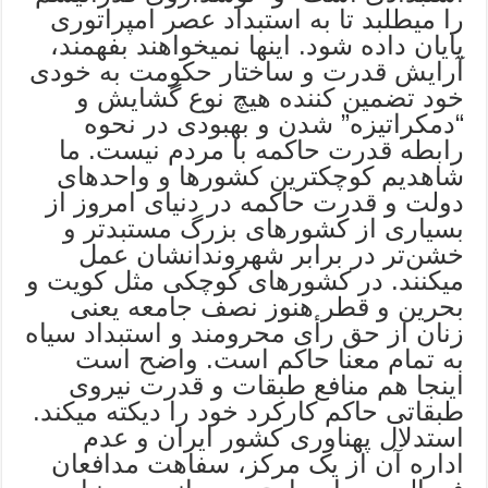
را میطلبد تا به استبداد عصر امپراتوری
پایان داده شود. اینها نمیخواهند بفهمند،
آرایش قدرت و ساختار حکومت به خودی
خود تضمین کننده هیچ نوع گشایش و
“دمکراتیزه” شدن و بهبودی در نحوه
رابطه قدرت حاکمه با مردم نیست. ما
شاهدیم کوچکترین کشورها و واحدهای
دولت و قدرت حاکمه در دنیای امروز از
بسیاری از کشورهای بزرگ مستبدتر و
خشن‌تر در برابر شهروندانشان عمل
میکنند. در کشورهای کوچکى مثل کویت و
بحرین و قطر هنوز نصف جامعه یعنى
زنان از حق رأی محرومند و استبداد سیاه
به تمام معنا حاکم است. واضح است
اینجا هم منافع طبقات و قدرت نیروی
طبقاتى حاکم کارکرد خود را دیکته میکند.
استدلال پهناوری کشور ایران و عدم
اداره آن از یک مرکز، سفاهت مدافعان