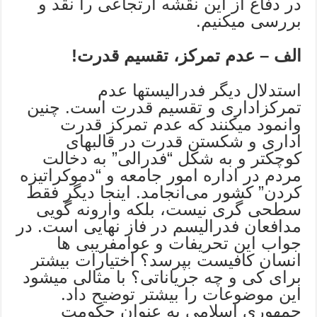
در دفاع از این نقشه ارتجاعی را نقد و
بررسی میکنیم.
الف – عدم تمرکز، تقسیم قدرت!
استدلال دیگر فدرالیستها عدم
تمرکزاداری و تقسیم قدرت است. چنین
وانمود میکنند که عدم تمرکز قدرت
اداری و شکستن قدرت در قالبهای
کوچکتر و به شکل “فدرالى” به دخالت
مردم در اداره امور جامعه و “دموکراتیزه
کردن” کشور مى‌انجامد. اینجا دیگر فقط
سطحی گری نیست، بلکه وارونه گویی
مدافعان فدرالیسم در فاز نهایى است. در
جواب این تحریفات و عوامفریبی ها
انسان کافیست بپرسد؟ اختیارات بیشتر
برای کى و چه جریاناتى؟ با مثالى میشود
این موضوعات را بیشتر توضیح داد.
جمهوری اسلامى به عنوان حکومت