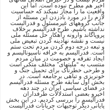
اخیر هم مطرح نبوده است. اما این
واقعيت ما را مجاز نمیکند که حساسیت
لازم را در مورد بادزدن این مسئله از
جانب گروههای غیرمسئول و فدرالیست
نداشته باشیم. طرح فدرالیسم برخلاف
پروپاگاند وارونه راهکار حل مسئله ملی
نیست و نقشه نهادینه کردن تبعیض ملی
و تبعه درجه دوم کردن مردم تحت ستم
است. فدرالیسم به خرافه ناسیونالیسم و
ایجاد تفرقه و خصومت در میان مردم
منتسب به “ملیتهای” مختلف متکى است
و طرحی خطرناک برای تحمیل جنگ و
خونریزی و تباهی برجامعه است. در
بخش اول سابقه طرح مسئله فدرالیسم
در فضای سیاسی ایران در چند دهه
اخیرو بعضی استدلالات طرفداران
فدرالیسم را بررسی کردیم. در این بخش
پایانی دیگر توجیهات جریانات فدرالیست