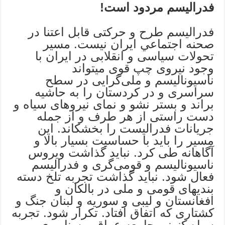
فدرالیسم مردود است!
فدرالیسم طرح و حرکتى قابل اعتنا در
صحنه اجتماعي ایران نیست. مسیر
تحولات سیاسى و انقلابى در ایران با
وجود نیروی چپ قوی ميتواند
ناسیونالیسم و ملى‌گرایى در سطح
سراسری و در کردستان را به حاشیه
براند و بستر نشو و نمای نیروهای سیاه و
دست راستى از هر طرف و از جمله
جریانات فدرالیست را بخشکاند. این
مسیر را بايد با حساسیت بسیار بالا و
آگاهانه طى کرد. نباید گذاشت ویروس
ناسیونالیسم و قومى‌گری و فدرالیسم
فعال شود. نباید گذاشت تجربه تلخ دسته
‌بندیهای قومى و ملى در بالکان و
افغانستان و لیبی و سوریه و لبنان جنگ و
کشتاری که اتفاق افتاد. تکرار شود. تجربه
سیاه کنونى جامعه عراق و سناریوی