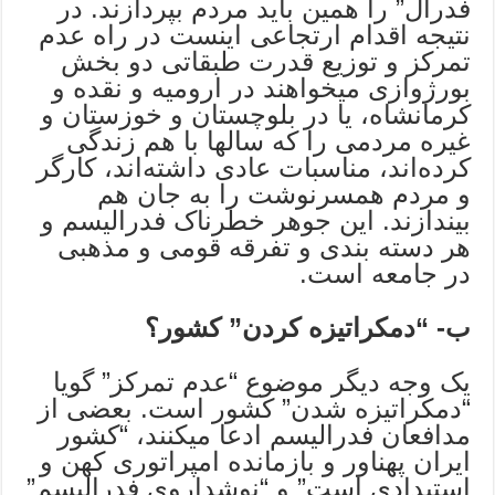
فدرال” را همین باید مردم بپردازند. در
نتیجه اقدام ارتجاعی اینست در راه عدم
تمرکز و توزیع قدرت طبقاتى دو بخش
بورژوازی میخواهند در ارومیه و نقده و
کرمانشاه، یا در بلوچستان و خوزستان و
غیره مردمى را که سالها با هم زندگى
کرده‌اند، مناسبات عادی داشته‌اند، کارگر
و مردم همسرنوشت را به جان هم
بیندازند. این جوهر خطرناک فدرالیسم و
هر دسته بندی و تفرقه قومی و مذهبی
در جامعه است.
ب- “دمکراتیزه کردن” کشور؟
یک وجه دیگر موضوع “عدم تمرکز” گویا
“دمکراتیزه شدن” کشور است. بعضى از
مدافعان فدرالیسم ادعا میکنند، “کشور
ایران پهناور و بازمانده امپراتوری کهن و
استبدادی است” و “نوشداروی فدرالیسم”