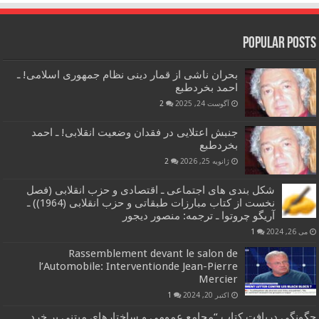
Popular Posts
بحران ناشی از قمار دینی نظام جمهوری اسلامی! ـ
احمد بخردطبع
آگوست 24, 2025
2
جنبش اعتلایی در فقدان وضعیت انقلابی! ـ احمد
بخردطبع
ژانویه 25, 2026
2
شکل بندی های اجتماعی ـ اقتصادی و حزب انقلابی (فصل
نخست از کتاب مبارزات طبقاتی و حزب انقلابی (1964)) ـ
آریگو چروتوا ـ ترجمه: منصور دیجور
می 26, 2024
1
Rassemblement devant le salon de
l’Automobile: Interventionde Jean-Pierre
Mercier
اکتبر 20, 2024
1
چگونگی دریافت کتاب “مجامع عمومی و ساختارهای مبتنی بر خرد