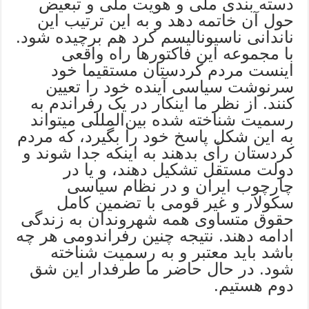
دسته ‌بندی ملى و هویت ملى و تبعیض
حول آن خاتمه دهد و به این ترتیب این
ناندانى ناسیونالیسم کرد هم برچیده شود.
با مجموعه این فاکتورها راه واقعى
اینست مردم کردستان مستقیما خود
سرنوشت سیاسى آینده خود را تعیین
کنند. از نظر ما اینکار در یک رفراندم به
رسمیت شناخته شده‌ بین‌المللى میتواند
به این شکل پاسخ خود را بگیرد، که مردم
کردستان رأی بدهند به اینکه جدا شوند و
دولت مستقل تشکیل دهند، و یا در
چارچوب ایران و در نظام سیاسى
سکولار و غیر قومى با تضمین کامل
حقوق متساوی همه شهروندان به زندگى
ادامه دهند. نتیجه چنین رفراندومى هر چه
باشد باید معتبر و به رسمیت شناخته
شود. در حال حاضر ما طرفدار این شق
دوم هستیم.