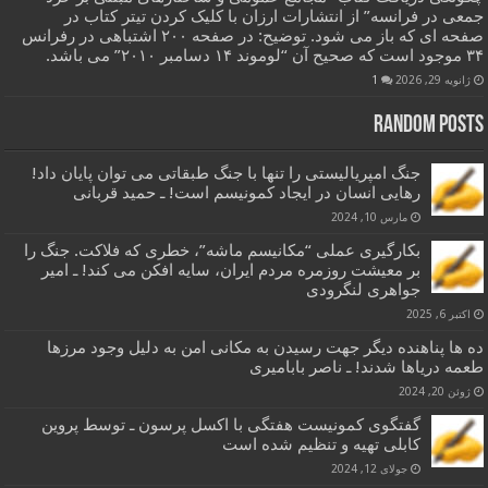
جمعی در فرانسه” از انتشارات ارزان با کلیک کردن تیتر کتاب در
صفحه ای که باز می شود. توضیح: در صفحه ۲۰۰ اشتباهی در رفرانس
۳۴ موجود است که صحیح آن “لوموند ۱۴ دسامبر ۲۰۱۰” می باشد.
ژانویه 29, 2026
1
Random Posts
جنگ امپریالیستی را تنها با جنگ طبقاتی می توان پایان داد!
رهایی انسان در ایجاد کمونیسم است! ـ حمید قربانی
مارس 10, 2024
بکارگیری عملی “مکانیسم ماشه”، خطری که فلاکت. جنگ را
بر معیشت روزمره مردم ایران، سایه افکن می کند! ـ امیر
جواهری لنگرودی
اکتبر 6, 2025
ده ها پناهنده دیگر جهت رسیدن به مکانی امن به دلیل وجود مرزها
طعمه دریاها شدند! ـ ناصر بابامیری
ژوئن 20, 2024
گفتگوی کمونیست هفتگی با اکسل پرسون ـ توسط پروین
کابلی تهیه و تنظیم شده است
جولای 12, 2024