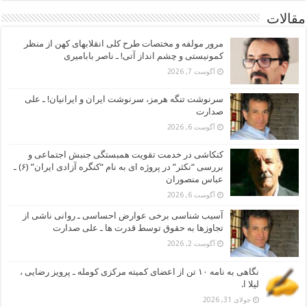
مقالات
مرور مولفه و مختصات طرح کلی انقلابهای کهن از منظر
کمونیستی و چشم انداز آتی! ـ ناصر بابامیری
آگوست 7, 2026
سرنوشت تنگه هرمز، سرنوشت ایران و ایرانیان! ـ علی
صدارت
آگوست 6, 2026
کنکاشی در خدمت تقویت همبستگی جنبش اجتماعی و
بررسی “نکثر” در پروژه ای به نام “کنگره آزادی ایران” (۶) ـ
عباس منصوران
آگوست 6, 2026
آسیب شناسی برخی عوارض احساسی ـ روانی ناشی از
تجاوزها به حقوق توسط قدرت ها ـ علی صدارت
آگوست 2, 2026
نگاهی به نامه ۱۰ تن از اعضای کمیته مرکزی کومله ـ پرویز رضایی ،
لیلا ا.
جولای 31, 2026