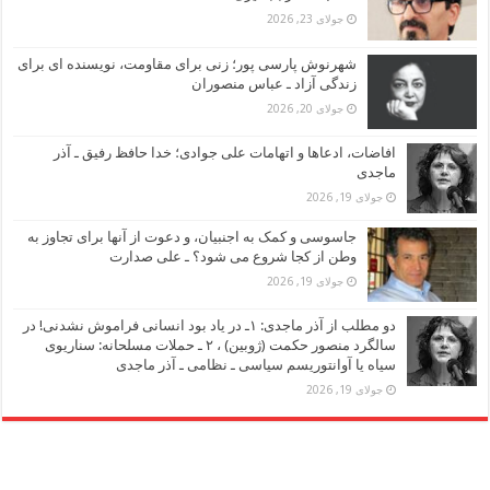
جولای 23, 2026
شهرنوش پارسی پور؛ زنی برای مقاومت، نویسنده ای برای
زندگی آزاد ـ عباس منصوران
جولای 20, 2026
افاضات، ادعاها و اتهامات علی جوادی؛ خدا حافظ رفیق ـ آذر
ماجدی
جولای 19, 2026
جاسوسی و کمک به اجنبیان، و دعوت از آنها برای تجاوز به
وطن از کجا شروع می شود؟ ـ علی صدارت
جولای 19, 2026
دو مطلب از آذر ماجدی: ۱ـ در یاد بود انسانی فراموش نشدنی! در
سالگرد منصور حکمت (ژوبین) ، ۲ ـ حملات مسلحانه: سناریوی
سیاه یا آوانتوریسم سیاسی ـ نظامی ـ آذر ماجدی
جولای 19, 2026