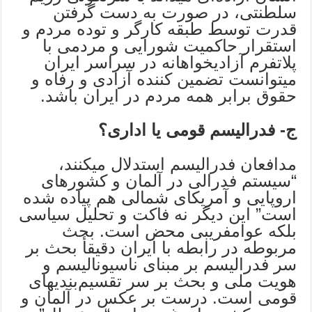
سلطنتى، در صورت به دست گرفتن
قدرت توسط طبقه کارگر و توده مردم و
استقرار حاکمیت شورایى و مردمى با
پلاتفرم آزادیخواهانه در سراسر ایران
میتوانست تضمین کننده آزادی و رفاه و
حقوق برابر همه مردم در ایران باشد.
ج- فدرالیسم قومى یا اداری؟
مدافعان فدرالیسم استدلال میکنند،
“سیستم فدرالى در آلمان و کشورهای
اروپایى و آمریکای شمالى هم پیاده شده
است” این دیگر نه فاکت و تحلیل سیاسى
بلکه عوامفریبى محض است. بحث
مربوطه در رابطه با ایران دقیقأ بحث بر
سر فدرالیسم بر مبنای ناسیونالیسم و
هویت ملی و بحث بر سر تقسیم‌بندیهای
قومى است. درست بر عکس در آلمان و