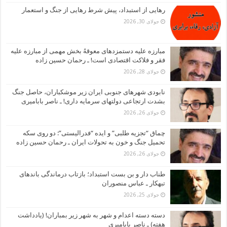
رهایی از استبداد، پیش شرط رهایی از جنگ و استعمار
جولای 30, 2026
مبارزه علیه دستمزدهای معوقهُ بخش مهمی از مبارزه علیه
فقر و فلاکت اقتصادی است! ـ رحمان حسین زاده
جولای 28, 2026
نابودی شهرهای جنوبی ایران زیر موشکباران، حاصل جنگ
بشدت ارتجاعی دولتهای سرمایه داری! ـ ناصر بابامیری
جولای 26, 2026
چماق “تجزیه طلبی” و ایده “فدرالیستی”: دو روی سکه
تحمیل جنگ و خون به تحولات ایران ـ رحمان حسین زاده
جولای 26, 2026
طناب دار و بن بست استبداد؛ بازتاب درماندگی باندهای
تبهکار ـ عباس منصوران
جولای 25, 2026
دسته دسته اعدام و شهر به شهر زیر بمباران! (یادداشت
هفته) ـ ناصر بابامیری