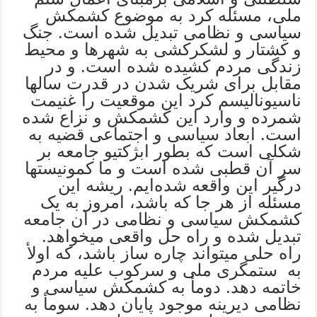
ملی، مسئله کرد به موضوع کشمکش
سیاسى و نظامى تبدیل شده ‌است. جنگ
و کشتار و لشکرکشى به شهرها و محیط
زندگى مردم کشیده شده است. و در
مقابل برای شریک شدن در قدرت سالها
ناسیونالیسم کرد این موقعیت را غنیمت
شمرده و وارد این کشمکش و نزاع شده
است. ابعاد سیاسى و اجتماعى قضیه به
شکلى است که بطور ابژکتیو جامعه بر
سر آن قطبى شده است و ما کمونیستها
درگیر این واقعه شده‌ایم. ریشه این
مسئله از هر جا که باشد، امروز به یک
کشمکش سیاسى و نظامى در آن جامعه
تبدیل شده و راه حل واقعى میخواهد.
راه ‌حلى میتواند چاره ‌ساز باشد، که اولأ
به ستمگری ملى و سرکوب علیه مردم
خاتمه دهد. دومأ به کشمکش سیاسى و
نظامى دیرینه موجود پایان دهد. سومأ به