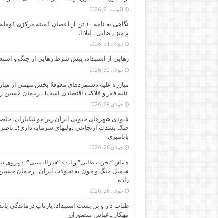
آگوست 2, 2026
نگاهی به نامه ۱۰ تن از اعضای کمیته مرکزی کومله 
پرویز رضایی ، لیلا ا.
جولای 31, 2026
رهایی از استبداد، پیش شرط رهایی از جنگ و استع
جولای 30, 2026
مبارزه علیه دستمزدهای معوقهُ بخش مهمی از مبار
علیه فقر و فلاکت اقتصادی است! ـ رحمان حسین زا
جولای 28, 2026
نابودی شهرهای جنوبی ایران زیر موشکباران، حاص
جنگ بشدت ارتجاعی دولتهای سرمایه داری! ـ ناصر
بابامیری
جولای 26, 2026
چماق “تجزیه طلبی” و ایده “فدرالیستی”: دو روی س
تحمیل جنگ و خون به تحولات ایران ـ رحمان حسین
زاده
جولای 26, 2026
طناب دار و بن بست استبداد؛ بازتاب درماندگی بان
تبهکار ـ عباس منصوران