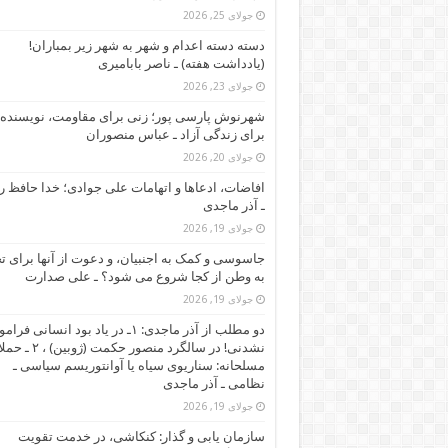
جولای 25, 2026
دسته دسته اعدام و شهر به شهر زیر بمباران!
(یادداشت هفته) ـ ناصر بابامیری
جولای 23, 2026
شهرنوش پارسی پور؛ زنی برای مقاومت، نویسنده 
برای زندگی آزاد ـ عباس منصوران
جولای 20, 2026
افاضات، ادعاها و اتهامات علی جوادی؛ خدا حافظ ر
ـ آذر ماجدی
جولای 19, 2026
جاسوسی و کمک به اجنبیان، و دعوت از آنها برای تج
به وطن از کجا شروع می شود؟ ـ علی صدارت
جولای 19, 2026
دو مطلب از آذر ماجدی: ۱ـ در یاد بود انسانی ف
نشدنی! در سالگرد منصور حکمت (ژوبی
مسلحانه: سناریوی سیاه یا آوانتوریسم سیاسی ـ
نظامی ـ آذر ماجدی
جولای 19, 2026
سازمان یابی و گذار: کنکاشی، در خدمت تقویت