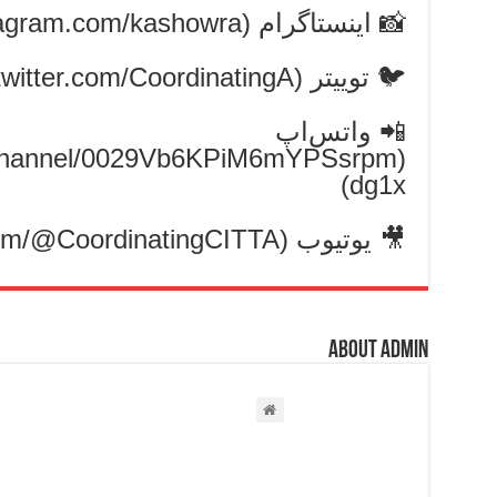
📸 اینستاگرام (http://instagram.com/kashowra)
🐦 توییتر X (https://twitter.com/CoordinatingA)
📲 واتس‌اپ
m/channel/0029Vb6KPiM6mYPSsrpm
dg1x)
🎥 یوتیوب (https://www.youtube.com/@CoordinatingCITTA)
About admin