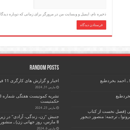
ذخیره نام، ایمیل و وبسایت من در مرورگر برای زمانی که دوباره دیدگ
Random Posts
ـ احمد بخردطبع
اخبار و گزارش های کارگری 11 فروردین ماه 1403
مارس 31, 2024
بخردطبع
حکمتیست
مارس 23, 2024
بی (فصل نخست از کتاب
جنبش “زن، زندگی، آزادی” در زی
8 مارس، روز جهانی زن) ـ منشور آزادی، رفاه، برابری
مارس 6, 2024