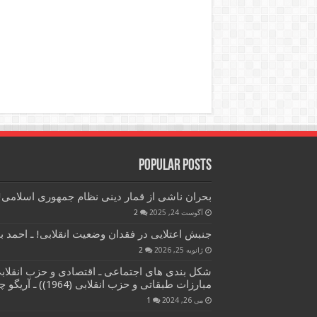
Popular Posts
بحران ناشی از قمار دینی نظام جمهوری اسلامی! 
آگوست 24, 2025
2
جنبش اعتلایی در فقدان وضعیت انقلابی! ـ احمد 
ژانویه 25, 2026
2
شکل بندی های اجتماعی ـ اقتصادی و حزب انقلا
مبارزات طبقاتی و حزب انقلابی (1964)) ـ آریگو چروتوا ـ ترجمه: منصور دیجور
می 26, 2024
1