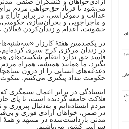
آزادی‌خواهان و کنشگران صنفی–مدنی
می‌شود تا فریاد حق‌خواهی مردم برای
عدالت و دموکراسی، در برابر تاراج و
و ماجراجویی و بحران‌سازی حکومتی،
خشونت، اعدام و زندان‌کردن فعالان 
ای
در یکصدمین هفتهٔ کارزار «سه‌شنبه‌های
در زندان مرکزی کرج سپری کرده‌ایم،
فیق
فاسد حق ندارد انتقام شکست‌های همه‌ج
بگیرد. ما همانند همیشه، همراه مردم د
دغدغه‌های انسانی را از درون سیاهچا
اوز
حکومت بیداد پیگیری می‌کنیم. سکوت 
ایستادگی در برابر اعمال ستمگری که 
راموش
فلاکت جامعه گردیده است، تا پای جان
ن) ، ۲ ـ حملات
مردم ایستاده‌ایم و به‌دنبال پیروزی و 
در ضمن، خواهان آزادی فوری و بی‌قی
مدنی بازداشت‌شده در مشهد و همهٔ آز
سراسر کشور می‌باشیم.