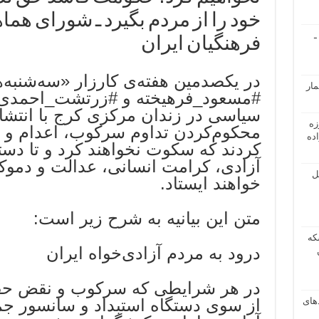
خود را از مردم بگیرد ـ شورای ه
ـ
فرهنگیان ایران
در یکصدمین هفته‌ی کارزار «سه‌شنبه‌ه
مار
#مسعود_فرهیخته و #زرتشت_احمدی_ر
سیاسی در زندان مرکزی کرج با انتشار
زه
محکوم‌کردن تداوم سرکوب، اعدام و زن
ده
کردند که سکوت نخواهند کرد و تا دستی
آزادی، کرامت انسانی، عدالت و دموکر
ل
خواهند ایستاد.
متن این بیانیه به شرح زیر است:
که
درود به مردم آزادی‌خواه ایران
در هر شرایطی که سرکوب و نقض حقوق
دهای
از سوی دستگاه استبداد و سانسور جم