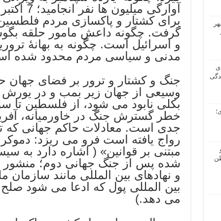
آوارگی میلیو
برای کشتار و پاکسازی مردم فلطسین 
هر
گرفت. چگونه داعش مامور حلقه بگو
و اسرائیل است. چگونه به بهانۀ ترور
مدنی و سیاسی مردم محدود شده اس
ی
دگی
جنگ و کشتار و ترور بر فضای جهان
وسیعی از جهان زیر بمب و در یورش 
بکلی نابود می شود، از فلسطین تا سو
؛
خطر گسترش جنگ در خاورمیانه، آفریقا
جدی است. معادلات حاکم جهانی که تو
رواج یافته است فرو می ریزد: دموک
مبتنی بر قوانین» ( اشاره دارد به سیس
طن
شده پس از جنگ جهانی دوم؛ منشور 
و نهادهای بین المللی مانند سازمان م
بین المللی پول که ادعا می شود صلح
می دهد.)