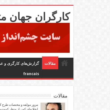
کارگران جهان م
مقالات
گزارش‌های کارگری و ع
francais
مقالات
مرور مولفه و مختصات طرح ک
انقلابهای کهن از منظر کمونی