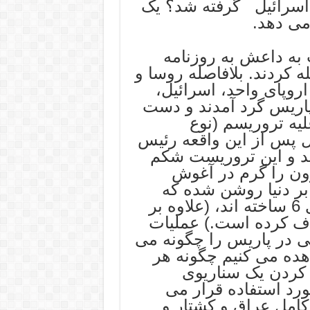
اسرائیل گرفته شد؟ یک
می دهد.
 منتسب به داعش به روزنامه
 کردند. بلافاصله روسا و
مختلف از اروپای واحد، اسرائیل،
پاریس گرد آمدند و دست
یه تروریسم (نوع
ال پس از این واقعه رئیس
د و این تروریست شکم
رون را گرم در آغوش
 بر دنیا روشن شده که
داعش را موساد، سازمان سیا و ام آی 6 ساخته اند، (علاوه بر
راف کرده است.) عملیات
ولتی در پاریس را چگونه می
هده می کنیم چگونه هر
 کردن یک سناریوی
رد استفاده قرار می
 کامل عراق و کشتار و