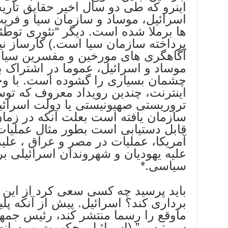
اینرو که طی دو سال اخیر حقایق تاری
اسرائیل، موساد و سازمان سیا و فری
ها برملا شده است. دیگر “تئوری توطئه
پرداخته سازمان سیا است.) کارساز 
آگاهگری های مورخین و مفسرین سیاس
چشمان بسیاری را گشوده است. با وج
اینترنت، چندین رویداد معروف که ت
تروریستی صهیونیستی یا دولت اسرائی
سازمان یافته است بعلت آنکه در زمان
قابل دستیابی است بطور مثال عملیات 
آمریکا، عملیات در مصر و عراق ، علی
علیه یهودیان و شهروندان اسرائیلی ب
سیاسی.*
باید پرسید چه کسی سعی کرد از این ر
برداری کند؟ اسرائیل. پیش از آنکه پل
ماوقع را رسما منتشر کند، رئیس جمهو
سمیتیسم” (اسرائیل، حکومت و رسانه 