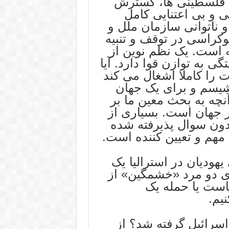
 فلسطینی ها، گسترش
ی و بی اعتنایی کامل
و ناتوانی سازمان ملل و
کراسی در توقف و تنبیه
ه است. یک نظم نوین از
ی به توازن قوا دارد. آیا
را کاملا اشغال می کند
اشیسم و برای یک جهان
 آنچه به بحث معین ما بر
ر جهان است. بسیاری از
بدون سوال پذیرفته شده
 مهم و تعیین کننده است.
هودیان در استرالیا یک
 دو مرد «خشمگین» از
است یا حمله یک
یم.
سرائیل گرفته شد؟ از