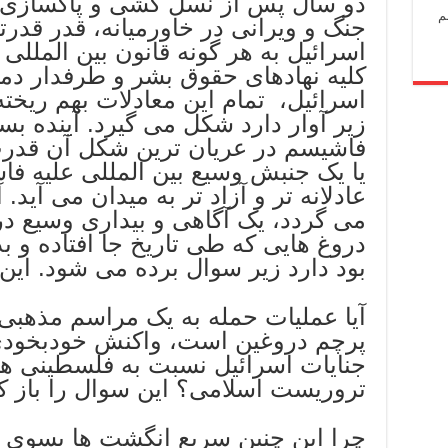
دو سال پس از نسل کشی و پاکسازی
م
جنگ و ویرانی در خاورمیانه، قدر قدرت
اسرائیل به هر گونه قانون بین المللی 
کلیه نهادهای حقوق بشر و طرفدار دمو
اسرائیل، تمام این معادلات بهم ریخت
زیر آوار دارد شکل می گیرد. آینده بستگ
فاشیسم در عریان ترین شکل آن قدرت 
یا یک جنبش وسیع بین المللی علیه ف
عادلانه تر و آزاد تر به میدان می آید.
می گردد، یک آگاهی و بیداری وسیع د
دروغ هایی که طی تاریخ جا افتاده و 
بود دارد زیر سوال برده می شود. این
آیا عملیات حمله به یک مراسم مذهبی ی
پرچم دروغین است، واکنش خودبخودی
جنایات اسرائیل نسبت به فلسطینی ه
تروریست اسلامی؟ این سوال را باز کن
چرا این چنین سریع انگشت ها بسوی ا