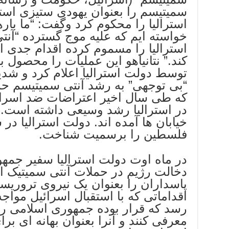
سمیتیسم را بعنوان یهودی ستیزی استف
استرالیا را محکوم کرد وگفت: “ما باره
خواسته ایم که علیه موج گسترده “آنت
استرالیا را مسموم کرده اقدام جدی ان
کند.” نتانیاهو این عملیات را محصو
توسط دولت استرالیا اعلام کرد و شدید
“بی توجهی” به رشد آنتی سمیتیسم حم
که طی سال اخیر اعتراضات ضد اسرا
در استرالیا رشد وسیعی داشته است. چ
فلسطین را برسمیت شناخت.
در ماه اوت دولت استرالیا سفیر جمهو
دخالت رژیم در حملات آنتی سمیتیک 
پاسداران را بعنوان یک نیروی ترور
اقداماتی که با استقبال اسرائیل موا
رسد که قرار بوده جمهوری اسلامی ر
معرفی کنند و آنرا بعنوان بهانه ای بر