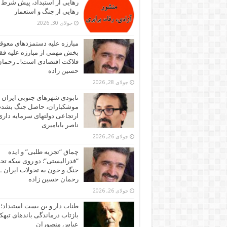
رهایی از استبداد، پیش شرط
رهایی از جنگ و استعمار
جولای 30, 2026
مبارزه علیه دستمزدهای معوقه
بخش مهمی از مبارزه علیه فقر
فلاکت اقتصادی است! ـ رحما
حسین زاده
جولای 28, 2026
نابودی شهرهای جنوبی ایران ز
موشکباران، حاصل جنگ بشد
ارتجاعی دولتهای سرمایه داری!
ناصر بابامیری
جولای 26, 2026
چماق “تجزیه طلبی” و ایده
“فدرالیستی”: دو روی سکه تح
جنگ و خون به تحولات ایران ـ
رحمان حسین زاده
جولای 26, 2026
طناب دار و بن بست استبداد؛
بازتاب درماندگی باندهای تبهکا
عباس منصوران