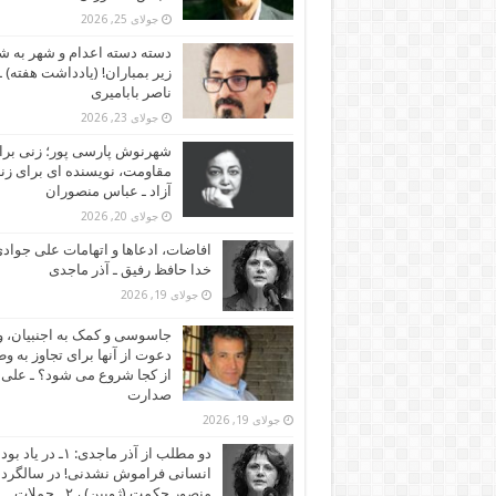
جولای 25, 2026
دسته دسته اعدام و شهر به ش
زیر بمباران! (یادداشت هفته) ـ
ناصر بابامیری
جولای 23, 2026
شهرنوش پارسی پور؛ زنی برا
مقاومت، نویسنده ای برای زن
آزاد ـ عباس منصوران
جولای 20, 2026
افاضات، ادعاها و اتهامات علی جوادی
خدا حافظ رفیق ـ آذر ماجدی
جولای 19, 2026
جاسوسی و کمک به اجنبیان، و
دعوت از آنها برای تجاوز به و
از کجا شروع می شود؟ ـ علی
صدارت
جولای 19, 2026
دو مطلب از آذر ماجدی: ۱ـ در یاد بود
انسانی فراموش نشدنی! در سالگرد
منصور حکمت (ژوبین) ، ۲ ـ حملات