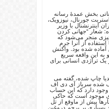
غاتی بخش عمدۀ رسانه
استریت جورنال، نیوزویک،
ان اینترنشنال با وزیر
ه: شعار “جهانی کردن
 چیزی منجر می‌شود که
 استفاده از آنرا جرم
 آماده شده بود. واکنش
 به این واقعه سریع
 یک تراژدی انسانی برای
ا چاپ شده، گفته می
 شده سرباز آی دی اف
 وجود دارد که این حساب
ی موجود است که حاکی
رها پیش از ماوقع از تل
بسیاری بر پرچم دروغین