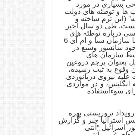
خی بسیاری در مورد
ب ها و توطئه های دولت
” (این ترم ساخته و
نیست. طی دو سال اخیر
ی دربارۀ توطئه های
موساد و اسرائیل، عموما در اشتراک با سازمان سیا و ام آی 6
ود سانسور وسیع در
وسط سازمان های
ل بعنوان پرچم دروغین
 وقوع به ثبت رسیده،
علیه نیروی دریانوردی
ه انگلیس، و در مواردی
رای سوءاستفاده
ویداد تروریستی بهره
یس استرالیا خبر و گزارش
ر اسرائیل “آنتی
های غربی آنتی