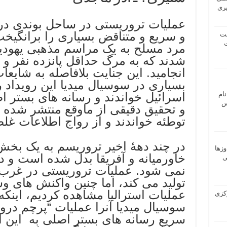
یری
عملیات تروریستی در ساحل بوندی در ا
شت
ت
مرد مسلح به یک مراسم مذهبی یهودیا
شدند که به مرگ حداقل پانزده نفر و 
انجامید. این جنایت بلافاصله به شایعا
بسیاری در سوسیال میدیا این رویداد 
نام
اسرائیل خواندند و رسانه های بستر 
 ـ عباس
و تحقیق دقیقی از ماوقع منتشر شده با
توطئه خواندند و از رواج اطلاعات غل
در چند دهۀ اخیر تروریسم به یک بخش 
وزها
خاورمیانه و آفریقا بدل شده است و د
ی
نمی شود. عملیات تروریستی در غرب
تولید می کند، اما چنین واکنش های و
عملیات استرالیا مشاهده کردیم، این
 مرکزی
سوسیال میدیا آنرا عملیات “پرچم دروغ
سریع رسانه های بستر اصلی به این ا