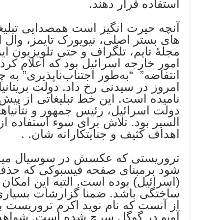
استفاده قرار دهند.
آنچه حیرت انگیز است همصدایی تبلی
های بستر اصلی، نیویورک تایمز، وال 
مجلۀ تایم، تلگراف و حتی تلویزیون ایر
امور خارجه اسرائیل بود که اعلام کرد
انتفاضه” “به‌طور اجتناب‌ناپذیری” به
امروز در سیدنی رخ داد. دولت بریتانیا
نامیده است. این خط تبلیغاتی از پیش
دولت اسرائیل، رئیس جمهور و نتانیاهو
السیر بود. تلاش برای سوء استفاده از
اهداف کثیف و جنایتکارانه شان. .
تروریستی که عکسش در سوسیال میدی
شود برمبنای صفحه فیسبوکی که حذف
(اسرائیل) بوده است. التبه این امکان
ساختگی باشد. ضمنا گزارشات بسیار
از آنست که نام نوید اکرم تروریست با
آویو در گوگل سرچ شده است. شواهد 