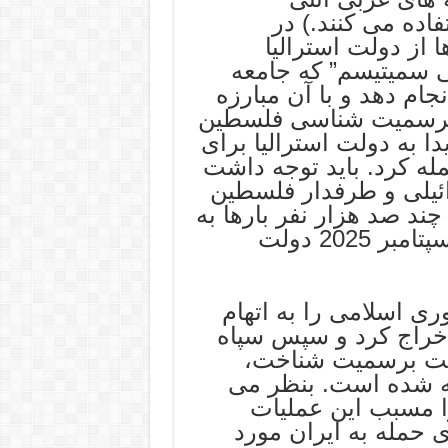
اده می کنند.) در
ا از دولت استرالیا
ی سمیتیسم” که جامعه
جام دهد و با آن مبارزه
ل برسمیت شناسی فلسطین
ا به دولت استرالیا برای
له کرد. باید توجه داشت
ئیلی و طرفدار فلسطین
ند صد هزار نفر بارها به
خیابان ها آمده اند. دولت استرالیا در سپتامبر 2025 دولت
ری اسلامی را به اتهام
اخراج کرد و سپس سپاه
یست برسمیت شناخت،
جه شده است. بنظر می
ا مسبب این عملیات
ای حمله به ایران مورد