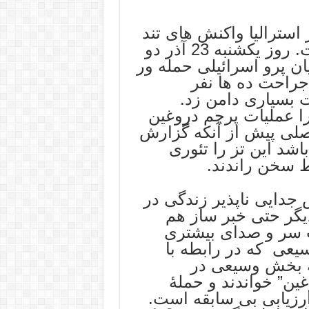
سترالیا واکنش های تند
و سریع و متناقض بسیاری را برانگیخت. روز یکشنبه 23 آذر دو
ن پرو اسرائیلی حمله ور
جراحت ده ها نفر
ت بسیاری دامن زد.
را عملیات پرچم دروغین
اصلی پیش از آنکه گزارش
شد این تز را تئوری
ط سخن راندند.
جدایی ناپذیر زندگی در
یگر حتی خبر ساز هم
 سر و صدای بیشتری
سیعی که در رابطه با
که بخش وسیعی در
ین” خواندند و حملۀ
رزیابی بی سابقه است.