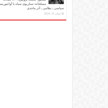
مسلحانه: سناریوی سیاه یا آوانتوریس
سیاسی ـ نظامی ـ آذر ماجدی
جولای 19, 2026