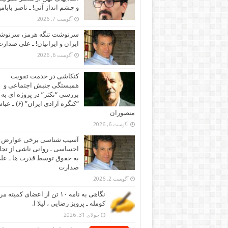
و چشم انداز آتی! ـ ناصر بابام
آگوست 7, 2026
سرنوشت تنگه هرمز، سرنو
ایران و ایرانیان! ـ علی صدار
آگوست 6, 2026
کنکاشی در خدمت تقویت
همبستگی جنبش اجتماعی و
بررسی “نکثر” در پروژه ای به 
“کنگره آزادی ایران” (۶)
منصوران
آگوست 6, 2026
آسیب شناسی برخی عوارض
احساسی ـ روانی ناشی از تجا
به حقوق توسط قدرت ها ـ عل
صدارت
آگوست 2, 2026
نگاهی به نامه ۱۰ تن از اعضای کمیته
کومله ـ پرویز رضایی ، لیلا ا.
جولای 31, 2026