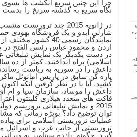
چرا این چنین سریع انگشت ها بسوی 
نگاه سریع به گذشته سرنخ را بدست 
در ژانویه 2015 چند تروریست
ُ
شارلی ابدو و یک فروشگاه یهودی حمله
 و
ن
نمایندگان رسمی 40 کشور 
اردن و محمود عباس رئیس الفتح در 
در دست یکدیگر یک نمایش تبلیغاتی عل
یر
اسلامی) براه انداختند. کمتر از ده س
ت
داعش را در سوریه به ریاست رساندن
 ـ
پاره کن سابق در پاریس امانوئل ماک
کشید. آیا با در نظر گرفتن آنکه اکنون
فاکت های متعدد هیلاری کلینتون اعت
میل
2015 و نمایش تبلیغاتی تروریسم د
توان توضیح داد؟ بویژه زمانی که مشا
عملیات تروریستی اسلامی برای پیاده
تروریستی از جانب غرب و اسرائیل مو
ر ـ
گیرد. چگونه یازده سپتامبر به ویرانی