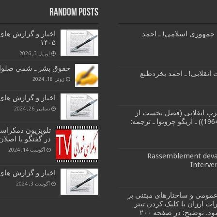
Random Posts
 جمهوری اسلامی! ـ احمد
۱۴۰۵
آوریل 3, 2026
حقوق بشر ـ شمی صلوا
انقلابی! ـ احمد بخردطبع
ژوئن 18, 2024
اخبار و گزارش های کارگری 5
دسامبر 26, 2024
زب انقلابی (فصل نخست از
کتاب مبارزات طبقاتی و حزب انقلابی (1964)) ـ آریگو چروتوا ـ ترجمه:
تلویزیون دمکراسی
در گفتگو با اصلان
آگوست 14, 2024
Rassemblement devan
Interve
اخبار و گزارش های کارگری 12 و 13 
آگوست 3, 2024
مومی و ساختارهای مبتنی بر
ات ارزان با کلیک کردن تیتر
کتاب در صفحه ای که باز می شود. توضیح: در صفحه ۲۰۰