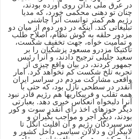
در عرق ملی بدان روی آورده بودند،
چنان تو دهنی محکمی خورد، که مدیا
رژیم هم کمتر توانست آنرا چاشنی
تبلیغاتی کند. اینکه در دور دوم از میان دو
مزدور حلقه به گوش نظام، اصلاح طلب
و تمامیت خواه، جهت تخفیف شکست،
تاکتیکا مزدرو مسعود پزشکیان را بر
سعید جلیلی ترجیح دادند، و آنرا رئیس
جمهور کردند، در بیان واقع چیزی از
تجربه تلخ شکست کم نخواهد کرد. آمار
واقعی مشارکت مردم در سراسر ایران
آنقدر در سطحی نازل بود، که حتی با
همه تقلب و فریبکاریها هم رژیم قادر نبود
آنرا دلبخواه انعکاس خبری دهد. بعبارتی
دیگر حوزهای اخذ رای آنقدر سوت و کور
بودند، دیگر اجر و مواجب بگیران و
سرسپردگان رژیم و آن اقلیت انگل تا
لابیگران و دلالان سیاسی داخل کشور و
خارج کشور هم که منافعشان در بقای