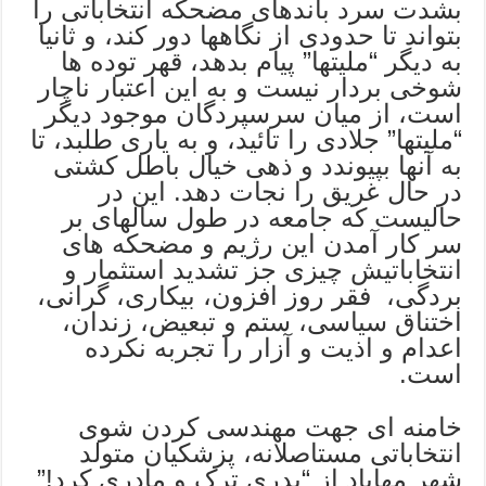
بشدت سرد باندهای مضحکه انتخاباتی را
بتواند تا حدودی از نگاهها دور کند، و ثانیا
به دیگر “ملیتها” پیام بدهد، قهر توده ها
شوخی بردار نیست و به این اعتبار ناچار
است، از میان سرسپردگان موجود دیگر
“ملیتها” جلادی را تائید، و به یاری طلبد، تا
به آنها بپیوندد و ذهی خیال باطل کشتی
در حال غریق را نجات دهد. این در
حالیست که جامعه در طول سالهای بر
سر کار آمدن این رژیم و مضحکه های
انتخاباتیش چیزی جز تشدید استثمار و
بردگی، فقر روز افزون، بیکاری، گرانی،
اختناق سیاسی، ستم و تبعیض، زندان،
اعدام و اذیت و آزار را تجربه نکرده
است.
خامنه ای جهت مهندسی کردن شوی
انتخاباتی مستاصلانه، پزشکیان متولد
شهر مهاباد از “پدری ترک و مادری کرد!”