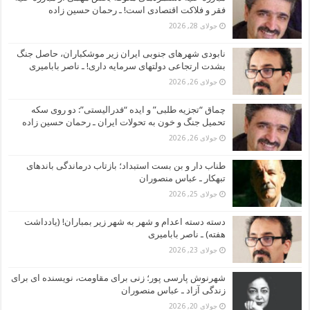
فقر و فلاکت اقتصادی است! ـ رحمان حسین زاده
جولای 28, 2026
نابودی شهرهای جنوبی ایران زیر موشکباران، حاصل جنگ
بشدت ارتجاعی دولتهای سرمایه داری! ـ ناصر بابامیری
جولای 26, 2026
چماق “تجزیه طلبی” و ایده “فدرالیستی”: دو روی سکه
تحمیل جنگ و خون به تحولات ایران ـ رحمان حسین زاده
جولای 26, 2026
طناب دار و بن بست استبداد؛ بازتاب درماندگی باندهای
تبهکار ـ عباس منصوران
جولای 25, 2026
دسته دسته اعدام و شهر به شهر زیر بمباران! (یادداشت
هفته) ـ ناصر بابامیری
جولای 23, 2026
شهرنوش پارسی پور؛ زنی برای مقاومت، نویسنده ای برای
زندگی آزاد ـ عباس منصوران
جولای 20, 2026