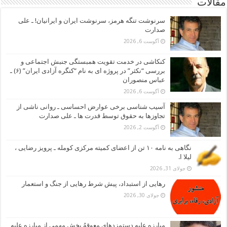
مقالات
سرنوشت تنگه هرمز، سرنوشت ایران و ایرانیان! ـ علی
صدارت
آگوست 6, 2026
کنکاشی در خدمت تقویت همبستگی جنبش اجتماعی و
بررسی “نکثر” در پروژه ای به نام “کنگره آزادی ایران” (۶) ـ
عباس منصوران
آگوست 6, 2026
آسیب شناسی برخی عوارض احساسی ـ روانی ناشی از
تجاوزها به حقوق توسط قدرت ها ـ علی صدارت
آگوست 2, 2026
نگاهی به نامه ۱۰ تن از اعضای کمیته مرکزی کومله ـ پرویز رضایی ،
لیلا ا.
جولای 31, 2026
رهایی از استبداد، پیش شرط رهایی از جنگ و استعمار
جولای 30, 2026
مبارزه علیه دستمزدهای معوقهُ بخش مهمی از مبارزه علیه