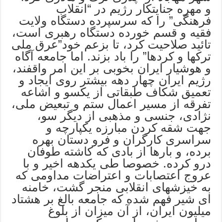
و مهره جنایتکار رژیم در “انقلاب
فرهنگی” را که سرسپرده دستگاه ولایت
فقیه و قسم خورده دستگاه رهبری است،
تائید صلاحیت کرد، تا بزعم خود”عرق ملی
ترکها و کردها” را باد بزند. اما جامعه آگاه
و هوشیار ایران بخوبی بر این امر واقفند،
رژیم ایران چهار دهه بیشتر روی ایجاد و
تعمیق شکاف طبقاتی از یکسو و اشاعه
تفرقه از مسیر اعمال ستم و تبعیض ملی،
نژادی، جنسی و مذهبی از دیگر سو،
جهت شقه کردن مبارزه یکپارچه و
سراسری کارگران و فرو دستان بهره
برده، و بارها از بادی که کاشته طوفان
درو کرده. خصوصا طی یکدهه اخیر و با
عروج اعتصابات و اعتراضات مداومی که
به خیزشهای انقلابی منجر گشت، خامنه
ای شیر فهم شده که جامعه بالغ بر هشتاد
میلیون ایران، از آن میزان از بلوغ