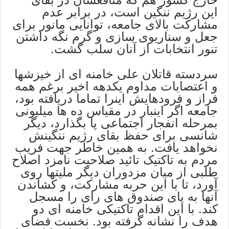
این رژیم ننگین است، در برابر عدم
مشارکت بالای جامعه، توانایی مانور برای
جعل و سناریوی سازی و گرم نگه داشتن
تنور انتخابات از آنان سلب گشت.
سردسته قاتلان علی خامنه ای از خیزشها
و اعتصابات مداوم یکدهه اخیر برغم همه
فراز و فرودهایش اینرا تماما دریافته بود،
جامعه اگر اینبار در مقیاس ده ها میلیونی
بمرحله انفجار اجتماعی پا بگذارد، دیگر
شانسی برای حفظ بقای رژیم ننگینش
نخواهد یافت. به همین خاطر جهت فریب
مردم به تاکتیک تائید صلاحیت نامزد اصلاح
طلبی از میان مزدوران دیگر ملیتها روی
آورد، تا با این حربه مشارکت، و کشاندن
آنها به پای صندوق های رای را مسجل
کند. با این اقدام تاکتیکی خامنه ای دو
هدف را نشانه گرفته بود. نخست فضای