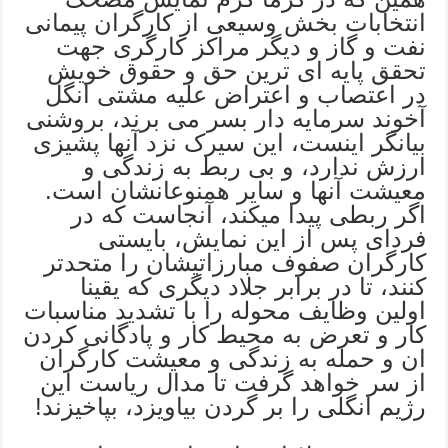
انتخابات بخش وسیعی از کارگران پیمانی
نفت و گاز و دیگر مراکز کارگری جهت
تحقق پایه ای ترین حق و حقوق خویش
در اعتصاب و اعتراض علیه مشتی انگل
آخوند سرمایه دار بسر می برند، بروشنی
بیانگر اینست، این سیرک نزد آنها پشیزی
ارزش ندارد، و بی ربط به زندگی و
معیشت آنها و سایر همنوعانشان است.
اگر ربطی پیدا میکند، آنجاست که در
فردای پس از این نمایش، بایستی
کارگران صفوف مبارزاتیشان را متحدتر
کنند، تا در برابر جلاد دیگری که یقینا
اولین وظایف محوله را با تشدید مناسبات
کار و تعرض به محیط کار و پادگانی کردن
ان و حمله به زندگی و معیشت کارگران
از سر خواهد گرفت تا مدال ریاست این
رژیم انگلی را بر گردن بیاویزد، بپاخیزند!