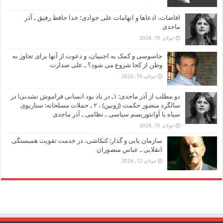
افاضات، ادعاها و اتهامات علی جوادی؛ خدا حافظ رفیق ـ آذر
ماجدی
جولای 19, 2026
جاسوسی و کمک به اجنبیان، و دعوت از آنها برای تجاوز به
وطن از کجا شروع می شود؟ ـ علی صدارت
جولای 19, 2026
دو مطلب از آذر ماجدی: ۱ـ در یاد بود انسانی فراموش نشدنی! در
سالگرد منصور حکمت (ژوبین) ، ۲ ـ حملات مسلحانه: سناریوی
سیاه یا آوانتوریسم سیاسی ـ نظامی ـ آذر ماجدی
جولای 19, 2026
سازمان یابی و گذار: کنکاشی، در خدمت تقویت همبستگی
انقلابی ـ عباس منصوران
جولای 12, 2026