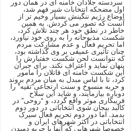
سردسته جلادان خامنه ای در همان دور
اول مضحکه انتخابات شیر فهم شد،
اوضاع رژیم ننگینش بسیار وخیم تر از
آنست که تصور می کردش. به همین
خاطر در نطق خود هر چند تلاش کرد،
شکست مذبوحانه را به روی خود نیاورد،
اما تحریم فعال و عدم مشارکت مردم
چنان تاثیری عمیقی بر وی گذاشته بود،
که نتوانست لحن شکست خفتبارش را
پنهان نماید و اعتراف نکند. برای جبران
این شکست خامنه ای قاتلان را مامور
کرد، تا با لباس مبدل به میان مردم بروند
و حربه منسوخ و سنت ارتجاعی”تقیه” را
دوباره بیازمایند، و شاید این سلاح
فریبکاری موثر واقع گردد، و “روحی” در
کالبد بیجان شوی انتخاباتی در دور دوم
بدمد. اما دور دوم تحریم فعال سیرک
انتخاباتی در اکثر شهرهای ایران و
خصوصا شهرهایی که آنها با حربه دمیدن