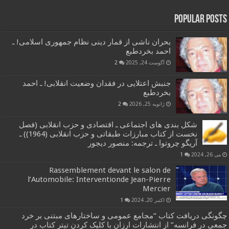
Popular Posts
بحران ناشی از قمار دینی نظام جمهوری اسلامی! ـ
احمد بخردطبع
آگوست 24, 2025
2
جنبش اعتلایی در فقدان وضعیت انقلابی! ـ احمد
بخردطبع
ژانویه 25, 2026
2
شکل بندی های اجتماعی ـ اقتصادی و حزب انقلابی (فصل
نخست از کتاب مبارزات طبقاتی و حزب انقلابی (1964)) ـ
آریگو چروتوا ـ ترجمه: منصور دیجور
می 26, 2024
1
Rassemblement devant le salon de
l’Automobile: Interventionde Jean-Pierre
Mercier
اکتبر 20, 2024
1
چگونگی دریافت کتاب “مجامع عمومی و ساختارهای مبتنی بر خرد
جمعی در فرانسه” از انتشارات ارزان با کلیک کردن تیتر کتاب در