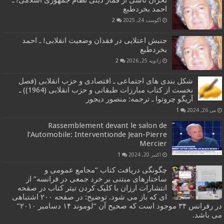
احمد بخردطبع
آگوست 24, 2025
2
جنبش اعتلایی در فقدان وضعیت انقلابی! ـ احمد
بخردطبع
ژانویه 25, 2026
2
شکل بندی های اجتماعی ـ اقتصادی و حزب انقلابی (فصل
نخست از کتاب مبارزات طبقاتی و حزب انقلابی (1964)) ـ
آریگو چروتوا ـ ترجمه: منصور دیجور
می 26, 2024
1
Rassemblement devant le salon de
l’Automobile: Interventionde Jean-Pierre
Mercier
اکتبر 20, 2024
1
چگونگی دریافت کتاب “مجامع عمومی و
ساختارهای مبتنی بر خرد جمعی در فرانسه” از
انتشارات ارزان با کلیک کردن تیتر کتاب در صفحه
ای که باز می شود. توضیح: در صفحه ۲۰۰ اشتباهی
در رفرانس ۳۴ موجود است که صحیح آن “لوموند ۱۴ دسامبر ۲۰۱۰”
می باشد.