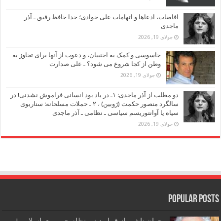
افاضات، ادعاها و اتهامات علی جوادی؛ خدا حافظ رفیق ـ آذر
ماجدی
جولای 19, 2026
جاسوسی و کمک به اجنبیان، و دعوت از آنها برای تجاوز به
وطن از کجا شروع می شود؟ ـ علی صدارت
جولای 19, 2026
دو مطلب از آذر ماجدی: ۱ـ در یاد بود انسانی فراموش نشدنی! در
سالگرد منصور حکمت (ژوبین) ، ۲ ـ حملات مسلحانه: سناریوی
سیاه یا آوانتوریسم سیاسی ـ نظامی ـ آذر ماجدی
جولای 19, 2026
Popular Posts
بحران ناشی از قمار دینی نظام جمهوری اسلامی! ـ