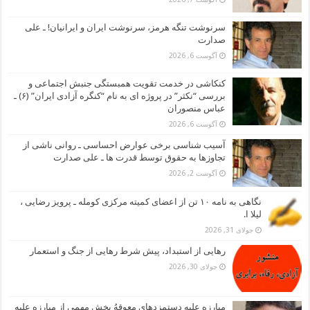
سرنوشت تنگه هرمز، سرنوشت ایران و ایرانیان! ـ علی
صدارت
آگوست 6, 2026
کنکاشی در خدمت تقویت همبستگی جنبش اجتماعی و
بررسی “نکثر” در پروژه ای به نام “کنگره آزادی ایران” (۶) ـ
عباس منصوران
آگوست 6, 2026
آسیب شناسی برخی عوارض احساسی ـ روانی ناشی از
تجاوزها به حقوق توسط قدرت ها ـ علی صدارت
آگوست 2, 2026
نگاهی به نامه ۱۰ تن از اعضای کمیته مرکزی کومله ـ پرویز رضایی ،
لیلا ا.
جولای 31, 2026
رهایی از استبداد، پیش شرط رهایی از جنگ و استعمار
جولای 30, 2026
مبارزه علیه دستمزدهای معوقهُ بخش مهمی از مبارزه علیه