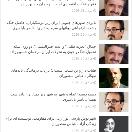
فقر و فلاکت اقتصادی است! ـ رحمان حسین زاده
جولای 28, 2026
نابودی شهرهای جنوبی ایران زیر موشکباران، حاصل جنگ
بشدت ارتجاعی دولتهای سرمایه داری! ـ ناصر بابامیری
جولای 26, 2026
چماق “تجزیه طلبی” و ایده “فدرالیستی”: دو روی سکه
تحمیل جنگ و خون به تحولات ایران ـ رحمان حسین زاده
جولای 26, 2026
طناب دار و بن بست استبداد؛ بازتاب درماندگی باندهای
تبهکار ـ عباس منصوران
جولای 25, 2026
دسته دسته اعدام و شهر به شهر زیر بمباران! (یادداشت
هفته) ـ ناصر بابامیری
جولای 23, 2026
شهرنوش پارسی پور؛ زنی برای مقاومت، نویسنده ای برای
زندگی آزاد ـ عباس منصوران
جولای 20, 2026