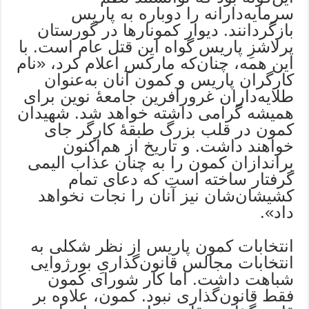
سرمایه‌دارانه را دوباره به پاریس
بازگردانند. دیوار کمونارها در گورستان
پرلاشزِ پاریس گواه این قتل عام است. با
این همه، چنان‌که مارکس اعلام کرد، «نام
کارگران پاریس و کمون آنان به‌عنوان
طلایه‌داران غرورآفرین جامعۀ نوین برای
همیشه گرامی داشته خواهد شد. شهیدان
کمون در قلب بزرگ طبقۀ کارگر جای
خواهند داشت. و تاریخ از هم‌اکنون
براندازان کمون را به چنان عذاب الیمی
گرفتار ساخته است که دعای تمام
کشیشان‌شان نیز آنان را نجات نخواهد
داد».
انتخابات کمون پاریس از نظر شکلی به
انتخابات مجالس قانون‌گذاریِ بورژوایی
شباهت داشت. اما کار شورای کمون
فقط قانون‌گذاری نبود. کمون، علاوه بر