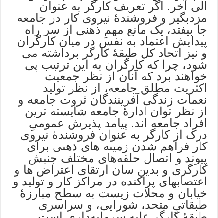
الی آخر. اگر تعریف کارگر به عنوان
مزدبگیر و فروشندۀ نیروی کار در جامعه
جا بیفتد، یک مانع مهمِ ذهنی از سر راه
پیدایش اعتماد به نفس در میان کارگران
و نیز اتحاد کل طبقۀ کارگر برداشته می
شود، چرا که کارگران به این ترتیب پی
خواهند برد که آنان از نظر جمعیت
اکثریت مطلق جامعه، از نظر تولید
نعمات زندگی آفرینندگان ثروت جامعه و
از نظر توان ادارۀ جامعه شایسته ترین
افراد جامعه اند. پیامد پذیرش عمومیِ
درک از کارگر به عنوان فروشندۀ نیروی
کار فراهم شدن زمینه های ذهنی برای
پیوند و اتصال حلقه‌های مختلف جنبش
کارگری و بدین سان ارتقای اعتراض ها و
اعتصابهای پراکنده در مراکز کار و تولید و
خیابان و محلات زیست به سطح مبارزۀ
طبقاتیِ متحد، شورایی، و سراسری
طبقۀ کارگر علیه سرمایه‌داری است.