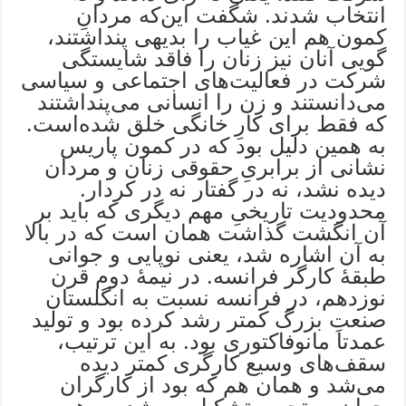
انتخاب شدند. شگفت این‌که مردانِ
کمون هم این غیاب را بدیهی پنداشتند،
گویی آنان نیز زنان را فاقد شایستگی
شرکت در فعالیت‌های اجتماعی و سیاسی
می‌دانستند و زن را انسانی می‌پنداشتند
که فقط برای کارِ خانگی خلق شده‌است.
به همین دلیل بود که در کمون پاریس
نشانی از برابریِ حقوقی زنان و مردان
دیده نشد، نه در گفتار نه در کردار.
محدودیت تاریخیِ مهم دیگری که باید بر
آن انگشت گذاشت همان است که در بالا
به آن اشاره شد، یعنی نوپایی و جوانی
طبقۀ کارگر فرانسه. در نیمۀ دوم قرن
نوزدهم، در فرانسه نسبت به انگلستان
صنعتِ بزرگ کمتر رشد کرده بود و تولید
عمدتا مانوفاکتوری بود. به این ترتیب،
سقف‌های وسیع کارگری کمتر دیده
می‌شد و همان هم که بود از کارگران