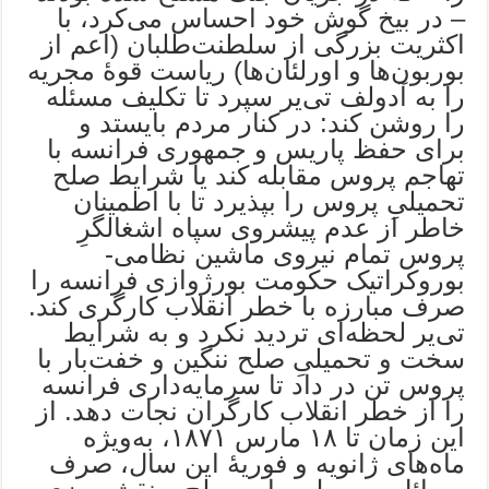
– در بیخ گوش خود احساس می‌کرد، با
اکثریت بزرگی از سلطنت‌طلبان (اعم از
بوربون‌ها و اورلئان‌ها) ریاست قوۀ مجریه
را به آدولف تی‌یر سپرد تا تکلیف مسئله
را روشن کند: در کنار مردم بایستد و
برای حفظ پاریس و جمهوری فرانسه با
تهاجم پروس مقابله کند یا شرایط صلح
تحمیلیِ پروس را بپذیرد تا با اطمینان
خاطر از عدم پیشروی سپاه اشغالگرِ
پروس تمام نیروی ماشین نظامی-
بوروکراتیک حکومت بورژوازی فرانسه را
صرف مبارزه با خطر انقلاب کارگری کند.
تی‌یر لحظه‌ای تردید نکرد و به شرایط
سخت و تحمیلیِ صلح ننگین و خفت‌بار با
پروس تن در داد تا سرمایه‌داری فرانسه
را از خطر انقلاب کارگران نجات دهد. از
این زمان تا ۱۸ مارس ۱۸۷۱، به‌ویژه
ماه‌های ژانویه و فوریۀ این سال، صرف