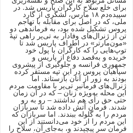
مسائل مربوط به این صلح و نقشه‌ریزی
برای خلع سلاح کارگران پاریس شد. در
سپیده‌دم ۱۸ مارس، لشگری از گارد
ملی، که در اصل برای مقابله با تهاجم
پروس تشکیل شده بود، به فرماندهی دو
تن از ژنرال‌های وفادار به تی‌یر راهی تپۀ
«مون‌مارتر» در اطراف پاریس شد تا
توپ‌هایی را که کارگران با پول خود
خریده و به‌قصد دفاع از پاریس و
جمهوری فرانسه و جلوگیری از پیشروی
سپاهیان پروس در این تپه مستقر کرده
بودند به زور از آنان بازستاند. اما
ژنرال‌های فرمانبرِ تی‌یر با مقاومت مردم
این محله به‌ویژه زنان – که در آن زمان
حتی حق رأی هم نداشتند – رو به رو
شدند. فرمان آتش داده شد تا سربازان
مردم را به گلوله ببندند. اما سربازان که
این مردم را از خود می‌دانستند از این
فرمان سر پیچیدند و، به‌جای آن، سلاح را