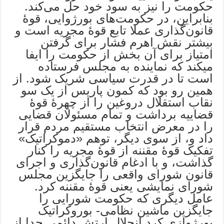
حکومت را نیز به سود خود حل می‌کند.
بنابراین، در حکومت‌های بورژوایی، قوۀ
قانون‌گذاری عملا تابع قوۀ مجریه است و
بیشتر نقش اهرم فشار برای گرفتن
امتیاز برای آن بخش از حکومت را ایفا
می‎کند که نماینده به مجلس فرستاده
است تا در قدرت سیاسی شریک شود. از
همین رو بود که کمون پاریس از یک سو
نقاب استقلال دروغین را از چهرۀ قوۀ
قضاییه برداشت و تمام مسئولان قضایی
را در معرض انتخاب مستقیم مردم قرار
داد و، از سوی دیگر، توهم «دموکراتیک»
تفکیک قوۀ مقننه از قوۀ مجریه را کنار
گذاشت، و با ادغام قانون‌گذاری و اجرای
قانون شورای واقعی را جایگزین مجلس
شورای نمایشی یعنی قوۀ مقننه کرد.
عامل دیگری که حکومت شورایی را
جایگزین ماشین نظامی- بوروکراتیک
بورژوازی ‌کرد انحلال ارتش دائمیِ جدا از