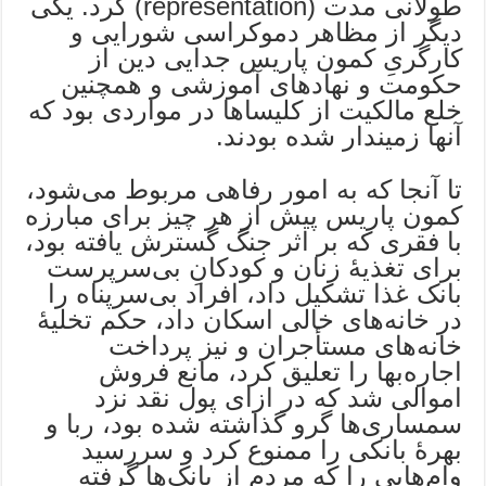
طولانی مدت (representation) کرد. یکی
دیگر از مظاهر دموکراسی شورایی و
کارگریِ کمون پاریس جدایی دین از
حکومت و نهادهای آموزشی و همچنین
خلع مالکیت از کلیساها در مواردی بود که
آنها زمیندار شده بودند.
تا آنجا که به امور رفاهی مربوط می‌شود،
کمون پاریس پیش از هر چیز برای مبارزه
با فقری که بر اثر جنگ گسترش یافته بود،
برای تغذیۀ زنان و کودکانِ بی‌سرپرست
بانک غذا تشکیل داد، افراد بی‌سرپناه را
در خانه‌های خالی اسکان داد، حکم تخلیۀ
خانه‌های مستأجران و نیز پرداخت
اجاره‌بها را تعلیق کرد، مانع فروش
اموالی شد که در ازای پول نقد نزد
سمساری‌ها گرو گذاشته شده بود، ربا و
بهرۀ بانکی را ممنوع کرد و سررسید
وام‌هایی را که مردم‌ از بانک‌ها گرفته