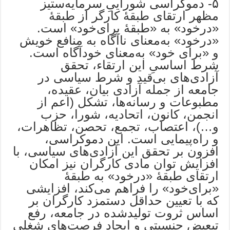
۵- دموکراسی شوراییِ سرمایه‌ستیز
مظهر ارتقای طبقۀ کارگر از طبقۀ
«درخود» به «طبقۀ برای‌خود» است.
«درخود» به‌معنای ناآگاه به منافع خویش
و «برای خود» به‌معنای خود‌آگاه است.
شرط اساسیِ این ارتقاء، تحقق
آزادی‌های بی‌قید و شرط سیاسی در
جامعه از جمله آزادی بیان، عقیده،
مطبوعات و رسانه‌ها، تشکل (اعم از
انجمن، کانون، اتحادیه، شورا، حزب
و…)، اعتصاب، تجمع، تحصن، تظاهرات،
و راه‌پیمایی است. این دموکراسی،
افزون بر تحقق این آزادی‌های سیاسی، با
افزایش توان مادی کارگران نیز امکان
ارتقای طبقۀ «درخود» به طبقۀ
«برای‌خود» را فراهم می‌کند، افزایشی
که با تعیین حداقل دستمزد کارگران بر
اساس ثروت تولیدشده در جامعه، رفع
تبعیض جنسیتی و ایجاد فرصت‌های شغلی