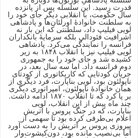
قدرت رسید. این سلسله پس از پانزده
سال حکومت، با انقلابی دیگر جای خود را
به سلطنت خانوادۀ اورلئان‌ها و پادشاهی
لویی فیلیپ داد، سلطنتی که این بار نه
اشرافیت فئودالی بلکه سرمایۀ بانکداران
فرانسه را نمایندگی می‌کرد. پادشاهی
لویی فیلیپ نیز با انقلاب ۱۸۴۸ به زیر
کشیده شد و جای خود را به جمهوری
دوم فرانسه داد. اما سه سال بعد، در
جریان کودتایی که کاریکاتوری از کودتای
ناپولئون بود، لویی بناپارت، فرد دیگری از
همان خانوادۀ ناپولئون، امپراتوری دیگری
بر پا کرد که تا انقلاب ۱۸۷۰ ادامه داشت.
چند ماه پیش از این انقلاب، لویی
بناپارت، که در جنگ پروس با اتریش
اعلام بی‌طرفی کرده بود تا سهمی از
پیروزی پروس بر اتریش را به دست آورد
اما بی‌نصیب مانده بود، دون‌کیشوت‌وار