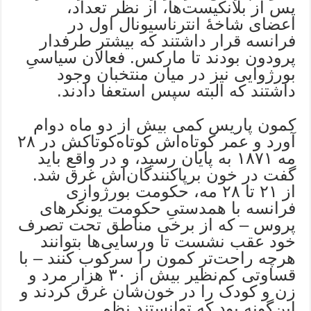
پس از بلانکیست‌ها، از نظر تعداد،
اعضای شاخۀ انترناسیونال اول در
فرانسه قرار داشتند که بیشتر طرفدار
پرودون بودند تا مارکس. فعالان سیاسیِ
بورژوایی نیز در میان منتخبان وجود
داشتند که البته سپس استعفا دادند.
کمون پاریس کمی بیش از دو ماه دوام
آورد و عمر کوتاه‌اش کوتاه‌کوتاکش در ۲۸
مه ۱۸۷۱ به پایان رسید، و در واقع باید
گفت در خون برپاکنندگان‌اش غرق شد.
از ۲۱ تا ۲۸ مه، حکومت بورژوازی
فرانسه با همدستیِ حکومت یونکرهای
پروس – که از برخی مناطق تحت تصرف
خود عقب نشست تا ورسایی‌ها بتوانند
هرچه راحت‌تر کمون را سرکوب کنند – با
قساوتی کم‌نظیر بیش از ۳۰ هزار مرد و
زن و کودک را در خون‌شان غرق کردند و
این‌گونه بود که توانستند نظم