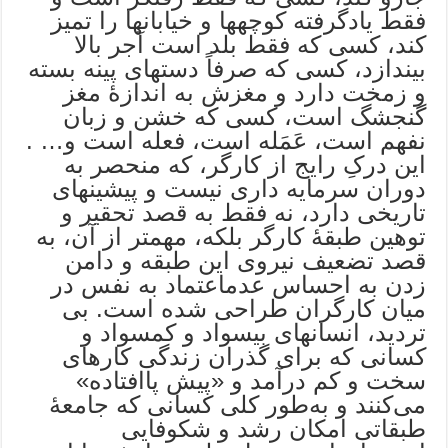
فقط یادگرفته کوچهها و خیابانها را تمیز
کند، کسی که فقط بلد است آجر بالا
بیندازد، کسی که صرفاً دستهای پینه بسته
و زمخت دارد و مغزش به اندازۀ مغز
گنجشگ است، کسی که خشن و زبان
نفهم است، عَمَله است، فعله است و… .
این درکِ رایج از کارگر، که منحصر به
دوران سرمایه داری نیست و پیشینهای
تاریخی دارد، نه فقط به قصد تحقیر و
توهین طبقۀ کارگر بلکه، مهمتر از آن، به
قصد تضعیف نیروی این طبقه و دامن
زدن به احساس عدماعتماد به نفس در
میان کارگران طراحی شده است. بی
تردید، انسانهای بیسواد و کمسواد و
کسانی که برای گذران زندگی کارهای
سخت و کم درآمد و «پیش پاافتاده»
می‌کنند و به‌طور کلی کسانی که جامعۀ
طبقاتی امکان رشد و شکوفایی