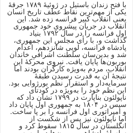
با فتح زندان باستیل در ژوئیۀ ۱۷۸۹ جرقۀ
یکی از مهم‌ترین نقاط عطف تاریخ انسان
یعنی انقلاب کبیر فرانسه زده شد. این
انقلاب در جریان پیشرویِ خود جمهوری
اول فرانسه را در سال ۱۷۹۲ بنیاد
گذاشت و، با رأی مجلسِ این جمهوری،
پادشاه فرانسه، لویی شانزدهم، اعدام
شد و بدین‌سان سلطنت اشرافیِ خاندان
بوربون‌ها پایان یافت. نیروی محرکۀ این
انقلاب، مردم به‌ویژه کارگران بودند اما
نتیجۀ آن به قدرت رسیدن طبقۀ
سرمایه‌دار و استقرار نظم بورژوایی بود.
این نظم خود را به‌ویژه در کودتای
ناپولئون بناپارت در ۱۷۹۹ نشان داد که
سپس در ۱۸۰۴ به جمهوری اول پایان داد
و امپراتوری اول فرانسه را بر پا ساخت.
اما ناپولئون نیز پس از شکست از
انگلستان در سال ۱۸۱۵ سقوط کرد و
سلسلۀ پادشاهیِ بوربون‌ها دوباره به