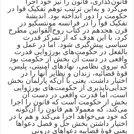
قانون‌گذاری، قانون را نیز خود اجرا
می‌کرد و به‌این ترتیب توهم تفکیک قوا در
حکومت را دور انداخته بود. اندیشۀ
تفکیک قوا را در فرانسه مونتسکیو در
قرن هجدهم در کتاب روح‌القوانین مطرح
کرد، با این هدف‌ که از تمرکز قدرت
سیاسی پیش‌گیری شود. اما در عمل و
بالفعل در حکومت‌های بورژوایی قدرت
واقعی در دست آن بخش از حکومت بود
که نیروی نظامی، نهادهای امنیتی، پلیس،
قوۀ قضائیه، زندان و نظایر آنها را در
اختیار داشت. یعنی با آن‌که پارلمان بخش
جدایی‌ناپذیری از حکومت‌های بورژوایی
است، اما قدرت واقعی در دست آن
بخش از حکومت است که قانون را اجرا
می‌کند، که معمولا هم قانون را آن‌گونه
که خود می‌خواهد اجرا می‌کند و هم با در
اختیار داشتن بخش حل و فصل دعواها
یعنی قوۀ قضاییه دعواهای درونی