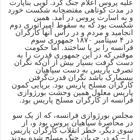
علیه پروس اعلام جنگ کرد. لویی بناپارت
در مدت کوتاهی مفتضحانه شکست خورد
و به اسارت پروس در‌ آمد. همین
شکست بود که به سقوط امپراتوری دوم
انجامید و مردم و در رأس آنها کارگران
در ۴ سپتامبر ۱۸۷۰ جمهوری سوم
فرانسه را بر پا ساختند. اما حکومت
موقتی که در این جمهوری قدرت را به
دست گرفت بسیار بیش از آن‌که نگران
تصرف پاریس به دست سپاهیان
بیسمارک باشد نگران قدرت‌گرفتن
کارگران مسلح پاریس بود. برپایی کمون
پاریس معلول همین وحشت بورژوازی
فرانسه از کارگران مسلح پاریس بود.
مجلس بورژوازی فرانسه، که از یک سو
در محاصرۀ سپاهیان پروس بود و، از
سوی دیگر، خطر انقلاب کارگران پاریس
را – که در جریان جنگ مسلح شده بودند