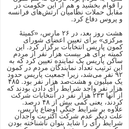
را قوام بخشید و هم از این حکومت در
مقابل حملات نظامیان ارتش‌های فرانسه
و پروس دفاع کرد.
هشت روز بعد، در ۲۶ مارس، «کمیتۀ
مرکزی» برای تعیین اعضای شورای
کمون پاریس انتخابات برگزار کرد. این
کمیته برای هر بیست هزار نفر از مردم
ساکن پاریس یک نماینده تعیین کرد که به
این ترتیب تعداد نمایندگان مردم در کمون
۹۲ نفر می‌شد، زیرا جمعیت پاریس حدود
یک میلیون و هشت‌صد هزار نفر بود. ۴۸۵
هزار نفر واجد شرایط رأی دادن بودند که
از آنها ۲۳۳ هزار نفر در انتخابات شرکت
کردند، یعنی کمی بیش از ۴۸ درصد.
علاوه بر شرایط جنگیِ اوضاع پاریس،
علت دیگر عدم شرکت اکثریت واجدان
شرایط رأی را شاید بتوان ناشناخته بودن