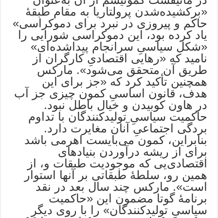
«برکشیده‌شدن پرولتاریا به مقام طبقۀ
حاکم و پیروزی در نبرد برای دموکراسی»
یاد کرده بود، این دموکراسی شورایی را
«شکل سیاسیِ سرانجام پیداشده‌ای»
نامید که «رهایی اقتصادیِ کارگران از
طریق آن متحقق می‌شود». مارکس
همچنین تأکید کرد که «جز برای این
هدف، قانون اساسیِ کمون چیزی جز آب
در هاون کوبیدن و خیال باطل نبود.
حاکمیت سیاسیِ تولیدکنندگان با تداوم
بردگی اجتماعیِ آنان مغایرت دارد.
بنابراین، کمون می‌بایست اهرمی باشد
برای از ریشه درآوردن بنیادهای
اقتصادی‌یی که موجودیت طبقات و، از
همین رو، سلطۀ طبقاتی بر آنها استوار
است». مارکس چند سال بعد در نقد
برنامۀ گوتا مضمون این «حاکمیت
سیاسیِ تولیدکنندگان» را با روی دیگرِ