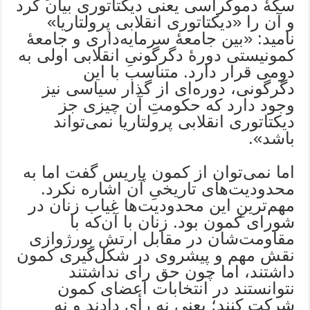
سکۀ دموکراسی یعنی دیکتاتوری بیان کرد
و آن را «دیکتاتوری انقلابی پرولتاریا»
نامید: «بین جامعۀ سرمایه‌داری و جامعۀ
کمونیستی دورۀ دگرگونیِ انقلابی اولی به
دومی قرار دارد. متناسب با این
دگرگونی، دوره‌ای از گذار سیاسی نیز
وجود دارد که حکومتِ آن چیزی جز
دیکتاتوری انقلابی پرولتاریا نمی‌تواند
باشد».
اما نمی‌توان از کمون پاریس گفت اما به
محدودیت‌های تاریخیِ آن اشاره نکرد.
مهم‌ترینِ این محدودیت‌ها غیاب زنان در
شورای کمون بود. زنان با آن‌که با
مقاومت‌شان در مقابل ارتش بورژوازی
نقش مهم و پیشروی در شکل‌گیری کمون
داشتند، اما چون حق رأی نداشتند
نتوانستند در انتخابات اعضای کمون
شرکت کنند؛ یعنی نه رأی دادند و نه