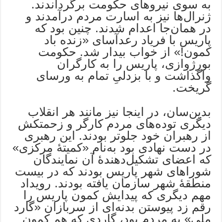
به سوی نیروهای حکومت برگرداندند.
ژنرال‌ها نیز به اسارت مردم درآمدند و
در همان‌جا اعدام شدند. چنین بود که
پاریس با فریاد رعد‌آسای «زنده باد
کمون!» از خواب بیدار شد. حکومت
بورژوازی، پاریس را به کارگران
واگذاشت و با بزدلیِ تمام به ورسای
گریخت.
بدین‌سان، در اینجا نیز مانند هر انقلاب
دیگری توده‌های مردم کارگر و زحمتکش
از رهبران خود جلوتر بودند. این رهبری
در دست نهادی بود به‌نام «کمیتۀ مرکزی»
که اعضای تشکیل‌دهندۀ آن نمایندگان
شوراهای شهر پاریس بودند که در بیست
منطقۀ شهر سازمان یافته بودند. رویداد
مهم دیگری که پیدایش کمون پاریس را
رقم زد پیوستن بدنه‌ای از سربازان «گارد
ملی» به مردم بود، گاردی که هم کمون