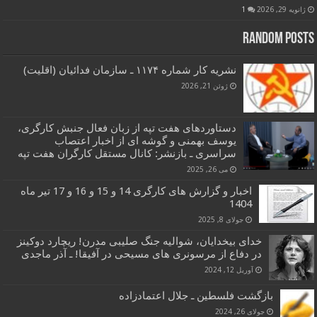
ژانویه 29, 2026
1
Random Posts
نشریه کار شماره ۱۱۷۴ ـ سازمان فدائیان (اقلیت)
ژوئن 21, 2026
دستاوردهای هفت تپه از زبان فعال جنبش کارگری،
یوسف بهمنی و گوشه ای از اخبار اعتصاب
سراسری ـ بازنشر: کانال مستقل کارگران هفت تپه
می 26, 2025
اخبار و گزارش های کارگری 14 و 15 و 16 و 17 تیر ماه
1404
جولای 8, 2025
خدای بیخدایان، شوالیه جنگ صلیبی مدرن! ریچارد دوکینز
در دفاع از مرسونری های مسیحی در آفیقا! ـ آذر ماجدی
آوریل 12, 2024
بازگشت فلسطین ـ جلال اعتمادزاده
جولای 26, 2024