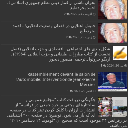
بحران ناشی از قمار دینی نظام جمهوری اسلامی! ـ
احمد بخردطبع
آگوست 24, 2025
2
جنبش اعتلایی در فقدان وضعیت انقلابی! ـ احمد
بخردطبع
ژانویه 25, 2026
2
شکل بندی های اجتماعی ـ اقتصادی و حزب انقلابی (فصل
نخست از کتاب مبارزات طبقاتی و حزب انقلابی (1964)) ـ
آریگو چروتوا ـ ترجمه: منصور دیجور
می 26, 2024
1
Rassemblement devant le salon de
l’Automobile: Interventionde Jean-Pierre
Mercier
اکتبر 20, 2024
1
چگونگی دریافت کتاب “مجامع عمومی و
ساختارهای مبتنی بر خرد جمعی در فرانسه” از
انتشارات ارزان با کلیک کردن تیتر کتاب در صفحه
ای که باز می شود. توضیح: در صفحه ۲۰۰ اشتباهی
در رفرانس ۳۴ موجود است که صحیح آن “لوموند ۱۴ دسامبر ۲۰۱۰”
می باشد.