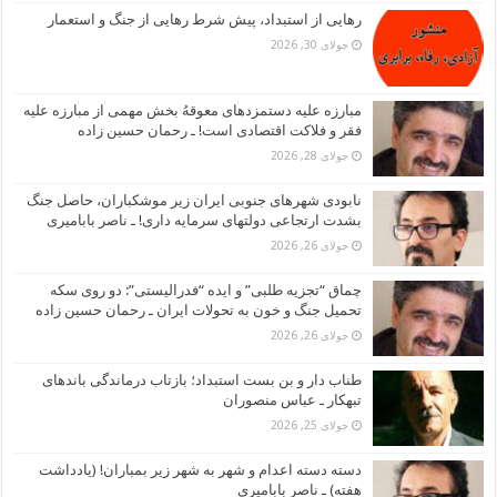
رهایی از استبداد، پیش شرط رهایی از جنگ و استعمار
جولای 30, 2026
مبارزه علیه دستمزدهای معوقهُ بخش مهمی از مبارزه علیه
فقر و فلاکت اقتصادی است! ـ رحمان حسین زاده
جولای 28, 2026
نابودی شهرهای جنوبی ایران زیر موشکباران، حاصل جنگ
بشدت ارتجاعی دولتهای سرمایه داری! ـ ناصر بابامیری
جولای 26, 2026
چماق “تجزیه طلبی” و ایده “فدرالیستی”: دو روی سکه
تحمیل جنگ و خون به تحولات ایران ـ رحمان حسین زاده
جولای 26, 2026
طناب دار و بن بست استبداد؛ بازتاب درماندگی باندهای
تبهکار ـ عباس منصوران
جولای 25, 2026
دسته دسته اعدام و شهر به شهر زیر بمباران! (یادداشت
هفته) ـ ناصر بابامیری