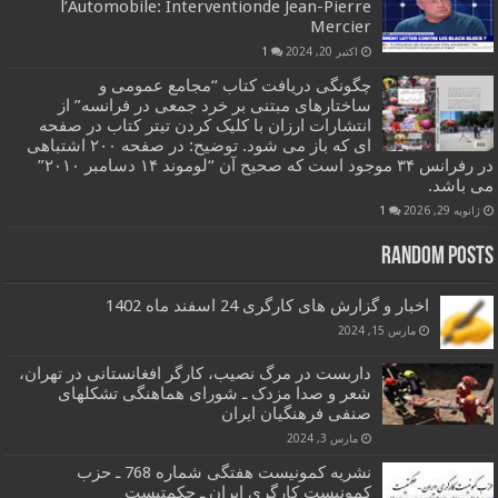
l’Automobile: Interventionde Jean-Pierre
Mercier
اکتبر 20, 2024
1
چگونگی دریافت کتاب “مجامع عمومی و
ساختارهای مبتنی بر خرد جمعی در فرانسه” از
انتشارات ارزان با کلیک کردن تیتر کتاب در صفحه
ای که باز می شود. توضیح: در صفحه ۲۰۰ اشتباهی
در رفرانس ۳۴ موجود است که صحیح آن “لوموند ۱۴ دسامبر ۲۰۱۰”
می باشد.
ژانویه 29, 2026
1
Random Posts
اخبار و گزارش های کارگری 24 اسفند ماه 1402
مارس 15, 2024
داربست در مرگ نصیب، کارگر افغانستانی در تهران،
شعر و صدا مزدک ـ شورای هماهنگی تشکلهای
صنفی فرهنگیان ایران
مارس 3, 2024
نشریه کمونیست هفتگی شماره 768 ـ حزب
کمونیست کارگری ایران ـ حکمتیست