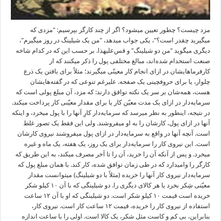
مزد چیست؟ چطور تعیین میشود؟ اگر از چند کارگر بپرسیم: "مزدی که
میگیرید چقدر است؟"، یکی جواب میدهد، "من یک شیلینگ در روز میگیرم"،
دیگری میگوید "من دو شیلینگ" و قس‌علیهذا. بر حسب این که در کدام شاخه
صنعت استخدام شده‌اند، مبالغ مختلفی پول را ذکر میکنند که از
کارفرماهایشان در ازای انجام کار معینّی میگیرند؛ مثلاً برای بافتن یک ذرع
چلوار، یا برای حروفچینی یک صفحه. علیرغم تنوعی که در گفته‌هایشان
هست، همه‌شان بر سر یک نکته توافق دارند: که مزد، آن مبلغ پولی است که
سرمایه‌دار در ازای یک مدت معیّن کار یا برای مقدار معیّنی کار پرداخت میکند.
در نتیجه، اینطور به نظر میرسد که سرمایه‌دار کارِ آنها را با پول میخرد، و اینکه
آنها در ازای پول، کارشان را به او میفروشند. ولی این فقط یک تصور غلط
است. آنچه آنها در واقع به سرمایه‌دار در ازای پول میفروشند نیروی کارشان
است. این نیروی کار را سرمایه‌دار برای یک روز، یک هفته، یک ماه و غیره
میخرد. و پس از آنکه آن را خرید، آن را تا آخر مصرف میکند، به این طریق که
کارگر را وامیدارد که در طی زمان توافق شده، کار کند. با همان مبلغ پول که
سرمایه‌دار نیروی کار آنها را خریده (مثلاً با دو شیلینگ) میتوانست مقدار
معیّنی شِکر بخرد یا هر کالای دیگری را. دو شیلینگی که با آن ١٠ کیلو شکر
خریده است قیمت ١٠ کیلو شکر است. دو شیلینگی که او با آن ۱۲ ساعت
استفاده از نیروی کار را خریده، قیمت ۱۲ ساعت کار است. نیروی کار،
بنابراین، بی کم و کاست مثل شکر، یک کالا است. اولی را با ساعت اندازه