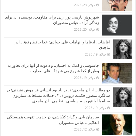
جولای 23, 2026
شهرنوش پارسی پور؛ زنی برای مقاومت، نویسنده ای برای
زندگی آزاد ـ عباس منصوران
جولای 20, 2026
افاضات، ادعاها و اتهامات علی جوادی؛ خدا حافظ رفیق ـ آذر
ماجدی
جولای 19, 2026
جاسوسی و کمک به اجنبیان، و دعوت از آنها برای تجاوز به
وطن از کجا شروع می شود؟ ـ علی صدارت
جولای 19, 2026
دو مطلب از آذر ماجدی: ۱ـ در یاد بود انسانی فراموش نشدنی! در
سالگرد منصور حکمت (ژوبین) ، ۲ ـ حملات مسلحانه: سناریوی
سیاه یا آوانتوریسم سیاسی ـ نظامی ـ آذر ماجدی
جولای 19, 2026
سازمان یابی و گذار: کنکاشی، در خدمت تقویت همبستگی
انقلابی ـ عباس منصوران
جولای 12, 2026