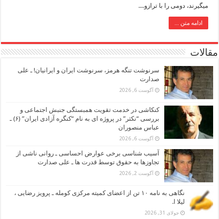
میگیرند، دومی را با ترازو....
ادامه متن ...
مقالات
سرنوشت تنگه هرمز، سرنوشت ایران و ایرانیان! ـ علی
صدارت
آگوست 6, 2026
کنکاشی در خدمت تقویت همبستگی جنبش اجتماعی و
بررسی “نکثر” در پروژه ای به نام “کنگره آزادی ایران” (۶) ـ
عباس منصوران
آگوست 6, 2026
آسیب شناسی برخی عوارض احساسی ـ روانی ناشی از
تجاوزها به حقوق توسط قدرت ها ـ علی صدارت
آگوست 2, 2026
نگاهی به نامه ۱۰ تن از اعضای کمیته مرکزی کومله ـ پرویز رضایی ،
لیلا ا.
جولای 31, 2026