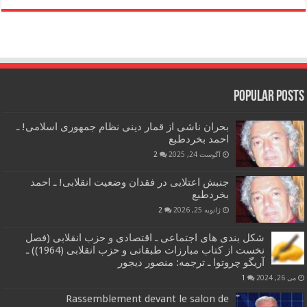
Popular Posts
بحران ناشی از قمار دینی نظام جمهوری اسلامی! ـ
احمد بخردطبع
آگوست 24, 2025
2
جنبش اعتلایی در فقدان وضعیت انقلابی! ـ احمد
بخردطبع
ژانویه 25, 2026
2
شکل بندی های اجتماعی ـ اقتصادی و حزب انقلابی (فصل
نخست از کتاب مبارزات طبقاتی و حزب انقلابی (1964)) ـ
آریگو چروتوا ـ ترجمه: منصور دیجور
می 26, 2024
1
Rassemblement devant le salon de